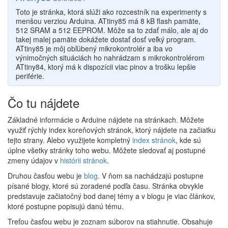
Toto je stránka, ktorá slúži ako rozcestník na experimenty s
menšou verziou Arduina. ATtiny85 má 8 kB flash pamäte,
512 SRAM a 512 EEPROM. Môže sa to zdať málo, ale aj do
takej malej pamäte dokážete dostať dosť veľký program.
ATtiny85 je môj obľúbený mikrokontrolér a iba vo
výnimočných situáciách ho nahrádzam s mikrokontrolérom
ATtiny84, ktorý má k dispozícii viac pinov a trošku lepšie
periférie.
Čo tu nájdete
Základné informácie o Arduine nájdete na stránkach. Môžete
využiť rýchly index koreňových stránok, ktorý nájdete na začiatku
tejto strany. Alebo využijete kompletný
index stránok
, kde sú
úplne všetky stránky toho webu. Môžete sledovať aj postupné
zmeny údajov v
histórii stránok
.
Druhou časťou webu je
blog
. V ňom sa nachádzajú postupne
písané blogy, ktoré sú zoradené podľa času. Stránka obvykle
predstavuje začiatočný bod danej témy a v blogu je viac článkov,
ktoré postupne popisujú danú tému.
Treťou časťou webu je zoznam súborov na stiahnutie. Obsahuje