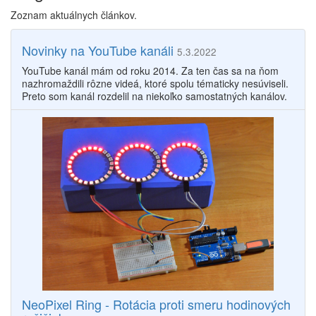
Zoznam aktuálnych článkov.
Novinky na YouTube kanáli
5.3.2022
YouTube kanál mám od roku 2014. Za ten čas sa na ňom
nazhromaždili rôzne videá, ktoré spolu tématicky nesúviseli.
Preto som kanál rozdelil na niekoľko samostatných kanálov.
NeoPixel Ring - Rotácia proti smeru hodinových