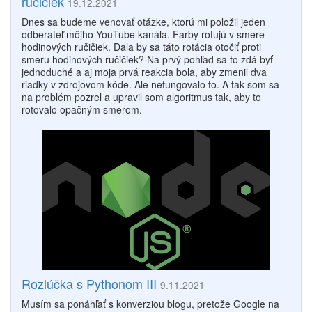
ručičiek
19.12.2021
Dnes sa budeme venovať otázke, ktorú mi položil jeden
odberateľ môjho YouTube kanála. Farby rotujú v smere
hodinových ručičiek. Dala by sa táto rotácia otočiť proti
smeru hodinových ručičiek? Na prvý pohľad sa to zdá byť
jednoduché a aj moja prvá reakcia bola, aby zmenil dva
riadky v zdrojovom kóde. Ale nefungovalo to. A tak som sa
na problém pozrel a upravil som algoritmus tak, aby to
rotovalo opačným smerom.
Rozlúčka s Pythonom III
9.11.2021
Musím sa ponáhľať s konverziou blogu, pretože Google na