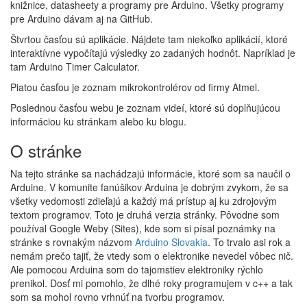
knižnice, datasheety a programy pre Arduino. Všetky programy
pre Arduino dávam aj na GitHub.
Štvrtou časťou sú aplikácie. Nájdete tam niekoľko aplikácií, ktoré
interaktívne vypočítajú výsledky zo zadaných hodnôt. Napríklad je
tam Arduino Timer Calculator.
Piatou časťou je zoznam mikrokontrolérov od firmy Atmel.
Poslednou časťou webu je zoznam videí, ktoré sú doplňujúcou
informáciou ku stránkam alebo ku blogu.
O stránke
Na tejto stránke sa nachádzajú informácie, ktoré som sa naučil o
Arduine. V komunite fanúšikov Arduina je dobrým zvykom, že sa
všetky vedomosti zdieľajú a každý má prístup aj ku zdrojovým
textom programov. Toto je druhá verzia stránky. Pôvodne som
používal Google Weby (Sites), kde som si písal poznámky na
stránke s rovnakým názvom
Arduino Slovakia
. To trvalo asi rok a
nemám prečo tajiť, že vtedy som o elektronike nevedel vôbec nič.
Ale pomocou Arduina som do tajomstiev elektroniky rýchlo
prenikol. Dosť mi pomohlo, že dlhé roky programujem v c++ a tak
som sa mohol rovno vrhnúť na tvorbu programov.