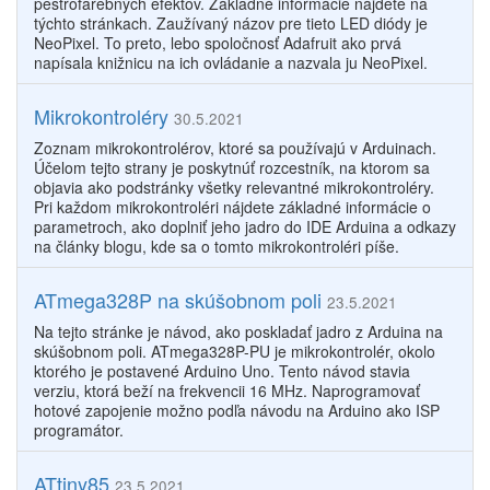
pestrofarebných efektov. Základné informácie nájdete na
týchto stránkach. Zaužívaný názov pre tieto LED diódy je
NeoPixel. To preto, lebo spoločnosť Adafruit ako prvá
napísala knižnicu na ich ovládanie a nazvala ju NeoPixel.
Mikrokontroléry
30.5.2021
Zoznam mikrokontrolérov, ktoré sa používajú v Arduinach.
Účelom tejto strany je poskytnúť rozcestník, na ktorom sa
objavia ako podstránky všetky relevantné mikrokontroléry.
Pri každom mikrokontroléri nájdete základné informácie o
parametroch, ako doplniť jeho jadro do IDE Arduina a odkazy
na články blogu, kde sa o tomto mikrokontroléri píše.
ATmega328P na skúšobnom poli
23.5.2021
Na tejto stránke je návod, ako poskladať jadro z Arduina na
skúšobnom poli. ATmega328P-PU je mikrokontrolér, okolo
ktorého je postavené Arduino Uno. Tento návod stavia
verziu, ktorá beží na frekvencii 16 MHz. Naprogramovať
hotové zapojenie možno podľa návodu na Arduino ako ISP
programátor.
ATtiny85
23.5.2021