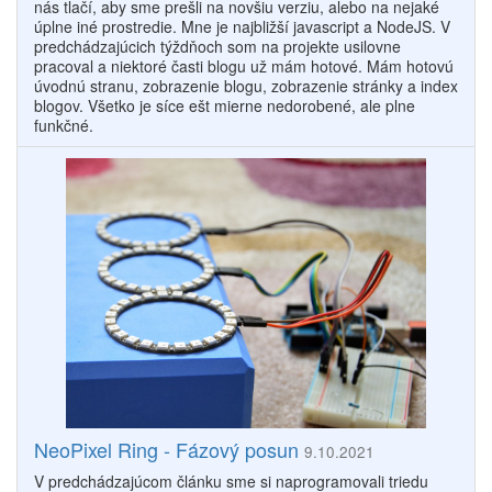
nás tlačí, aby sme prešli na novšiu verziu, alebo na nejaké
úplne iné prostredie. Mne je najbližší javascript a NodeJS. V
predchádzajúcich týždňoch som na projekte usilovne
pracoval a niektoré časti blogu už mám hotové. Mám hotovú
úvodnú stranu, zobrazenie blogu, zobrazenie stránky a index
blogov. Všetko je síce ešt mierne nedorobené, ale plne
funkčné.
NeoPixel Ring - Fázový posun
9.10.2021
V predchádzajúcom článku sme si naprogramovali triedu