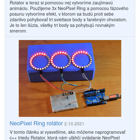
Rotator a teraz si pomocou nej vytvoríme zaujímavú
animáciu. Použijeme 3x NeoPixel Ring a pomocou fázového
posunu vytvoríme efekt, v ktorom sa budú proti sebe
zdanlivo pohybovať tri svietiace body s farebným chvostom.
Je to len ilúzia, všetky tri body sa pohybujú rovnakým
smerom.
NeoPixel Ring rotátor
2.10.2021
V tomto článku si vysvetlíme, ako môžeme naprogramovať
c++ triedu Rotator, ktorá nám uľahčí ovládanie NeoPixel