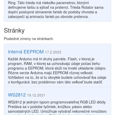
Ring. Táto trieda má niekoľko parametrov, ktorými
definujeme farbu a sýtosť na prstenci. Trieda Rotator sama
doplní postupné stmavenie farieb do podoby chvosta a
zabezpečí aj animaciu farieb po obvode prstenca.
Stránky
Posledné zmeny na stránkach.
Interná EEPROM
17.2.2022
Každé Arduino má tri druhy pamäte. Flash, v ktorej je
program, RAM, v ktorej sa uchovávajú údaje počas behu
programu a EEPROM, ktorá slúži na trvalé ukladanie údajov.
Rôzne verzie Arduina majú EEPROM rôznej veľkosti.
Vzhľadom na to, že si tu obvykle budete uchovávať iba údaje
o konfigurácii, bez problémov vám táto veľkosť bude stačiť.
WS2812
19.12.2021
WS2812 je jedným typom programovateľnej RGB LED diódy.
Predáva sa v podobe tyčiniek, krúžkov, pásov alebo
samostatných LED. Umožňuje vytvárať nekonečné množstvo