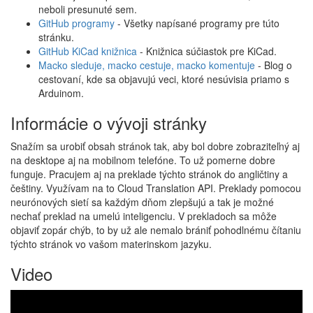
neboli presunuté sem.
GitHub programy
- Všetky napísané programy pre túto
stránku.
GitHub KiCad knižnica
- Knižnica súčiastok pre KiCad.
Macko sleduje, macko cestuje, macko komentuje
- Blog o
cestovaní, kde sa objavujú veci, ktoré nesúvisia priamo s
Arduinom.
Informácie o vývoji stránky
Snažím sa urobiť obsah stránok tak, aby bol dobre zobraziteľný aj
na desktope aj na mobilnom telefóne. To už pomerne dobre
funguje. Pracujem aj na preklade týchto stránok do angličtiny a
češtiny. Využívam na to Cloud Translation API. Preklady pomocou
neurónových sietí sa každým dňom zlepšujú a tak je možné
nechať preklad na umelú inteligenciu. V prekladoch sa môže
objaviť zopár chýb, to by už ale nemalo brániť pohodlnému čítaniu
týchto stránok vo vašom materinskom jazyku.
Video