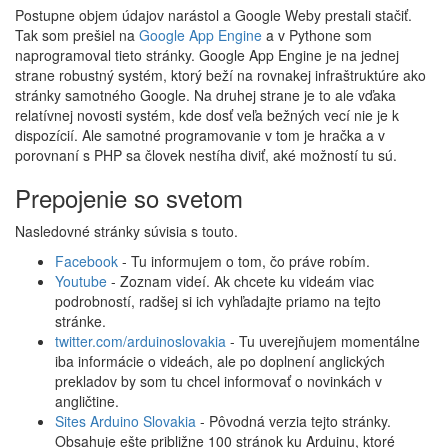
Postupne objem údajov narástol a Google Weby prestali stačiť.
Tak som prešiel na
Google App Engine
a v Pythone som
naprogramoval tieto stránky. Google App Engine je na jednej
strane robustný systém, ktorý beží na rovnakej infraštruktúre ako
stránky samotného Google. Na druhej strane je to ale vďaka
relatívnej novosti systém, kde dosť veľa bežných vecí nie je k
dispozícií. Ale samotné programovanie v tom je hračka a v
porovnaní s PHP sa človek nestíha diviť, aké možností tu sú.
Prepojenie so svetom
Nasledovné stránky súvisia s touto.
Facebook
- Tu informujem o tom, čo práve robím.
Youtube
- Zoznam videí. Ak chcete ku videám viac
podrobností, radšej si ich vyhľadajte priamo na tejto
stránke.
twitter.com/arduinoslovakia
- Tu uverejňujem momentálne
iba informácie o videách, ale po doplnení anglických
prekladov by som tu chcel informovať o novinkách v
angličtine.
Sites Arduino Slovakia
- Pôvodná verzia tejto stránky.
Obsahuje ešte približne 100 stránok ku Arduinu, ktoré