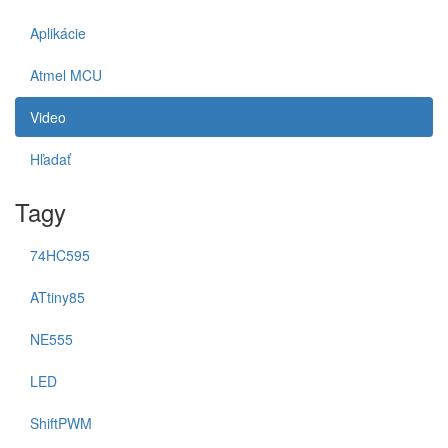
Aplikácie
Atmel MCU
Video
Hľadať
Tagy
74HC595
ATtiny85
NE555
LED
ShiftPWM