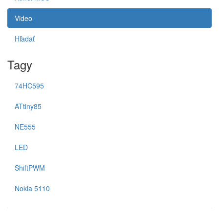
Video
Hľadať
Tagy
74HC595
ATtiny85
NE555
LED
ShiftPWM
Nokia 5110