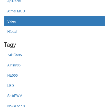
Aplikácie
Atmel MCU
Video
Hľadať
Tagy
74HC595
ATtiny85
NE555
LED
ShiftPWM
Nokia 5110