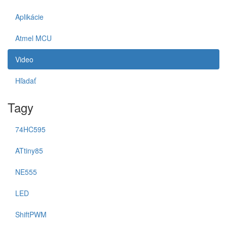
Aplikácie
Atmel MCU
Video
Hľadať
Tagy
74HC595
ATtiny85
NE555
LED
ShiftPWM