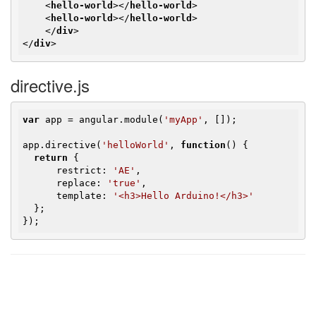
<
hello-world
>
</
hello-world
>
<
hello-world
>
</
hello-world
>
</
div
>
</
div
>
directive.js
var
 app = angular.module(
'myApp'
, []);

app.directive(
'helloWorld'
, 
function
()
{

return
 {

      restrict: 
'AE'
,

      replace: 
'true'
,

      template: 
'<h3>Hello Arduino!</h3>'
  };

});