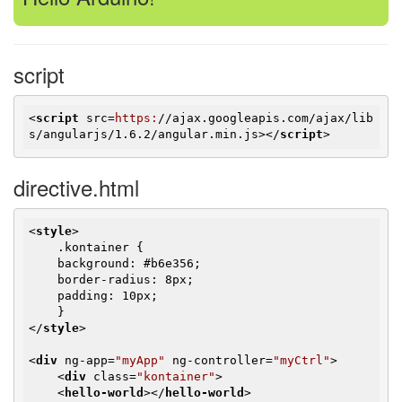
script
<
script
src
=
https:
//
ajax.googleapis.com
/
ajax
/
lib
s
/
angularjs
/
1.6.2
/
angular.min.js
>
</
script
>
directive.html
<
style
>
    .kontainer {

    background: #b6e356;

    border-radius: 8px;

    padding: 10px;

</
style
>
<
div
ng-app
=
"myApp"
ng-controller
=
"myCtrl"
>
<
div
class
=
"kontainer"
>
<
hello-world
>
</
hello-world
>