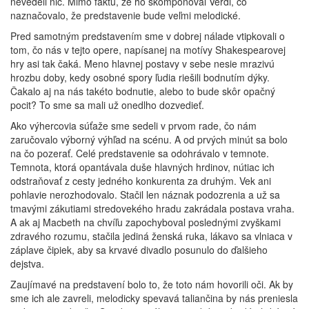
nevedeli nič. Mimo faktu, že ho skomponoval Verdi, čo
naznačovalo, že predstavenie bude veľmi melodické.
Pred samotným predstavením sme v dobrej nálade vtipkovali o
tom, čo nás v tejto opere, napísanej na motívy Shakespearovej
hry asi tak čaká. Meno hlavnej postavy v sebe nesie mrazivú
hrozbu doby, kedy osobné spory ľudia riešili bodnutím dýky.
Čakalo aj na nás takéto bodnutie, alebo to bude skôr opačný
pocit? To sme sa mali už onedlho dozvedieť.
Ako výhercovia súťaže sme sedeli v prvom rade, čo nám
zaručovalo výborný výhľad na scénu. A od prvých minút sa bolo
na čo pozerať. Celé predstavenie sa odohrávalo v temnote.
Temnota, ktorá opantávala duše hlavných hrdinov, nútiac ich
odstraňovať z cesty jedného konkurenta za druhým. Vek ani
pohlavie nerozhodovalo. Stačil len náznak podozrenia a už sa
tmavými zákutiami stredovekého hradu zakrádala postava vraha.
A ak aj Macbeth na chvíľu zapochyboval poslednými zvyškami
zdravého rozumu, stačila jediná ženská ruka, lákavo sa vlniaca v
záplave čipiek, aby sa krvavé divadlo posunulo do ďalšieho
dejstva.
Zaujímavé na predstavení bolo to, že toto nám hovorili oči. Ak by
sme ich ale zavreli, melodicky spevavá taliančina by nás preniesla