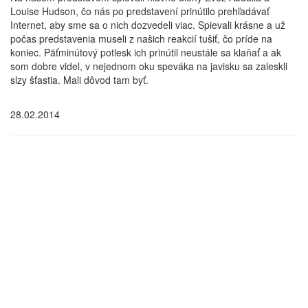
Louise Hudson, čo nás po predstavení prinútilo prehľadávať
Internet, aby sme sa o nich dozvedeli viac. Spievali krásne a už
počas predstavenia museli z našich reakcií tušiť, čo príde na
koniec. Päťminútový potlesk ich prinútil neustále sa klaňať a ak
som dobre videl, v nejednom oku speváka na javisku sa zaleskli
slzy šťastia. Mali dôvod tam byť.
28.02.2014