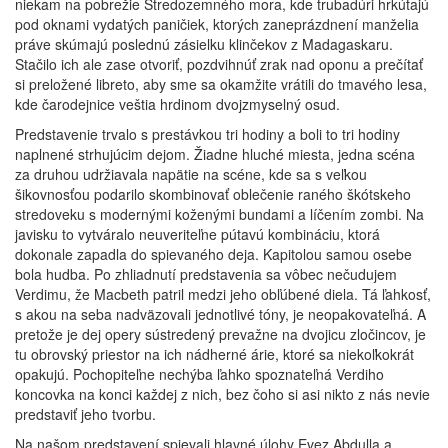
niekam na pobrežie Stredozemného mora, kde trubadúri hrkútajú
pod oknami vydatých paničiek, ktorých zaneprázdnení manželia
práve skúmajú poslednú zásielku klinčekov z Madagaskaru.
Stačilo ich ale zase otvoriť, pozdvihnúť zrak nad oponu a prečítať
si preložené libreto, aby sme sa okamžite vrátili do tmavého lesa,
kde čarodejnice veštia hrdinom dvojzmyselný osud.
Predstavenie trvalo s prestávkou tri hodiny a boli to tri hodiny
naplnené strhujúcim dejom. Žiadne hluché miesta, jedna scéna
za druhou udržiavala napätie na scéne, kde sa s veľkou
šikovnosťou podarilo skombinovať oblečenie raného škótskeho
stredoveku s modernými koženými bundami a líčením zombi. Na
javisku to vytváralo neuveriteľne pútavú kombináciu, ktorá
dokonale zapadla do spievaného deja. Kapitolou samou osebe
bola hudba. Po zhliadnutí predstavenia sa vôbec nečudujem
Verdimu, že Macbeth patril medzi jeho obľúbené diela. Tá ľahkosť,
s akou na seba nadväzovali jednotlivé tóny, je neopakovateľná. A
pretože je dej opery sústredený prevažne na dvojicu zločincov, je
tu obrovský priestor na ich nádherné árie, ktoré sa niekoľkokrát
opakujú. Pochopiteľne nechýba ľahko spoznateľná Verdiho
koncovka na konci každej z nich, bez čoho si asi nikto z nás nevie
predstaviť jeho tvorbu.
Na našom predstavení spievali hlavné úlohy Evez Abdulla a