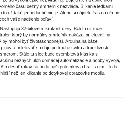
, že sú výkonnejšie než Arduino. Bojujú ale na úplne inom
 voľného času bežný smrteľník nezvláda. Blikanie ledkami
 to už také jednoduché nie je. Alebo si nájdete čas na učenie
acoch vaše nadšenie poľaví.
Nastupujú 32-bitové mikrokontroléry. Boli tu už síce
rolér, ktorý by normálny smrteľník dokázal priletovať na
orý by mohol byť životaschopnejší. Arduina na báze
v a priletovať sa dajú pri troche cviku a trpezlivosti.
 smerom. Stále tu síce bude osembitová klasika s
äčšinu bežných úloh domácej automatizácie a hobby vývoja,
. A o desať rokov sa budú naši potomkovia hrať s nimi. Teda
 hlbší než len klikanie po dotykovej obrazovke mobilu.