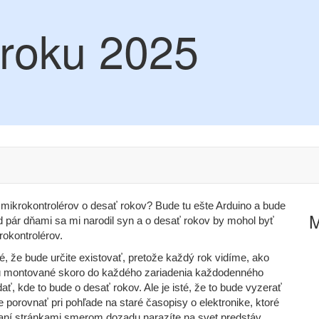
 roku 2025
t mikrokontrolérov o desať rokov? Bude tu ešte Arduino a bude
pár dňami sa mi narodil syn a o desať rokov by mohol byť
rokontrolérov.
, že bude určite existovať, pretože každý rok vidíme, ako
 sú montované skoro do každého zariadenia každodenného
ať, kde to bude o desať rokov. Ale je isté, že to bude vyzerať
porovnať pri pohľade na staré časopisy o elektronike, ktoré
vaní stránkami smerom dozadu narazíte na svet predstáv,