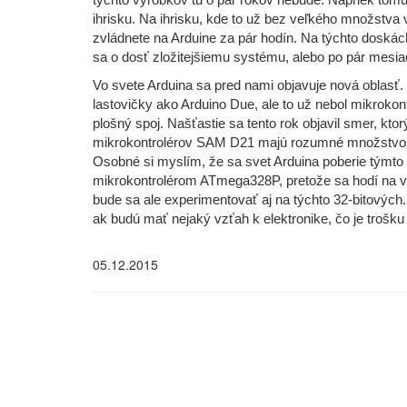
týchto výrobkov tu o pár rokov nebude. Napriek tomu
ihrisku. Na ihrisku, kde to už bez veľkého množstva
zvládnete na Arduine za pár hodín. Na týchto doskách
sa o dosť zložitejšiemu systému, alebo po pár mesi
Vo svete Arduina sa pred nami objavuje nová oblasť. 
lastovičky ako Arduino Due, ale to už nebol mikrokont
plošný spoj. Našťastie sa tento rok objavil smer, kt
mikrokontrolérov SAM D21 majú rozumné množstvo pino
Osobné si myslím, že sa svet Arduina poberie týmto
mikrokontrolérom ATmega328P, pretože sa hodí na v
bude sa ale experimentovať aj na týchto 32-bitových
ak budú mať nejaký vzťah k elektronike, čo je trošku
05.12.2015