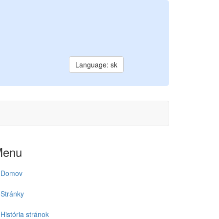
Language: sk
Menu
Domov
Stránky
História stránok