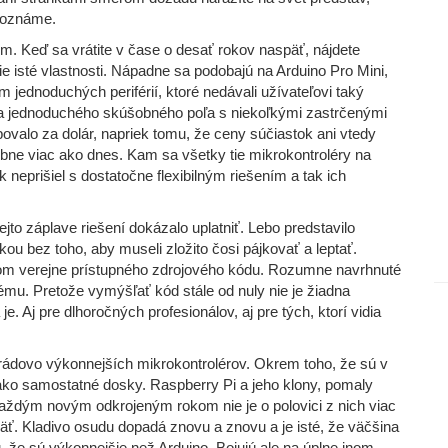
 poznáme.
m. Keď sa vrátite v čase o desať rokov naspäť, nájdete
tie isté vlastnosti. Nápadne sa podobajú na Arduino Pro Mini,
dnoduchých periférií, ktoré nedávali užívateľovi taký
 a jednoduchého skúšobného poľa s niekoľkými zastrčenými
ovalo za dolár, napriek tomu, že ceny súčiastok ani vtedy
bne viac ako dnes. Kam sa všetky tie mikrokontroléry na
k neprišiel s dostatočne flexibilným riešením a tak ich
to záplave riešení dokázalo uplatniť. Lebo predstavilo
ou bez toho, aby museli zložito čosi pájkovať a leptať.
stvom verejne prístupného zdrojového kódu. Rozumne navrhnuté
tému. Pretože vymýšľať kód stále od nuly nie je žiadna
. Aj pre dlhoročných profesionálov, aj pre tých, ktorí vidia
rádovo výkonnejších mikrokontrolérov. Okrem toho, že sú v
ko samostatné dosky. Raspberry Pi a jeho klony, pomaly
každým novým odkrojeným rokom nie je o polovici z nich viac
opäť. Kladivo osudu dopadá znovu a znovu a je isté, že väčšina