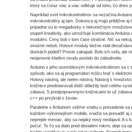
ktorý sa čoraz viac a viac odlišuje od toho, čo dnes
Napríklad svet mikrokontrolérov sa nezačína Arduino
mikrokontroléry aj tam. Dokonca aj majú približne aj 
prípadne sú to megadosky s nekonečným množstvom je
stupeň kreativity, ako umožňuje kombinácia Arduina
modulmi. Ceny boli v tom čase strašné. Nič sa nekup
strašné neboli. Hotové moduly bežne stáli desaťnáso
doskách podeli? Proste zakapali. Bolo ich veľa, ale ni
neúprosné kladivo osudu poslalo do zabudnutia.
Arduino s jeho osembitovým mikrokontrolérom sa v tej
spôsob, ako sa aj programátori môžu hrať s elektronik
Hotový nástroj, ale nielen nástroj. Nástroj s množ
knižnice predstavovali ďalší dôležitý bod celého sys
zábava. S predpripravenými knižnicami to už zábava je
c++ po prvýkrát v živote.
Paralelne s Arduinom vidíme snahu o presadenie sa 
každom výkonnejšom mobile, snažia sa presadiť aj a
neprejde mesiac, aby sa nejaký nový neobjavil. A s 
počuť. To čo sa dialo pred desiatimi rokmi, deje sa 