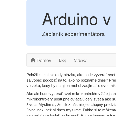
Arduino v
Zápisník experimentátora
Domov
Blog
Stránky
Položili ste si niekedy otázku, ako bude vyzerať sve
sa vôbec podobať na to, ako ho poznáme dnes? Pred 
vo veku, kedy by sa aj on mohol zaujímať o svet mik
Ako ale bude vyzerať svet mikrokontrolérov? Je jasné
mikrokontroléry postupne ovládajú celý svet a ako
života. Myslím si, že nik z nás nie je schopný predvíd
úplne inak, než si dnes myslíme. Ľahko si to môžeme 
sa snažili predvídať budúcnosť. Pri postupnom listo