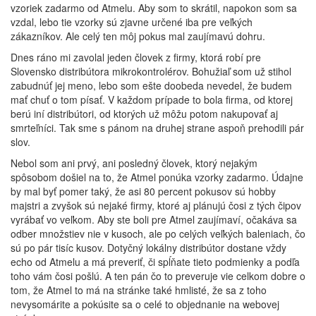
vzoriek zadarmo od Atmelu. Aby som to skrátil, napokon som sa
vzdal, lebo tie vzorky sú zjavne určené iba pre veľkých
zákazníkov. Ale celý ten môj pokus mal zaujímavú dohru.
Dnes ráno mi zavolal jeden človek z firmy, ktorá robí pre
Slovensko distribútora mikrokontrolérov. Bohužiaľ som už stihol
zabudnúť jej meno, lebo som ešte doobeda nevedel, že budem
mať chuť o tom písať. V každom prípade to bola firma, od ktorej
berú iní distribútori, od ktorých už môžu potom nakupovať aj
smrteľníci. Tak sme s pánom na druhej strane aspoň prehodili pár
slov.
Nebol som ani prvý, ani posledný človek, ktorý nejakým
spôsobom došiel na to, že Atmel ponúka vzorky zadarmo. Údajne
by mal byť pomer taký, že asi 80 percent pokusov sú hobby
majstri a zvyšok sú nejaké firmy, ktoré aj plánujú čosi z tých čipov
vyrábať vo veľkom. Aby ste boli pre Atmel zaujímaví, očakáva sa
odber množstiev nie v kusoch, ale po celých veľkých baleniach, čo
sú po pár tisíc kusov. Dotyčný lokálny distribútor dostane vždy
echo od Atmelu a má preveriť, či spĺňate tieto podmienky a podľa
toho vám čosi pošlú. A ten pán čo to preveruje vie celkom dobre o
tom, že Atmel to má na stránke také hmlisté, že sa z toho
nevysomárite a pokúsite sa o celé to objednanie na webovej