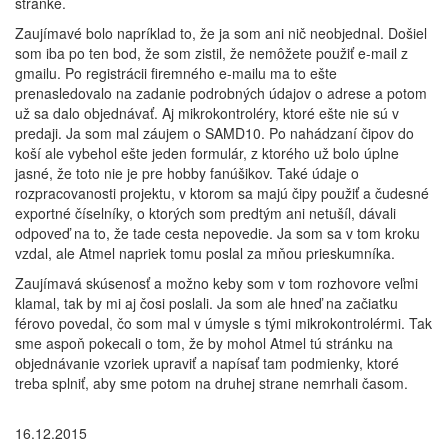
stránke.
Zaujímavé bolo napríklad to, že ja som ani nič neobjednal. Došiel
som iba po ten bod, že som zistil, že nemôžete použiť e-mail z
gmailu. Po registrácii firemného e-mailu ma to ešte
prenasledovalo na zadanie podrobných údajov o adrese a potom
už sa dalo objednávať. Aj mikrokontroléry, ktoré ešte nie sú v
predaji. Ja som mal záujem o SAMD10. Po nahádzaní čipov do
koší ale vybehol ešte jeden formulár, z ktorého už bolo úplne
jasné, že toto nie je pre hobby fanúšikov. Také údaje o
rozpracovanosti projektu, v ktorom sa majú čipy použiť a čudesné
exportné číselníky, o ktorých som predtým ani netušíl, dávali
odpoveď na to, že tade cesta nepovedie. Ja som sa v tom kroku
vzdal, ale Atmel napriek tomu poslal za mňou prieskumníka.
Zaujímavá skúsenosť a možno keby som v tom rozhovore veľmi
klamal, tak by mi aj čosi poslali. Ja som ale hneď na začiatku
férovo povedal, čo som mal v úmysle s tými mikrokontrolérmi. Tak
sme aspoň pokecali o tom, že by mohol Atmel tú stránku na
objednávanie vzoriek upraviť a napísať tam podmienky, ktoré
treba splniť, aby sme potom na druhej strane nemrhali časom.
16.12.2015