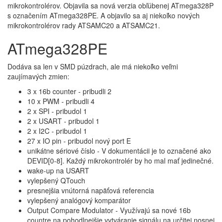
mikrokontrolérov. Objavila sa nová verzia obľúbenej ATmega328P
s označením ATmega328PE. A objavilo sa aj niekoľko nových
mikrokontrolérov rady ATSAMC20 a ATSAMC21.
ATmega328PE
Dodáva sa len v SMD púzdrach, ale má niekoľko veľmi
zaujímavých zmien:
3 x 16b counter - pribudli 2
10 x PWM - pribudli 4
2 x SPI - pribudol 1
2 x USART - pribudol 1
2 x I2C - pribudol 1
27 x IO pin - pribudol nový port E
unikátne sériové číslo - V dokumentácii je to označené ako
DEVID[0-8]. Každý mikrokontrolér by ho mal mať jedinečné.
wake-up na USART
vylepšený QTouch
presnejšia vnútorná napäťová referencia
vylepšený analógový komparátor
Output Compare Modulator - Využívajú sa nové 16b
countre na pohodlnejšie vytváranie signálu na určitej nosnej