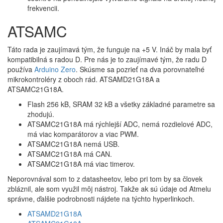
frekvencii.
ATSAMC
Táto rada je zaujímavá tým, že funguje na +5 V. Ináč by mala byť
kompatibilná s radou D. Pre nás je to zaujímavé tým, že radu D
používa
Arduino Zero
. Skúsme sa pozrieť na dva porovnateľné
mikrokontroléry z oboch rád. ATSAMD21G18A a
ATSAMC21G18A.
Flash 256 kB, SRAM 32 kB a všetky základné parametre sa
zhodujú.
ATSAMC21G18A má rýchlejší ADC, nemá rozdielové ADC,
má viac komparátorov a viac PWM.
ATSAMC21G18A nemá USB.
ATSAMC21G18A má CAN.
ATSAMC21G18A má viac timerov.
Neporovnával som to z datasheetov, lebo pri tom by sa človek
zbláznil, ale som využil môj nástroj. Takže ak sú údaje od Atmelu
správne, ďalšie podrobnosti nájdete na týchto hyperlinkoch.
ATSAMD21G18A