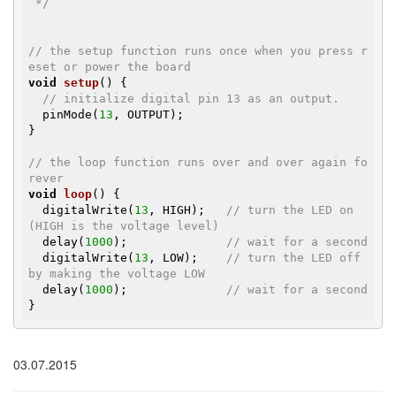
 */
// the setup function runs once when you press r
eset or power the board
void
setup
()
{

// initialize digital pin 13 as an output.
  pinMode(
13
, OUTPUT);

}

// the loop function runs over and over again fo
rever
void
loop
()
{

  digitalWrite(
13
, HIGH);   
// turn the LED on 
(HIGH is the voltage level)
  delay(
1000
);              
// wait for a second
  digitalWrite(
13
, LOW);    
// turn the LED off 
by making the voltage LOW
  delay(
1000
);              
// wait for a second
03.07.2015