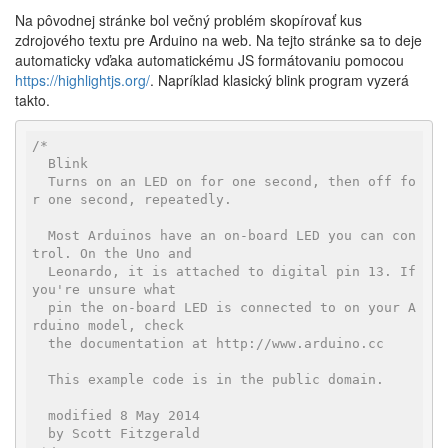
Na pôvodnej stránke bol večný problém skopírovať kus
zdrojového textu pre Arduino na web. Na tejto stránke sa to deje
automaticky vďaka automatickému JS formátovaniu pomocou
https://highlightjs.org/
. Napríklad klasický blink program vyzerá
takto.
/*

  Blink

  Turns on an LED on for one second, then off fo
r one second, repeatedly.

  Most Arduinos have an on-board LED you can con
trol. On the Uno and

  Leonardo, it is attached to digital pin 13. If 
you're unsure what

  pin the on-board LED is connected to on your A
rduino model, check

  the documentation at http://www.arduino.cc

  This example code is in the public domain.

  modified 8 May 2014

  by Scott Fitzgerald
