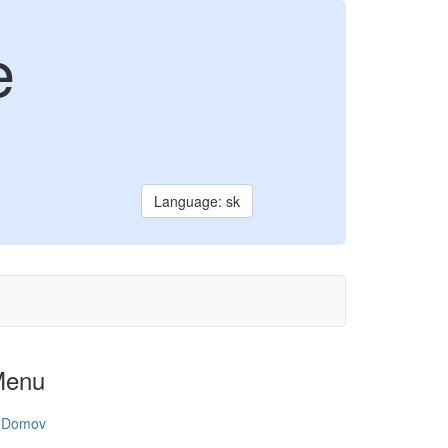
e
Language: sk
Menu
Domov