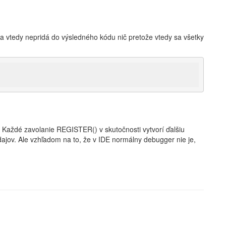
a vtedy nepridá do výsledného kódu nič pretože vtedy sa všetky
e. Každé zavolanie REGISTER() v skutočnosti vytvorí ďalšiu
jov. Ale vzhľadom na to, že v IDE normálny debugger nie je,