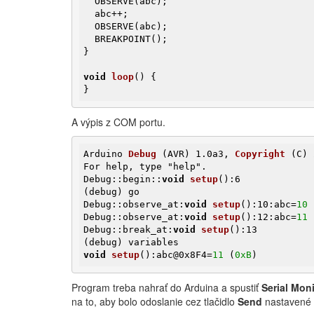
  OBSERVE(abc);

  abc++;

  OBSERVE(abc);

  BREAKPOINT();

}

void
loop
()
{

}
A výpis z COM portu.
Arduino 
Debug
(AVR)
 1.0a3, 
Copyright
(C)
 
For help, type "help".

Debug::begin::
void
setup
()
(debug)
 go

Debug::observe_at:
void
setup
()
:10:abc
=
10
Debug::observe_at:
void
setup
()
:12:abc
=
11
Debug::break_at:
void
setup
()
(debug)
void
setup
()
:abc@0x8F4
=
11
 (
0xB
)
Program treba nahrať do Arduina a spustiť
Serial Moni
na to, aby bolo odoslanie cez tlačidlo
Send
nastavené