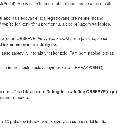
rial). Vtedy sa ešte nedá robiť nič zaujímavé a tak musíte
nú
abc
na sledovanie. Iba registrované premenné možno
rý vypíše len konkrétnu premennú, alebo príkazom
variables
,
te jedno OBSERVE. Vo výpise z COM portu je vidno, že sa
ed inkrementovaním a druhý po.
ase zastavil v interaktívnej konzole. Tam som napísal príkaz
ol na inom mieste zastaviť iným príkazom BREAKPOINT().
m opraviť riadok v súbore
Debug.h
na
#define OBSERVE(expr)
arametre makra.
 13 príkazov interaktívnej konzoly. Ja som uviedol len tie