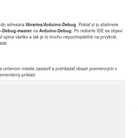
ju do adresára
libraries/Arduino-Debug
. Pokiaľ si ju stiahnete
o-Debug-master
na
Arduino-Debug
. Po reštarte IDE sa objaví
ať úplne všetko a tak je to trochu nepochopiteľné na prvýkrát.
ade.
na určenom mieste zastaviť a prehliadať obsah premenných v
ementárny príklad.