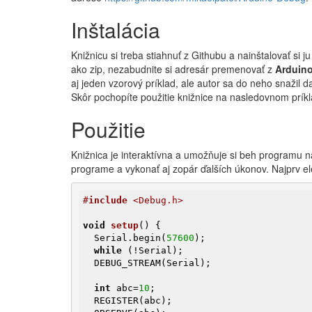
Inštalácia
Knižnicu si treba stiahnuť z Githubu a nainštalovať si 
ako zip, nezabudnite si adresár premenovať z
Arduin
aj jeden vzorový príklad, ale autor sa do neho snažil d
Skôr pochopíte použitie knižnice na nasledovnom príkl
Použitie
Knižnica je interaktívna a umožňuje si beh programu 
programe a vykonať aj zopár ďalších úkonov. Najprv el
#
include
 <Debug.h>
void
setup
()
{

  Serial.begin(
57600
);

while
 (!Serial);

  DEBUG_STREAM(Serial);

int
 abc=
10
;

  REGISTER(abc);
