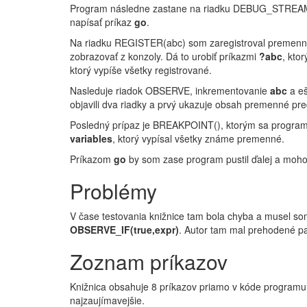
Program následne zastane na riadku DEBUG_STREAM(Se
napísať príkaz
go
.
Na riadku REGISTER(abc) som zaregistroval premen
zobrazovať z konzoly. Dá to urobiť príkazmi
?abc
, kto
ktorý vypíše všetky registrované.
Nasleduje riadok OBSERVE, inkrementovanie
abc
a eš
objavili dva riadky a prvý ukazuje obsah premenné pr
Posledný prípaz je BREAKPOINT(), ktorým sa program z
variables
, ktorý vypísal všetky známe premenné.
Príkazom
go
by som zase program pustil ďalej a moh
Problémy
V čase testovania knižnice tam bola chyba a musel so
OBSERVE_IF(true,expr)
. Autor tam mal prehodené p
Zoznam príkazov
Knižnica obsahuje 8 príkazov priamo v kóde programu a
najzaujímavejšie.