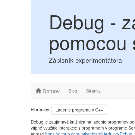
Debug - z
pomocou s
Zápisník experimentátora
Domov
Blog
Stránky
Hierarchy:
Ladenie programu v C++
Debug je zaujímavá knižnica na ladenie programov pom
vtipné využitie interakcie s programom v programe Ser
adrese
https://github.com/mikaelpatel/Arduino-Debug
.