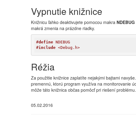
Vypnutie knižnice
Knižnicu ľahko deaktivujete pomocou makra
NDEBUG
makrá zmenia na prázdne riadky.
#
define
 NDEBUG
#
include
 <Debug.h>
Réžia
Za použitie knižnice zaplatíte nejakými bajtami navyš
premennú, ktorú program využíva na monitorovanie úda
môže táto knižnica občas pomôcť pri riešení problému.
05.02.2016