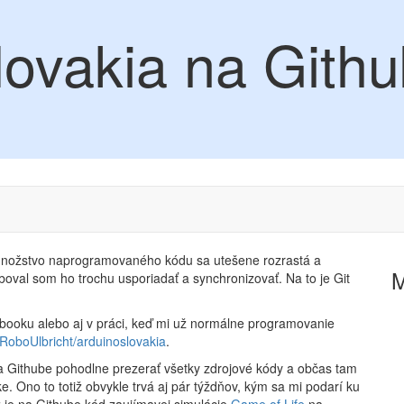
lovakia na Gith
m. Množstvo naprogramovaného kódu sa utešene rozrastá a
boval som ho trochu usporiadať a synchronizovať. Na to je Git
booku alebo aj v práci, keď mi už normálne programovanie
/RoboUlbricht/arduinoslovakia
.
na Githube pohodlne prezerať všetky zdrojové kódy a občas tam
ke. Ono to totiž obvykle trvá aj pár týždňov, kým sa mi podarí ku