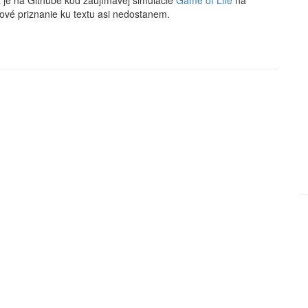
az je na Githube kód zaujímavej simulácie
Game of Life
na
vé priznanie ku textu asi nedostanem.