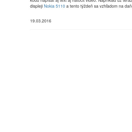
kódu napísať aj text aj natočiť video. Napríklad už ter
displeji
Nokia 5110
a tento týždeň sa vzhľadom na daňo
19.03.2016