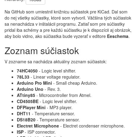
Na GitHub som umiestnil knižnicu súčiastok pre KiCad. Dal som
do nej všetky súčiastky, ktoré som vytvoril. Väčšina tých súčiastok
sa nenachádza v inštalácii programu. Zatiaľ som pre súčiastky
pridal iba schémy a pre každú súčiastku je k dispozícii aj obrázok,
aby bolo vidno, ako súčiastka bude vyzerať v editore
Eeschema
.
Zoznam súčiastok
V zozname sa nachádza aktuálny zoznam súčiastok:
74HC4050
- Logic level shifter.
78L33
- Linear voltage regulator.
Arduino Pro Mini
- Small cheap Arduino.
Arduino Uno
- Rev. 3.
ATtiny85
- Microcontroller from Atmel.
CD4505BE
- Logic level shifter.
DFPlayer Mini
- MP3 player.
DHT11
- Temperature sensor.
DS18B20
- Temperature sensor.
Electret Microphone
- Electret condenser microphone.
ISP
- ISP connector.