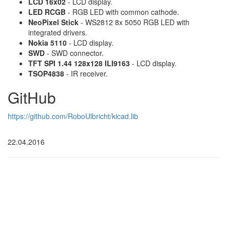
LCD 16x02
- LCD display.
LED RCGB
- RGB LED with common cathode.
NeoPixel Stick
- WS2812 8x 5050 RGB LED with
integrated drivers.
Nokia 5110
- LCD display.
SWD
- SWD connector.
TFT SPI 1.44 128x128 ILI9163
- LCD display.
TSOP4838
- IR receiver.
GitHub
https://github.com/RoboUlbricht/kicad.lib
22.04.2016