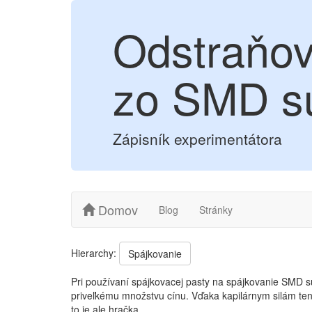
Odstraňov
zo SMD sú
Zápisník experimentátora
Domov
Blog
Stránky
Hierarchy:
Spájkovanie
Pri používaní spájkovacej pasty na spájkovanie SMD s
priveľkému množstvu cínu. Vďaka kapilárnym silám ten 
to je ale hračka.