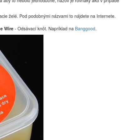
a aby to nebolo jednoduché, názov je rovnaký ako v prípade
acie želé. Pod podobnými názvami to nájdete na Internete.
e Wire
- Odsávací knôt. Napríklad na
Banggood
.