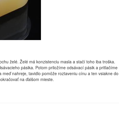
chu želé. Želé má konzistenciu masla a stačí toho iba troška.
odsávacieho pásika. Potom priložíme odsávací pásik a pritlačíme
a meď nahreje, tavidlo pomôže roztaveniu cínu a ten vsiakne do
okračovať na ďalšom mieste.