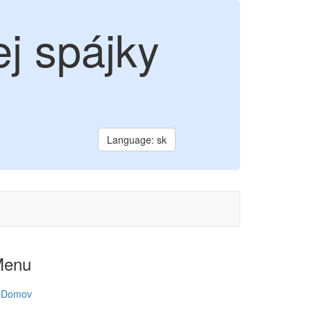
j spájky
Language: sk
Menu
Domov