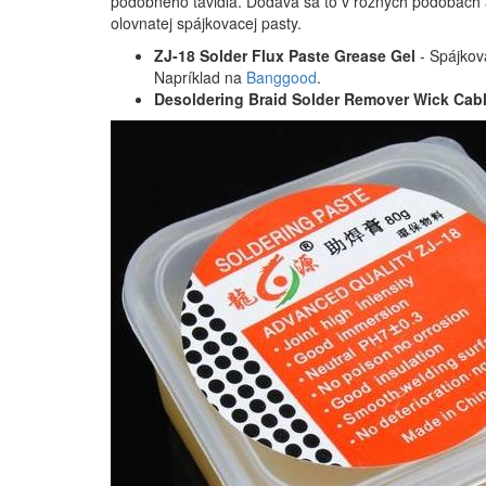
podobného tavidla. Dodáva sa to v rôznych podobách 
olovnatej spájkovacej pasty.
ZJ-18 Solder Flux Paste Grease Gel
- Spájkov
Napríklad na
Banggood
.
Desoldering Braid Solder Remover Wick Cabl