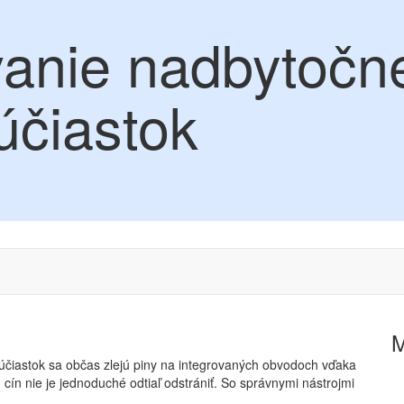
anie nadbytočne
čiastok
účiastok sa občas zlejú piny na integrovaných obvodoch vďaka
cín nie je jednoduché odtiaľ odstrániť. So správnymi nástrojmi