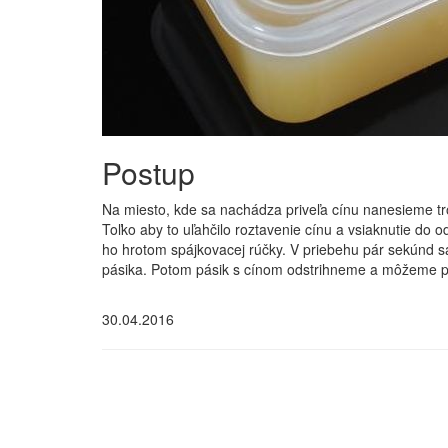
Postup
Na miesto, kde sa nachádza priveľa cínu nanesieme tro
Toľko aby to uľahčilo roztavenie cínu a vsiaknutie do 
ho hrotom spájkovacej rúčky. V priebehu pár sekúnd s
pásika. Potom pásik s cínom odstrihneme a môžeme p
30.04.2016