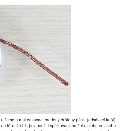
u, že som mal odsávací medený drôtený pásik (odsávací knôt),
na fóre, že trik je v použití spájkovacieho želé, alebo nejakého