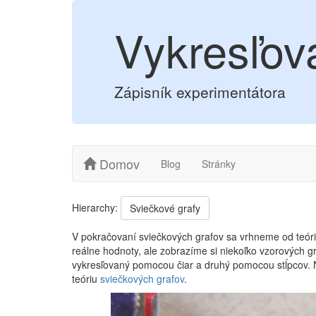
Vykresľov
Zápisník experimentátora
Domov
Blog
Stránky
Hierarchy:
Sviečkové grafy
V pokračovaní sviečkových grafov sa vrhneme od teó
reálne hodnoty, ale zobrazíme si niekoľko vzorových g
vykresľovaný pomocou čiar a druhý pomocou stĺpcov. 
teóriu
sviečkových grafov
.