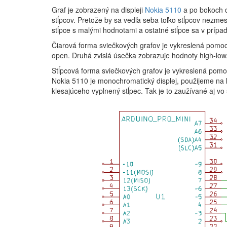
Graf je zobrazený na displeji
Nokia 5110
a po bokoch d
stĺpcov. Pretože by sa vedľa seba toľko stĺpcov nezmes
stĺpce s malými hodnotami a ostatné stĺpce sa v prípad
Čiarová forma sviečkových grafov je vykreslená pomo
open. Druhá zvislá úsečka zobrazuje hodnoty high-low
Stĺpcová forma sviečkových grafov je vykreslená pomo
Nokia 5110 je monochromatický displej, použijeme na k
klesajúceho vyplnený stĺpec. Tak je to zaužívané aj vo