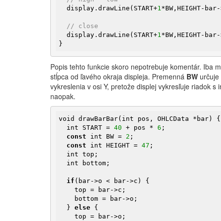
  display.drawLine(START+
1
*BW,HEIGHT-bar-
// close
  display.drawLine(START+
1
*BW,HEIGHT-bar-
}
Popis tehto funkcie skoro nepotrebuje komentár. Iba 
stĺpca od ľavého okraja displeja. Premenná
BW
určuje
vykreslenia v osi Y, pretože displej vykresľuje riadok
naopak.
void drawBarBar(int pos, OHLCData *bar) {

  int START = 
40
 + pos * 
6
;

const
 int BW = 
2
;

const
 int HEIGHT = 
47
;

  int top;

  int bottom;

if
(bar->o < bar->c) {

    top = bar->c;

    bottom = bar->o;

  } 
else
 {

    top = bar->o;
