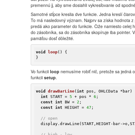
premennú
j
, aby sme dosiahli vykresľovanie od spodné
Samotné stĺpce kreslia dve funkcie. Jedna kreslí čiar
To má nasledovný význam. Najprv sa získa hodnota z
predá ako parameter do funkcie. Čiže namiesto celej
do zásobníka, sa do zásobníka skopíruje iba pointer. V
pamäťou dosť dôležité.
void
loop
()
{

}
Vo funkcii
loop
nemusíme robiť nič, pretože sa jedná o 
funkcii
setup
.
void
drawBarLine
(
int
 pos, OHLCData *bar)
int
 START = 
5
 + pos * 
6
;

const
int
 BW = 
2
;

const
int
 HEIGHT = 
47
;

// open
  display.drawLine(START,HEIGHT-bar->o,S
// high - low