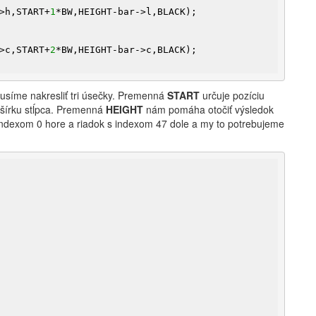
>h,START+
1
*BW,HEIGHT-bar->l,BLACK);

>c,START+
2
*BW,HEIGHT-bar->c,BLACK);

musíme nakresliť tri úsečky. Premenná
START
určuje pozíciu
 šírku stĺpca. Premenná
HEIGHT
nám pomáha otočiť výsledok
 s indexom 0 hore a riadok s indexom 47 dole a my to potrebujeme