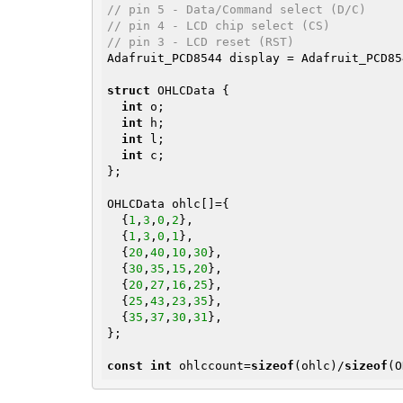
// pin 5 - Data/Command select (D/C)
// pin 4 - LCD chip select (CS)
// pin 3 - LCD reset (RST)
Adafruit_PCD8544 display = Adafruit_PCD85
struct
 OHLCData {

int
 o;

int
 h;

int
 l;

int
 c;  

};

OHLCData ohlc[]={

  {
1
,
3
,
0
,
2
},

  {
1
,
3
,
0
,
1
},

  {
20
,
40
,
10
,
30
},

  {
30
,
35
,
15
,
20
},

  {
20
,
27
,
16
,
25
},

  {
25
,
43
,
23
,
35
},

  {
35
,
37
,
30
,
31
},

};

const
int
 ohlccount=
sizeof
(ohlc)/
sizeof
(O