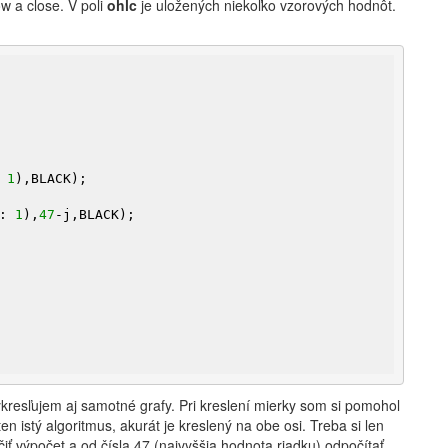
w a close. V poli
ohlc
je uložených niekoľko vzorových hodnôt.
 
1
),BLACK);

: 
1
),
47
-j,BLACK);

vykresľujem aj samotné grafy. Pri kreslení mierky som si pomohol
 ten istý algoritmus, akurát je kreslený na obe osi. Treba si len
čiť výpočet a od čísla 47 (najvyššia hodnota riadku) odpočítať