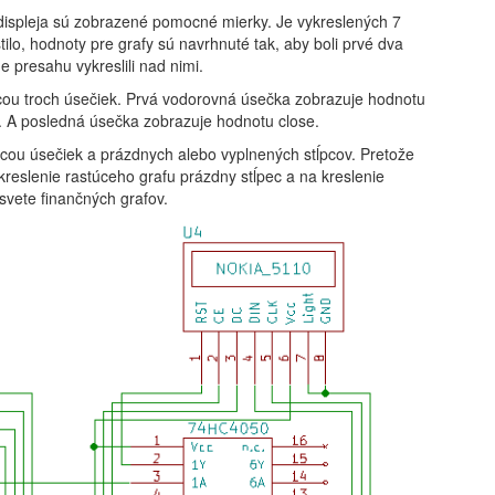
ispleja sú zobrazené pomocné mierky. Je vykreslených 7
tilo, hodnoty pre grafy sú navrhnuté tak, aby boli prvé dva
e presahu vykreslili nad nimi.
cou troch úsečiek. Prvá vodorovná úsečka zobrazuje hodnotu
. A posledná úsečka zobrazuje hodnotu close.
cou úsečiek a prázdnych alebo vyplnených stĺpcov. Pretože
reslenie rastúceho grafu prázdny stĺpec a na kreslenie
 svete finančných grafov.