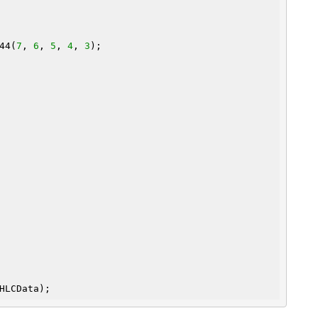
44(
7
, 
6
, 
5
, 
4
, 
3
);

HLCData);