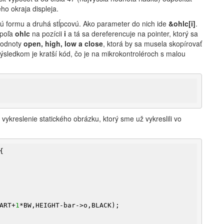
ho okraja displeja.
ovú formu a druhá stĺpcovú. Ako parameter do nich ide
&ohlc[i]
.
 poľa
ohlc
na pozícii
i
a tá sa dereferencuje na pointer, ktorý sa
 hodnoty
open, high, low a close
, ktorá by sa musela skopírovať
ýsledkom je kratší kód, čo je na mikrokontroléroch s malou
vykreslenie statického obrázku, ktorý sme už vykreslili vo
{

TART+
1
*BW,HEIGHT-bar->o,BLACK);
