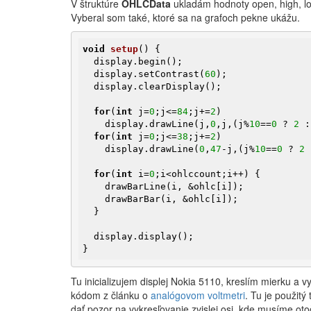
V štruktúre
OHLCData
ukladám hodnoty open, high, lo
Vyberal som také, ktoré sa na grafoch pekne ukážu.
void
setup
()
{

  display.begin();

  display.setContrast(
60
);

  display.clearDisplay();

for
(
int
 j=
0
;j<=
84
;j+=
2
)

    display.drawLine(j,
0
,j,(j%
10
==
0
 ? 
2
 :
for
(
int
 j=
0
;j<=
38
;j+=
2
)

    display.drawLine(
0
,
47
-j,(j%
10
==
0
 ? 
2
 
for
(
int
 i=
0
;i<ohlccount;i++) {

    drawBarLine(i, &ohlc[i]);

    drawBarBar(i, &ohlc[i]);

  }

  display.display();

}
Tu inicializujem displej Nokia 5110, kreslím mierku a 
kódom z článku o
analógovom voltmetri
. Tu je použitý
dať pozor na vykresľovanie zvislej osi, kde musíme oto