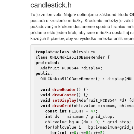
candlestick.h
Tu je zmien veľa. Najprv definujeme základnú triedu
O
postará o kreslenie mriežky. Kreslenie mriežky je zále
požadovaným krokom dostaneme spodnú hranicu mriežky
pridáme ešte jeden krok, aby sme mriežku dostali aj n
každých 5 pixelov, aby vo výsledku mriežka príliš nepr
template
<
class
class
protected
:

public
:

  OHLCNokia5110BaseRender() : display(NULL) {}

void
drawHeader
()
{}

void
drawFooter
()
{}

void
setDisplay
(Adafruit_PCD8544 *d)
{d
void
drawGrid
(ohlcvalue minimum, ohlcva
const
int
 HEIGHT = 
47
;

int
 dv = minimum / grid_step;

    ohlcvalue bg = (dv + 
0
) * grid_step;

for
(ohlcvalue i = bg;i<maximum+grid_s
for
(
int
 j=
0
;j<=
84
;j+=
5
)
