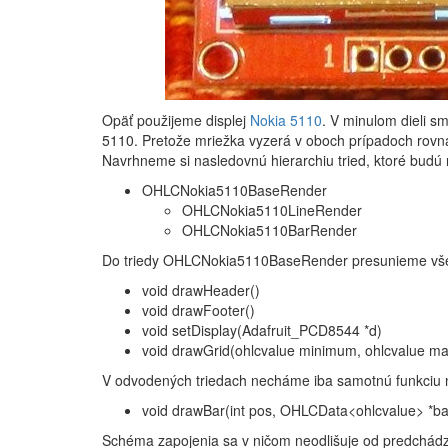
Opäť použijeme displej
Nokia 5110
. V minulom dieli s
5110. Pretože mriežka vyzerá v oboch prípadoch rovnako
Navrhneme si nasledovnú hierarchiu tried, ktoré budú 
OHLCNokia5110BaseRender
OHLCNokia5110LineRender
OHLCNokia5110BarRender
Do triedy OHLCNokia5110BaseRender presunieme všetk
void drawHeader()
void drawFooter()
void setDisplay(Adafruit_PCD8544 *d)
void drawGrid(ohlcvalue minimum, ohlcvalue ma
V odvodených triedach necháme iba samotnú funkciu n
void drawBar(int pos, OHLCData<ohlcvalue> *ba
Schéma zapojenia sa v ničom neodlišuje od predchádz