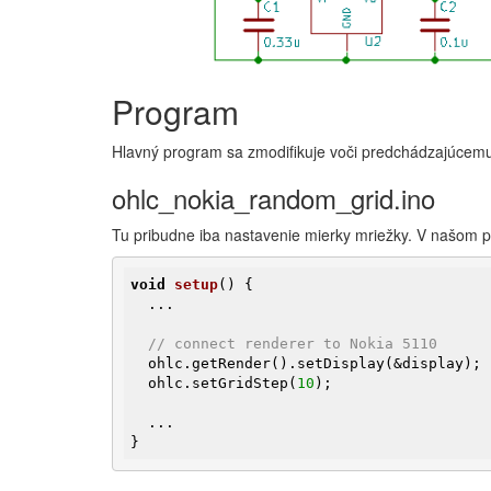
Program
Hlavný program sa zmodifikuje voči predchádzajúcemu
ohlc_nokia_random_grid.ino
Tu pribudne iba nastavenie mierky mriežky. V našom 
void
setup
()
{

  ...

// connect renderer to Nokia 5110
  ohlc.getRender().setDisplay(&display);

  ohlc.setGridStep(
10
);

  ...

}