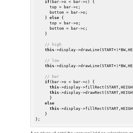
if
(bar->o < bar->c) {

      top = bar->c;

      bottom = bar->o;

    } 
else
 {

      top = bar->o;

      bottom = bar->c;

    }

// high
this
->display->drawLine(START+
1
*BW,HE
// low
this
->display->drawLine(START+
1
*BW,HE
// bar
if
(bar->o < bar->c) {

this
->display->fillRect(START,HEIGH
this
->display->drawRect(START,HEIGH
      }

else
this
->display->fillRect(START,HEIGH
    }

};
A na záver už ostal iba upravený kód na vykreslenie gr