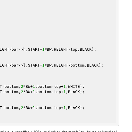
IGHT-bar->h,START+
1
*BW,HEIGHT-top,BLACK);

IGHT-bar->l,START+
1
*BW,HEIGHT-bottom,BLACK);

T-bottom,
2
*BW+
1
,bottom-top+
1
,WHITE);

T-bottom,
2
*BW+
1
,bottom-top+
1
,BLACK);

T-bottom,
2
*BW+
1
,bottom-top+
1
,BLACK);

afu aj s mriežkou. Kód vo funkcii
draw
robí to, že po vykreslení