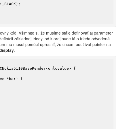
i,BLACK);

ovný kód. Všimnite si, že musíme stále definovať aj parameter
finícii základnej triedy, od ktorej bude táto trieda odvodená.
som mu musel pomôcť upresniť, že chcem používať pointer na
>display
.
e> *bar)
{
