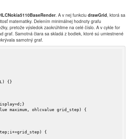
HLCNokia5110BaseRender
. A v nej funkciu
drawGrid
, ktorá sa
žitosť matematiky. Delením minimálnej hodnoty grafu
, pretože výsledok zaokrúhlime na celé číslo. A v cykle for
ad graf. Samotná čiara sa skladá z bodiek, ktoré sú umiestnené
ekrývala samotný graf.
isplay=d;}

lue maximum, ohlcvalue grid_step)
{

tep;i+=grid_step) {
