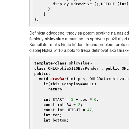
        display->drawPixel(j,HEIGHT-(
int
)
      }

    }

};
Definícia odvodenej triedy sa potom scvrkne na nasled
šablóny
ohlcvalue
a musíme ho správne použiť aj pri de
Kompilátor mal s týmto kódom trochu problém, preto 
displej Nokia 5110 a bolo to treba definovať ako
this-
template
<
class
class
 OHLCNokia5110BarRender : 
public
public
:

void
drawBar
(
int
 pos, OHLCData<ohlcvalu
if
(
this
->display==NULL)

return
;

int
 START = 
5
 + pos * 
6
;

const
int
 BW = 
2
;

const
int
 HEIGHT = 
47
;

int
 top;

int
 bottom;
