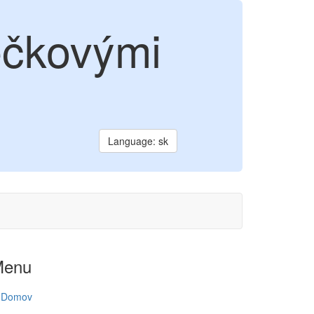
ečkovými
Language: sk
Menu
Domov