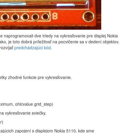
me naprogramovali dve triedy na vykresľovanie pre displej Nokia
, je toto dobrá príležitosť na pocvičenie sa v dedení objektov.
rozvíjať
predchádzajúci kód
.
y zhodné funkcie pre vykresľovanie.
ximum, ohlcvalue grid_step)
a vykresľovanie sviečky.
r)
ajúcich zapojení s displejom Nokia 5110, kde sme