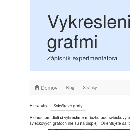
Vykreslen
grafmi
Zápisník experimentátora
Domov
Blog
Stránky
Hierarchy:
Sviečkové grafy
V dnešnom dieli si vykreslíme mriežku pod sviečkovým 
sviečkových grafoch nie sú na displeji. Orientujete sa i