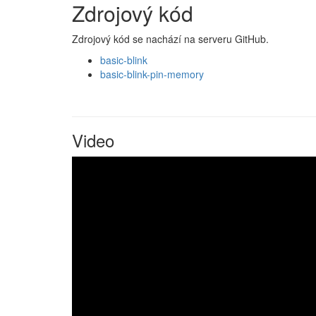
Zdrojový kód
Zdrojový kód se nachází na serveru GitHub.
basic-blink
basic-blink-pin-memory
Video