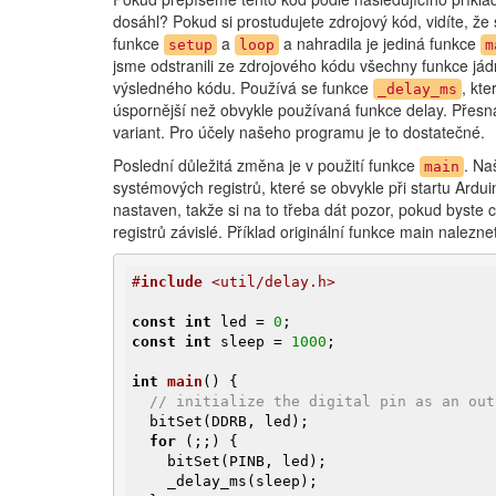
dosáhl? Pokud si prostudujete zdrojový kód, vidíte, ž
funkce
a
a nahradila je jediná funkce
setup
loop
m
jsme odstranili ze zdrojového kódu všechny funkce jád
výsledného kódu. Používá se funkce
, kt
_delay_ms
úspornější než obvykle používaná funkce delay. Přes
variant. Pro účely našeho programu je to dostatečné.
Poslední důležitá změna je v použití funkce
. Na
main
systémových registrů, které se obvykle při startu Ardu
nastaven, takže si na to třeba dát pozor, pokud byste c
registrů závislé. Příklad originální funkce main naleznet
#
include
 <util/delay.h>
const
int
 led = 
0
const
int
 sleep = 
1000
;

int
main
()
{

// initialize the digital pin as an out
  bitSet(DDRB, led);

for
 (;;) {

    bitSet(PINB, led);

    _delay_ms(sleep);
