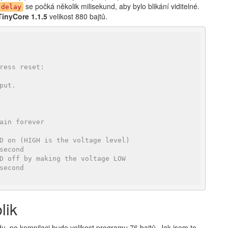
se počká několik milisekund, aby bylo blikání viditelné.
delay
inyCore 1.1.5
velikost 880 bajtů.
ress reset:
put.
ain forever
D on (HIGH is the voltage level)
second
D off by making the voltage LOW
second
lik
u, po kompilaci bude velikost programu 76 bajtů. Jak jsem to