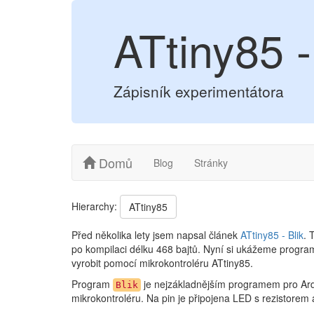
ATtiny85 -
Zápisník experimentátora
Domů
Blog
Stránky
Hierarchy:
ATtiny85
Před několika lety jsem napsal článek
ATtiny85 - Blik
. 
po kompilaci délku 468 bajtů. Nyní si ukážeme program,
vyrobit pomocí mikrokontroléru ATtiny85.
Program
je nejzákladnějším programem pro Ardu
Blik
mikrokontroléru. Na pin je připojena LED s rezistorem a