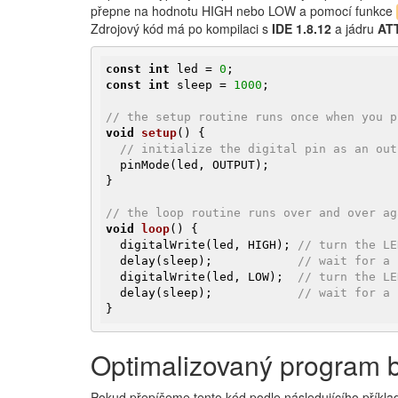
přepne na hodnotu HIGH nebo LOW a pomocí funkce
Zdrojový kód má po kompilaci s
IDE 1.8.12
a jádru
ATT
const
int
 led = 
0
const
int
 sleep = 
1000
;

// the setup routine runs once when you p
void
setup
()
{

// initialize the digital pin as an out
  pinMode(led, OUTPUT);

}

// the loop routine runs over and over ag
void
loop
()
{

  digitalWrite(led, HIGH); 
// turn the LE
  delay(sleep);            
// wait for a 
  digitalWrite(led, LOW);  
// turn the LE
  delay(sleep);            
// wait for a 
}
Optimalizovaný program b
Pokud přepíšeme tento kód podle následujícího příklad