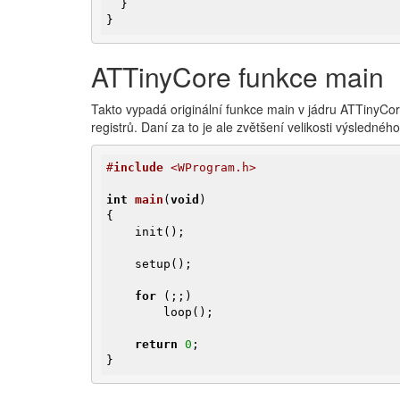
  }

}
ATTinyCore funkce main
Takto vypadá originální funkce main v jádru ATTinyCor
registrů. Daní za to je ale zvětšení velikosti výsledné
#
include
 <WProgram.h>
int
main
(
void
)
{

    init();

    setup();

for
 (;;)

        loop();

return
0
;

}