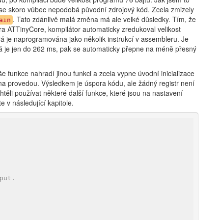
e se skoro vůbec nepodobá původní zdrojový kód. Zcela zmizely
. Tato zdánlivě malá změna má ale velké důsledky. Tím, že
ain
ra ATTinyCore, kompilátor automaticky zredukoval velikost
erá je naprogramována jako několik instrukcí v assembleru. Je
ná je jen do 262 ms, pak se automaticky přepne na méně přesný
še funkce nahradí jinou funkci a zcela vypne úvodní inicializace
ina provedou. Výsledkem je úspora kódu, ale žádný registr není
htěli používat některé další funkce, které jsou na nastavení
e v následující kapitole.
put.