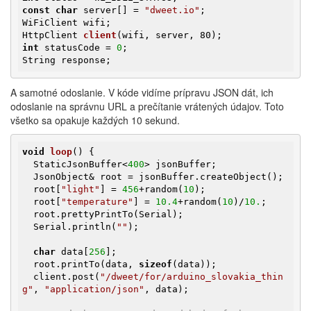
const
char
 server[] = 
"dweet.io"
;

HttpClient 
client
(wifi, server, 80)
int
 statusCode = 
0
;

String response;
A samotné odoslanie. V kóde vidíme prípravu JSON dát, ich
odoslanie na správnu URL a prečítanie vrátených údajov. Toto
všetko sa opakuje každých 10 sekund.
void
loop
()
{

  StaticJsonBuffer<
400
> jsonBuffer;

  JsonObject& root = jsonBuffer.createObject();

  root[
"light"
] = 
456
+random(
10
);

  root[
"temperature"
] = 
10.4
+random(
10
)/
10.
;

  root.prettyPrintTo(Serial);

  Serial.println(
""
);

char
 data[
256
];

  root.printTo(data, 
sizeof
(data));

  client.post(
"/dweet/for/arduino_slovakia_thin
g"
, 
"application/json"
, data);
