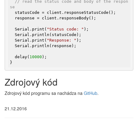
// read the status code and body of the respon
se
  statusCode = client.responseStatusCode();

  response = client.responseBody();

  Serial.print(
"Status code: "
);

  Serial.println(statusCode);

  Serial.print(
"Response: "
);

  Serial.println(response);

  delay(
10000
);

}
Zdrojový kód
Zdrojový kód programu sa nachádza na
GitHub
.
21.12.2016