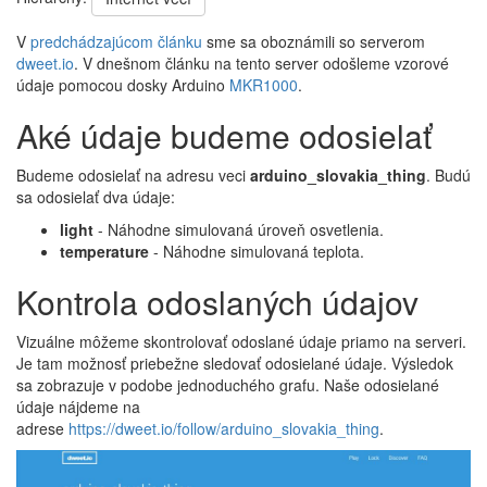
V
predchádzajúcom článku
sme sa oboznámili so serverom
dweet.io
. V dnešnom článku na tento server odošleme vzorové
údaje pomocou dosky Arduino
MKR1000
.
Aké údaje budeme odosielať
Budeme odosielať na adresu veci
arduino_slovakia_thing
. Budú
sa odosielať dva údaje:
light
- Náhodne simulovaná úroveň osvetlenia.
temperature
- Náhodne simulovaná teplota.
Kontrola odoslaných údajov
Vizuálne môžeme skontrolovať odoslané údaje priamo na serveri.
Je tam možnosť priebežne sledovať odosielané údaje. Výsledok
sa zobrazuje v podobe jednoduchého grafu. Naše odosielané
údaje nájdeme na
adrese
https://dweet.io/follow/arduino_slovakia_thing
.