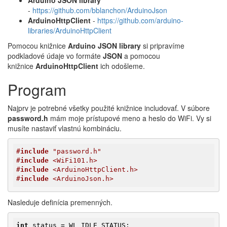
Arduino JSON library
-
https://github.com/bblanchon/ArduinoJson
ArduinoHttpClient
-
https://github.com/arduino-
libraries/ArduinoHttpClient
Pomocou knižnice
Arduino JSON library
si pripravíme
podkladové údaje vo formáte
JSON
a pomocou
knižnice
ArduinoHttpClient
ich odošleme.
Program
Najprv je potrebné všetky použité knižnice includovať. V súbore
password.h
mám moje prístupové meno a heslo do WiFi. Vy si
musíte nastaviť vlastnú kombináciu.
#
include
 "password.h"
#
include
 <WiFi101.h>
#
include
 <ArduinoHttpClient.h>
#
include
 <ArduinoJson.h>
Nasleduje definícia premenných.
int