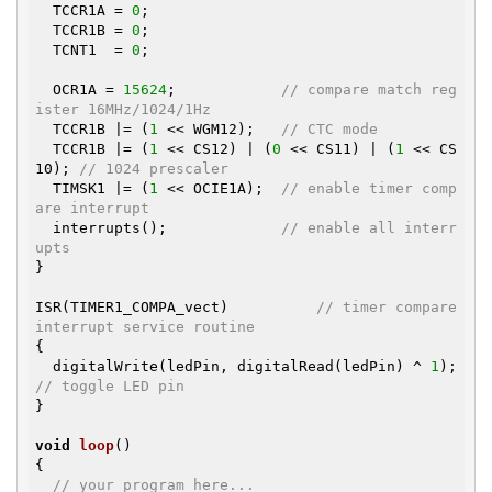
  TCCR1A = 
0
;

  TCCR1B = 
0
;

  TCNT1  = 
0
;

  OCR1A = 
15624
;            
// compare match reg
ister 16MHz/1024/1Hz
  TCCR1B |= (
1
 << WGM12);   
// CTC mode
  TCCR1B |= (
1
 << CS12) | (
0
 << CS11) | (
1
 << CS
10); 
// 1024 prescaler 
  TIMSK1 |= (
1
 << OCIE1A);  
// enable timer comp
are interrupt
  interrupts();             
// enable all interr
upts
}

ISR(TIMER1_COMPA_vect)          
// timer compare 
interrupt service routine
{

  digitalWrite(ledPin, digitalRead(ledPin) ^ 
1
);   
// toggle LED pin
}

void
loop
()
{

// your program here...