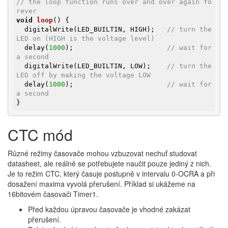
// the loop function runs over and over again fo
rever
void
loop
()
{

  digitalWrite(LED_BUILTIN, HIGH);   
// turn the 
LED on (HIGH is the voltage level)
  delay(
1000
);                       
// wait for 
a second
  digitalWrite(LED_BUILTIN, LOW);    
// turn the 
LED off by making the voltage LOW
  delay(
1000
);                       
// wait for 
a second
}
CTC mód
Různé režimy časovače mohou vzbuzovat nechuť studovat
datasheet, ale reálně se potřebujete naučit pouze jediný z nich.
Je to režim CTC, který časuje postupně v intervalu 0-OCRA a při
dosažení maxima vyvolá přerušení. Příklad si ukážeme na
16bitovém časovači Timer1.
Před každou úpravou časovače je vhodné zakázat
přerušení.