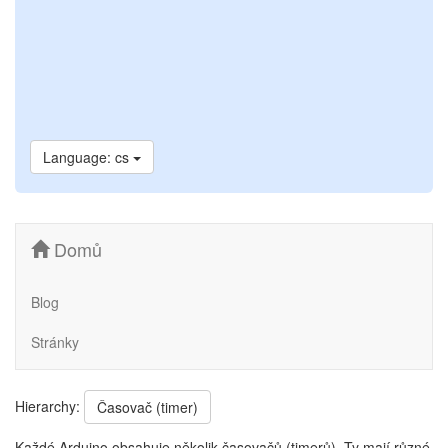
Language: cs
Domů
Blog
Stránky
Hierarchy:
Časovač (timer)
Každé Arduino obsahuje několik časovačů (timerů). Ty mají různé