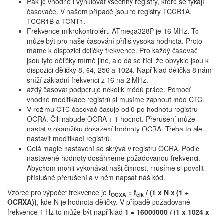
Pak je vhodné i vynulovat všechny registry, které se týkají
časovače. V našem případě jsou to registry TCCR1A,
TCCR1B a TCNT1.
Frekvence mikrokontroléru ATmega328P je 16 MHz. To
může být pro naše časování příliš vysoká hodnota. Proto
máme k dispozici děličky frekvence. Pro každý časovač
jsou tyto děličky mírně jiné, ale dá se říci, že obvykle jsou k
dispozici děličky 8, 64, 256 a 1024. Například dělička 8 nám
sníží základní frekvenci z 16 na 2 MHz.
aždý časovat podporuje několik módů práce. Pomocí
vhodné modifikace registrů si musíme zapnout mód CTC.
V režimu CTC časovač časuje od 0 po hodnotu registru
OCRA. Čili nabude OCRA + 1 hodnot. Přerušení může
nastat v okamžiku dosažení hodnoty OCRA. Třeba to ale
nastavit modifikací registrů.
Celá magie nastavení se skrývá v registru OCRA. Podle
nastavené hodnoty dosáhneme požadovanou frekvenci.
Abychom mohli vykonávat naši činnost, musíme si povolit
příslušné přerušení a v něm napsat náš kód.
Vzorec pro výpočet frekvence je
f
= f
/ (1 x N x (1 +
OCXA
clk
OCRXA))
, kde N je hodnota děličky. V případě požadované
frekvence 1 Hz to může být například
1 = 16000000 / (1 x 1024 x