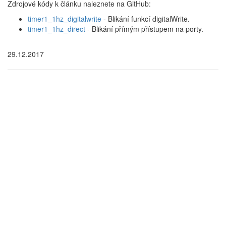
Zdrojové kódy k článku naleznete na GitHub:
timer1_1hz_digitalwrite
- Blikání funkcí digitalWrite.
timer1_1hz_direct
- Blikání přímým přístupem na porty.
29.12.2017