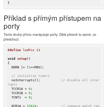
}
Příklad s přímým přístupem na
porty
Tento druhý přímo manipuluje porty. Dělá přesně to samé, co
předchozí.
#
define
 ledPin 13
void
setup
()
{

  DDRB |= (
1
<<PB5);

// initialize timer1 
  noInterrupts();           
// disable all inter
rupts
  TCCR1A = 
0
;

  TCCR1B = 
0
;

  TCNT1  = 
0
;

  OCR1A = 
15624
;            
// compare match reg