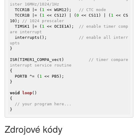
ister 16MHz/1024/1Hz
  TCCR1B |= (
1
 << WGM12);   
// CTC mode
  TCCR1B |= (
1
 << CS12) | (
0
 << CS11) | (
1
 << CS
10); 
// 1024 prescaler 
  TIMSK1 |= (
1
 << OCIE1A);  
// enable timer comp
are interrupt
  interrupts();             
// enable all interr
upts
}

ISR(TIMER1_COMPA_vect)          
// timer compare 
interrupt service routine
{

  PORTB ^= (
1
 << PB5);

}

void
loop
()
{

// your program here...
}
Zdrojové kódy