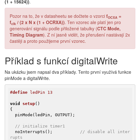
(1 + 15624))
.
Pozor na to, že v datasheetu se dočtete o vzorci
f
=
OCXA
f
/ (2 x N x (1 + OCRXA))
. Ten vzorec ale platí jen pro
clk
generování signálu podle přiložené tabulky (
CTC Mode,
Timing Diagram
). Z ní jasně vidět, že přerušení nastávají 2x
častěji a proto použijeme první vzorec.
Příklad s funkcí digitalWrite
Na ukázku jsem napsal dva příklady. Tento první využívá funkce
pinMode a digitalWrite.
#
define
 ledPin 13
void
setup
()
{

  pinMode(ledPin, OUTPUT);

// initialize timer1 
  noInterrupts();           
// disable all inter
rupts