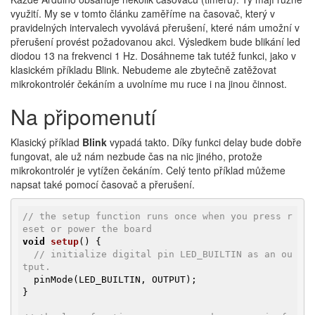
využití. My se v tomto článku zaměříme na časovač, který v
pravidelných intervalech vyvolává přerušení, které nám umožní v
přerušení provést požadovanou akci. Výsledkem bude blikání led
diodou 13 na frekvenci 1 Hz. Dosáhneme tak tutéž funkci, jako v
klasickém příkladu Blink. Nebudeme ale zbytečně zatěžovat
mikrokontrolér čekáním a uvolníme mu ruce i na jinou činnost.
Na připomenutí
Klasický příklad
Blink
vypadá takto. Díky funkci delay bude dobře
fungovat, ale už nám nezbude čas na nic jiného, protože
mikrokontrolér je vytížen čekáním. Celý tento příklad můžeme
napsat také pomocí časovač a přerušení.
// the setup function runs once when you press r
eset or power the board
void
setup
()
{

// initialize digital pin LED_BUILTIN as an ou
tput.
  pinMode(LED_BUILTIN, OUTPUT);

}
