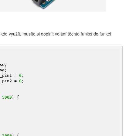
kód využít, musíte si doplnit volání těchto funkcí do funkcí
se
se
_pin1 = 
0
_pin2 = 
0
;

 
5000
) {

 
5000
) {
