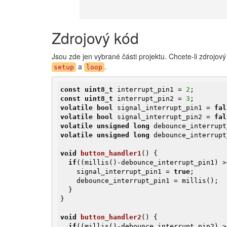
Zdrojový kód
Jsou zde jen vybrané části projektu. Chcete-li zdrojový 
a
.
setup
loop
const
uint8_t
 interrupt_pin1 = 
2
const
uint8_t
 interrupt_pin2 = 
3
volatile
bool
 signal_interrupt_pin1 = 
fal
volatile
bool
 signal_interrupt_pin2 = 
fal
volatile
unsigned
long
 debounce_interrupt
volatile
unsigned
long
 debounce_interrupt
void
button_handler1
()
{

if
((millis()-debounce_interrupt_pin1) >
    signal_interrupt_pin1 = 
true
;

    debounce_interrupt_pin1 = millis();

  }

}

void
button_handler2
()
{

if
((millis()-debounce_interrupt_pin2) >