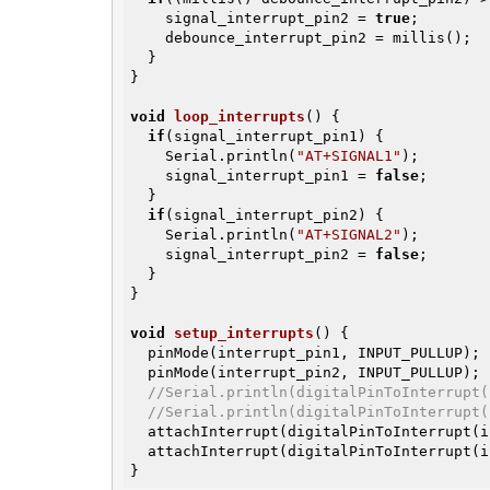
    signal_interrupt_pin2 = 
true
;

    debounce_interrupt_pin2 = millis();

  }

}

void
loop_interrupts
()
{

if
(signal_interrupt_pin1) {

    Serial.println(
"AT+SIGNAL1"
);

    signal_interrupt_pin1 = 
false
;

  }

if
(signal_interrupt_pin2) {

    Serial.println(
"AT+SIGNAL2"
);

    signal_interrupt_pin2 = 
false
;

  }

}

void
setup_interrupts
()
{

  pinMode(interrupt_pin1, INPUT_PULLUP);

  pinMode(interrupt_pin2, INPUT_PULLUP);

//Serial.println(digitalPinToInterrupt(
//Serial.println(digitalPinToInterrupt(
  attachInterrupt(digitalPinToInterrupt(interrupt_pin1),button_handler1,CHANGE);

  attachInterrupt(digitalPinToInterrupt(interrupt_pin2),button_handler2,CHANGE);

}