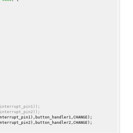
interrupt_pin1));
interrupt_pin2));