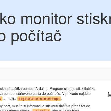
ko monitor stisk
ro počítač
sknutí tlačítka pomocí Arduina. Program sleduje stisk tlačítka
tku pomocí sériového portu do počítače. V příkladu najdete
a makra
.
t
digitalPinToInterrupt
port, musíte si informaci o stisknutí tlačítka přenášet do
ít nastaven příznak
, aby je kompilátor