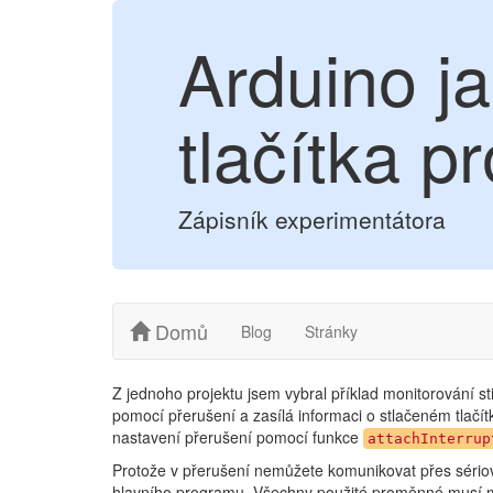
Arduino ja
tlačítka p
Zápisník experimentátora
Domů
Blog
Stránky
Z jednoho projektu jsem vybral příklad monitorování sti
pomocí přerušení a zasílá informaci o stlačeném tlačí
nastavení přerušení pomocí funkce
attachInterrup
Protože v přerušení nemůžete komunikovat přes sériový 
hlavního programu. Všechny použité proměnné musí m