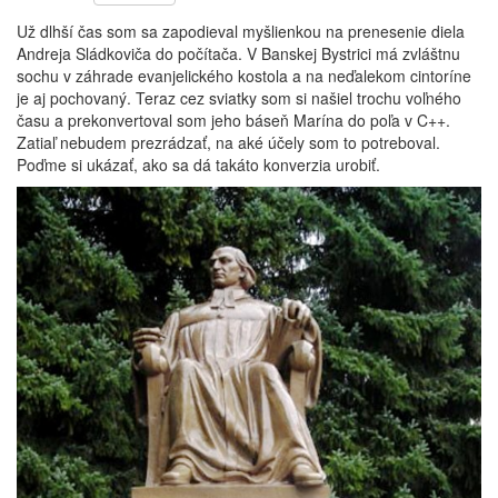
Už dlhší čas som sa zapodieval myšlienkou na prenesenie diela
Andreja Sládkoviča do počítača. V Banskej Bystrici má zvláštnu
sochu v záhrade evanjelického kostola a na neďalekom cintoríne
je aj pochovaný. Teraz cez sviatky som si našiel trochu voľného
času a prekonvertoval som jeho báseň Marína do poľa v C++.
Zatiaľ nebudem prezrádzať, na aké účely som to potreboval.
Poďme si ukázať, ako sa dá takáto konverzia urobiť.