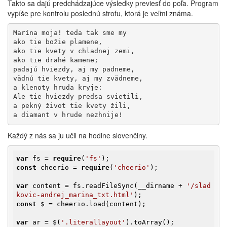
Takto sa dajú predchádzajúce výsledky previesť do poľa. Program
vypíše pre kontrolu poslednú strofu, ktorá je veľmi známa.
Marína moja! teda tak sme my

ako tie božie plamene,

ako tie kvety v chladnej zemi,

ako tie drahé kamene;

padajú hviezdy, aj my padneme,

vädnú tie kvety, aj my zvädneme,

a klenoty hruda kryje:

Ale tie hviezdy predsa svietili,

a pekný život tie kvety žili,

a diamant v hrude nezhnije!
Každý z nás sa ju učil na hodine slovenčiny.
var
 fs = 
require
(
'fs'
const
 cheerio = 
require
(
'cheerio'
);

var
 content = fs.readFileSync(__dirname + 
'/slad
kovic-andrej_marina_txt.html'
const
 $ = cheerio.load(content);

var
 ar = $(
'.literallayout'
).toArray();
