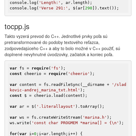
console.log(
'Length:'
, ar.length);

console.log(
'Verse 291:'
, $(ar[
290
]).text());
tocpp.js
Takto vyzerá prevod do C++. Jednotlivé prvky poľa sú
pretransformované do podoby textového reťazca,
zodpovedajúceho C++ a aby to bolo možné v C++ použiť, sú
doplnené nevyhnutné úvodzovky, začiatok a koniec poľa.
var
 fs = 
require
(
'fs'
const
 cheerio = 
require
(
'cheerio'
);

var
 content = fs.readFileSync(__dirname + 
'/slad
kovic-andrej_marina_txt.html'
const
 $ = cheerio.load(content);

var
 ar = $(
'.literallayout'
).toArray();

var
 ws = fs.createWriteStream(
'marina.h'
);

ws.write(
'const char PROGMEM *marina[] = {\n'
);

for
(
var
 i=
0
;i<ar.length;i++) {
