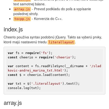
text samotnej básne.
- Prevod podkladu do poľa a vypísanie
array.js
poslednej strofy.
- Konverzia do C++.
tocpp.js
index.js
Cheerio používa syntax podobnú jQuery. Takto sa vyberú prvky,
ktoré majú nastavenú triedu
.
literallayout
var
 fs = 
require
(
'fs'
const
 cheerio = 
require
(
'cheerio'
);

var
 content = fs.readFileSync(__dirname + 
'/slad
kovic-andrej_marina_txt.html'
const
 $ = cheerio.load(content);

var
 txt = $(
'.literallayout'
).text();

console.log(txt);
array.js