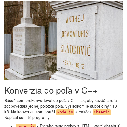
Konverzia do poľa v C++
Báseň som prekonvertoval do poľa v C++ tak, aby každá strofa
zodpovedala jednej položke poľa. Výsledkom je súbor dlhý 110
kB. Na konverziu som použil
a balíček
.
Node.js
Cheerio
Napísal som tri programy.
- Extrahovanie prvkov z HTML, ktoré obsahujú
index.js