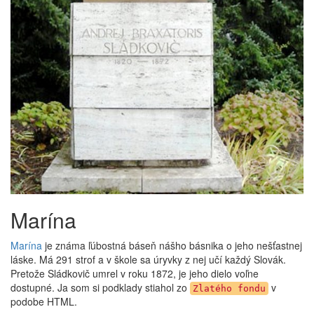
Marína
Marína
je známa ľúbostná báseň nášho básnika o jeho nešťastnej
láske. Má 291 strof a v škole sa úryvky z nej učí každý Slovák.
Pretože Sládkovič umrel v roku 1872, je jeho dielo voľne
dostupné. Ja som si podklady stiahol zo
v
Zlatého fondu
podobe HTML.