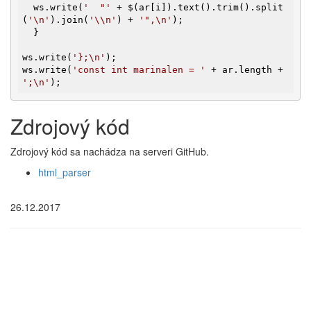
  ws.write(
'  "'
 + $(ar[i]).text().trim().split
(
'\n'
).join(
'\\n'
) + 
'",\n'
);

  }

ws.write(
'};\n'
);

ws.write(
'const int marinalen = '
 + ar.length + 
';\n'
);
Zdrojový kód
Zdrojový kód sa nachádza na serveri GitHub.
html_parser
26.12.2017