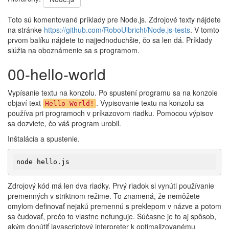
Toto sú komentované príklady pre Node.js. Zdrojové texty nájdete
na stránke
https://github.com/RoboUlbricht/Node.js-tests
. V tomto
prvom balíku nájdete to najjednoduchšie, čo sa len dá. Príklady
slúžia na oboznámenie sa s programom.
00-hello-world
Vypísanie textu na konzolu. Po spustení programu sa na konzole
objaví text
. Vypisovanie textu na konzolu sa
Hello World!
používa pri programoch v príkazovom riadku. Pomocou výpisov
sa dozviete, čo váš program urobil.
Inštalácia a spustenie.
node hello.js
Zdrojový kód má len dva riadky. Prvý riadok si vynúti používanie
premenných v striktnom režime. To znamená, že nemôžete
omylom definovať nejakú premennú s preklepom v názve a potom
sa čudovať, prečo to vlastne nefunguje. Súčasne je to aj spôsob,
akým donútiť javascriptový interpreter k optimalizovanému