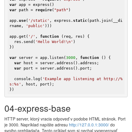
var
var
 path = 
require
(
"path"
)

app.
use
(
'/static'
, express.
static
(path.join(__di
rname, 
'public'
)))

app.get(
'/'
, 
function
(req, res)
{

  res.send(
'Hello World!\n'
)

})

var
 server = app.listen(
3000
, 
function
()
{

var
 host = server.address().address;

var
 port = server.address().port;

  console.log(
'Example app listening at http://%
s:%s'
, host, port);

})
04-express-base
HTTP server, ktorý vracia odpoveď v podobe HTML stránok. Port
je 3000. Napríklad napíšte adresu
http://127.0.0.1:3000/
do
svojho prehliadača. Tento príklad som si nechal vygenerovať