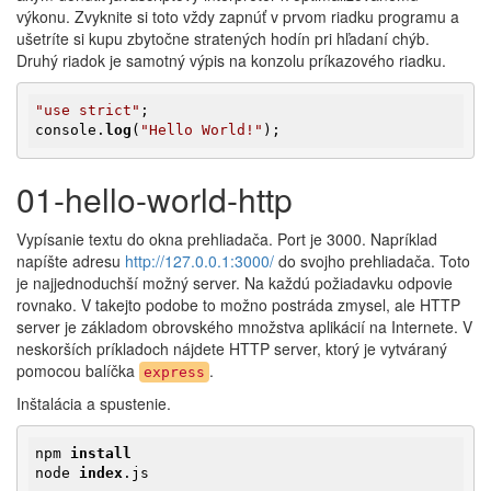
výkonu. Zvyknite si toto vždy zapnúť v prvom riadku programu a
ušetríte si kupu zbytočne stratených hodín pri hľadaní chýb.
Druhý riadok je samotný výpis na konzolu príkazového riadku.
"use strict"
;

console.
log
(
"Hello World!"
);
01-hello-world-http
Vypísanie textu do okna prehliadača. Port je 3000. Napríklad
napíšte adresu
http://127.0.0.1:3000/
do svojho prehliadača. Toto
je najjednoduchší možný server. Na každú požiadavku odpovie
rovnako. V takejto podobe to možno postráda zmysel, ale HTTP
server je základom obrovského množstva aplikácií na Internete. V
neskorších príkladoch nájdete HTTP server, ktorý je vytváraný
pomocou balíčka
.
express
Inštalácia a spustenie.
npm 
install
node 
index
.js