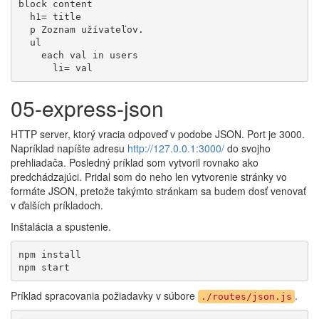
block content

  h1= title

  p Zoznam užívateľov.

  ul

    each val in users

      li= val
05-express-json
HTTP server, ktorý vracia odpoveď v podobe JSON. Port je 3000.
Napríklad napíšte adresu
http://127.0.0.1:3000/
do svojho
prehliadača. Posledný príklad som vytvoril rovnako ako
predchádzajúci. Pridal som do neho len vytvorenie stránky vo
formáte JSON, pretože takýmto stránkam sa budem dosť venovať
v ďalších príkladoch.
Inštalácia a spustenie.
npm install

npm start
Príklad spracovania požiadavky v súbore
.
./routes/json.js