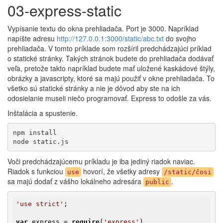
03-express-static
Vypísanie textu do okna prehliadača. Port je 3000. Napríklad
napíšte adresu
http://127.0.0.1:3000/static/abc.txt
do svojho
prehliadača. V tomto príklade som rozšíril predchádzajúci príklad
o statické stránky. Takých stránok budete do prehliadača dodávať
veľa, pretože takto napríklad budete mať uložené kaskádové štýly,
obrázky a javascripty, ktoré sa majú použiť v okne prehliadača. To
všetko sú statické stránky a nie je dôvod aby ste na ich
odosielanie museli niečo programovať. Express to odošle za vás.
Inštalácia a spustenie.
npm install

node static.js
Voči predchádzajúcemu príkladu je iba jediný riadok naviac.
Riadok s funkciou
hovorí, že všetky adresy
use
/static/čosi
sa majú dodať z vášho lokálneho adresára
.
public
'use strict'
;

var
 express = 
require
(
'express'