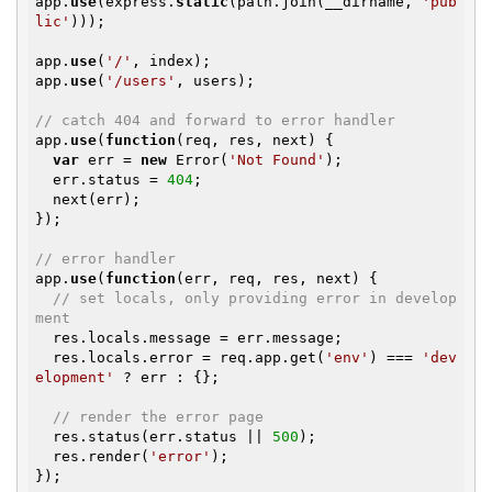
app.
use
(express.
static
(path.join(__dirname, 
'pub
lic'
)));

app.
use
(
'/'
, index);

app.
use
(
'/users'
, users);

// catch 404 and forward to error handler
app.
use
(
function
(req, res, next)
{

var
 err = 
new
 Error(
'Not Found'
);

  err.status = 
404
;

  next(err);

});

// error handler
app.
use
(
function
(err, req, res, next)
{

// set locals, only providing error in develop
ment
  res.locals.message = err.message;

  res.locals.error = req.app.get(
'env'
) === 
'dev
elopment'
 ? err : {};

// render the error page
  res.status(err.status || 
500
);

  res.render(
'error'
);

});
