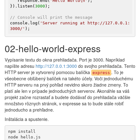
   response.end(
'Hello World\n'
);

}).listen(
3000
);

// Console will print the message
console.log(
'Server running at http://127.0.0.1:
3000/'
);
02-hello-world-express
Vypísanie textu do okna prehliadača. Port je 3000. Napríklad
napíšte adresu
http://127.0.0.1:3000
do svojho prehliadača. Tento
HTTP server je vytvorený pomocou balíčka
. To je
express
všeobecne obľúbený balíček na takéto účely. Voči jednoduchému
HTTP serveru na prvý pohľad nevidno skoro žiadne zmeny. To
platí ale len v prípade jednoduchých serverov. Akonáhle sa váš
projekt začne rozrastať a budete dodávať do prehliadača väčšie
množstvo rôznych stránok, v expresse sa to bude stále robiť
jednoducho a prehľadne.
Inštalácia a spustenie.
npm install

node hello.js