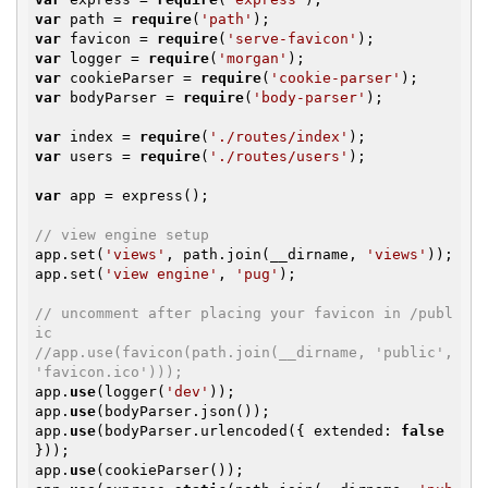
var
 path = 
require
(
'path'
var
 favicon = 
require
(
'serve-favicon'
var
 logger = 
require
(
'morgan'
var
 cookieParser = 
require
(
'cookie-parser'
var
 bodyParser = 
require
(
'body-parser'
);

var
 index = 
require
(
'./routes/index'
var
 users = 
require
(
'./routes/users'
);

var
 app = express();

// view engine setup
app.set(
'views'
, path.join(__dirname, 
'views'
));

app.set(
'view engine'
, 
'pug'
);

// uncomment after placing your favicon in /publ
ic
//app.use(favicon(path.join(__dirname, 'public', 
'favicon.ico')));
app.
use
(logger(
'dev'
));

app.
use
(bodyParser.json());

app.
use
(bodyParser.urlencoded({ extended: 
false
}));

app.
use
(cookieParser());
