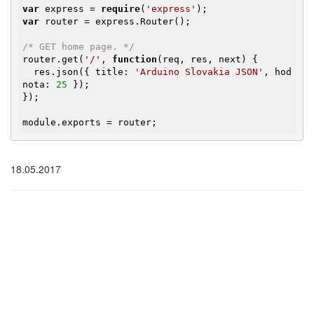
var
 express = 
require
(
'express'
var
 router = express.Router();

/* GET home page. */
router.get(
'/'
, 
function
(req, res, next)
{

  res.json({ title: 
'Arduino Slovakia JSON'
, hod
nota: 
25
 });

});

module.exports = router;
18.05.2017