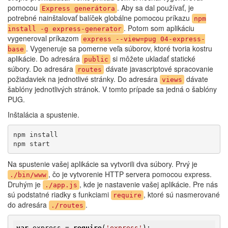
pomocou
. Aby sa dal používať, je
Express generátora
potrebné nainštalovať balíček globálne pomocou príkazu
npm
. Potom som aplikáciu
install -g express-generator
vygeneroval príkazom
express --view=pug 04-express-
. Vygeneruje sa pomerne veľa súborov, ktoré tvoria kostru
base
aplikácie. Do adresára
si môžete ukladať statické
public
súbory. Do adresára
dávate javascriptové spracovanie
routes
požiadaviek na jednotlivé stránky. Do adresára
dávate
views
šablóny jednotlivých stránok. V tomto prípade sa jedná o šablóny
PUG.
Inštalácia a spustenie.
npm install

npm start
Na spustenie vašej aplikácie sa vytvorili dva súbory. Prvý je
, čo je vytvorenie HTTP servera pomocou express.
./bin/www
Druhým je
, kde je nastavenie vašej aplikácie. Pre nás
./app.js
sú podstatné riadky s funkciami
, ktoré sú nasmerované
require
do adresára
.
./routes
var
 express = 
require
(
'express'