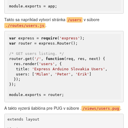
module.exports = app;
Takto sa napríklad vytvorí stránka
v súbore
/users
.
./routes/users.js
var
 express = 
require
(
'express'
var
 router = express.Router();

/* GET users listing. */
router.get(
'/'
, 
function
(req, res, next)
{

  res.render(
'users'
, {

   title: 
'Express Arduino Slovakia Users'
,

   users: [
'Milan'
, 
'Peter'
, 
'Erik'
]

  });

});

module.exports = router;
A takto vyzerá šablóna pre PUG v súbore .
.
/views/users.pug
extends layout
