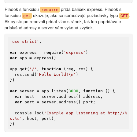
Riadok s funkciou
pridá balíček express. Riadok s
require
funkciou
ukazuje, ako sa spracúvajú požiadavky typu
.
get
GET
Ak by ste potrebovali pridať viac stránok, tak len popridávate
príslušné adresy a server sám vykoná zvyšok.
'use strict'
;

var
 express = 
require
(
'express'
var
 app = express()

app.get(
'/'
, 
function
(req, res)
{

  res.send(
'Hello World!\n'
)

})

var
 server = app.listen(
3000
, 
function
()
{

var
 host = server.address().address;

var
 port = server.address().port;

  console.log(
'Example app listening at http://%
s:%s'
, host, port);

})