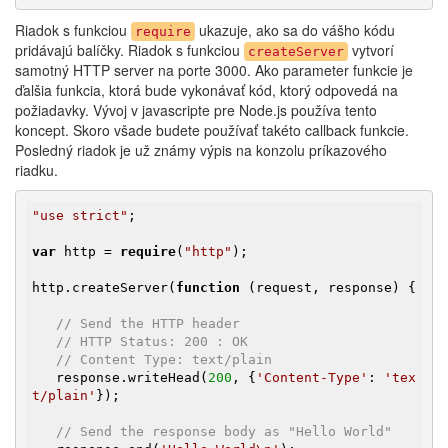
Riadok s funkciou
ukazuje, ako sa do vášho kódu
require
pridávajú balíčky. Riadok s funkciou
vytvorí
createServer
samotný HTTP server na porte 3000. Ako parameter funkcie je
ďalšia funkcia, ktorá bude vykonávať kód, ktorý odpovedá na
požiadavky. Vývoj v javascripte pre Node.js používa tento
koncept. Skoro všade budete používať takéto callback funkcie.
Posledný riadok je už známy výpis na konzolu príkazového
riadku.
"use strict"
;

var
 http = 
require
(
"http"
);

http.createServer(
function
(request, response)
{

// Send the HTTP header
// HTTP Status: 200 : OK
// Content Type: text/plain
   response.writeHead(
200
, {
'Content-Type'
: 
'tex
t/plain'
});

// Send the response body as "Hello World"