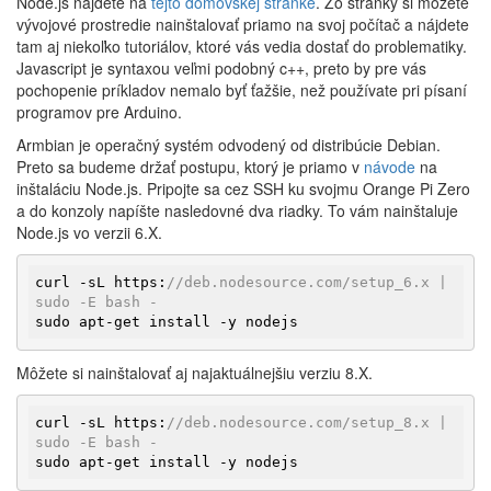
Node.js nájdete na
tejto domovskej stránke
. Zo stránky si môžete
vývojové prostredie nainštalovať priamo na svoj počítač a nájdete
tam aj niekoľko tutoriálov, ktoré vás vedia dostať do problematiky.
Javascript je syntaxou veľmi podobný c++, preto by pre vás
pochopenie príkladov nemalo byť ťažšie, než používate pri písaní
programov pre Arduino.
Armbian je operačný systém odvodený od distribúcie Debian.
Preto sa budeme držať postupu, ktorý je priamo v
návode
na
inštaláciu Node.js. Pripojte sa cez SSH ku svojmu Orange Pi Zero
a do konzoly napíšte nasledovné dva riadky. To vám nainštaluje
Node.js vo verzii 6.X.
curl -sL https:
//deb.nodesource.com/setup_6.x | 
sudo -E bash -
sudo apt-get install -y nodejs
Môžete si nainštalovať aj najaktuálnejšiu verziu 8.X.
curl -sL https:
//deb.nodesource.com/setup_8.x | 
sudo -E bash -
sudo apt-get install -y nodejs