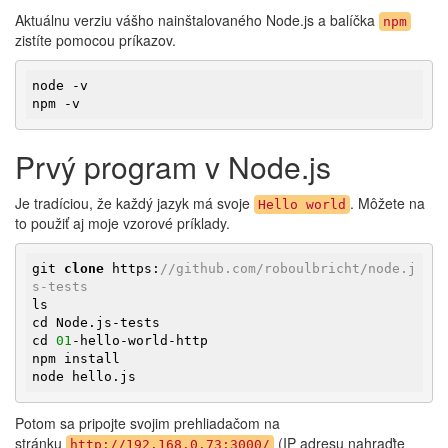
Aktuálnu verziu vášho nainštalovaného Node.js a balíčka
npm
zistíte pomocou príkazov.
node -v

npm -v
Prvý program v Node.js
Je tradíciou, že každý jazyk má svoje
. Môžete na
Hello world
to použiť aj moje vzorové príklady.
git 
clone
 https:
//github.com/roboulbricht/node.j
s-tests
ls

cd Node.js-tests

cd 
01
-hello-world-http

npm install

node hello.js
Potom sa pripojte svojim prehliadačom na
stránku
(IP adresu nahraďte
http://192.168.0.73:3000/