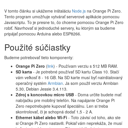
V tomto článku si ukážeme inštaláciu
Node.js
na Orange Pi Zero.
Tento program umožňuje vytvárať serverové aplikácie pomocou
Javascriptu. To je presne to, čo chceme pomocou Orange Pi Zero
robiť. Navrhovať si jednoduché servery, ku ktorým sa budeme
pripájať pomocou Arduina alebo ESP8266.
Použité súčiastky
Budeme potrebovať tieto komponenty:
Orange Pi Zero
(
link
) - Používam verziu s 512 MB RAM.
SD karta
- Je potrebné používať SD kartu Class 10. Stačí
vám veľkosť 8 - 16 GB. Na SD karte musí byť nainštalovaný
operačný systém
Armbian
. Ja som použil verziu Armbian
5.30, Debian Jessie 3.4.113.
Zdroj s koncovkou micro USB
- Doma určite budete mať
nabíjačku pre mobilný telefón. Na napájanie Orange Pi
Zero nepotrebujete kupovať špeciálnu. Len si treba
skontrolovať, či je schopná dodať 1,5 - 2 A.
Ethernet kábel alebo Wi-Fi
- Toto závisí od toho, ako ste
si Orange Pi Zero nastavili. Pokiaľ vám neprekáža, že musí