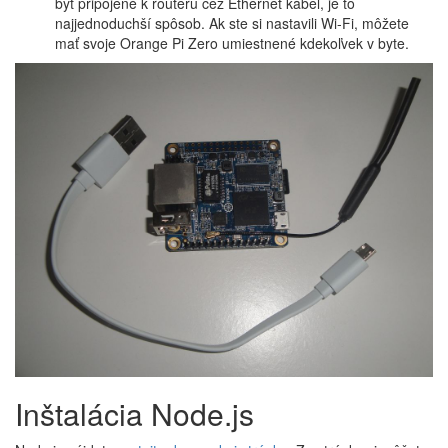
byť pripojené k routeru cez Ethernet kábel, je to
najjednoduchší spôsob. Ak ste si nastavili Wi-Fi, môžete
mať svoje Orange Pi Zero umiestnené kdekoľvek v byte.
Inštalácia Node.js