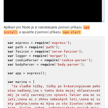
Aplikaci pro Node.js si nainstalujete pomocí příkazu
npm
a spustíte ji pomocí příkazu
.
install
npm start
var
 express = 
require
(
'express'
var
 path = 
require
(
'path'
var
 favicon = 
require
(
'serve-favicon'
var
 logger = 
require
(
'morgan'
var
 cookieParser = 
require
(
'cookie-parser'
var
 bodyParser = 
require
(
'body-parser'
);

var
 app = express();

var
 marina = [

"Ja sladké túžby, túžby po kráse\nspievam pekn
otou nadšený,\na v tomto duše mojej ohlase\nsvet 
môj je celý zavrený;\nz výsosti Tatier ona mi sv
ieti,\nona mi z ohňov nebeských letí,\nona mi sv
ety pohýna;\nona mi kýva zo sto životov:\nNo cen
trom, živlom, nebom, jednotou\nkrás mojich moja 