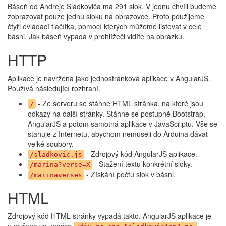
Báseň od Andreje Sládkoviča má 291 slok. V jednu chvíli budeme
zobrazovat pouze jednu sloku na obrazovce. Proto použijeme
čtyři ovládací tlačítka, pomocí kterých můžeme listovat v celé
básni. Jak báseň vypadá v prohlížeči vidíte na obrázku.
HTTP
Aplikace je navržena jako jednostránková aplikace v AngularJS.
Používá následující rozhraní.
- Ze serveru se stáhne HTML stránka, na které jsou
/
odkazy na další stránky. Stáhne se postupně Bootstrap,
AngularJS a potom samotná aplikace v JavaScriptu. Vše se
stahuje z Internetu, abychom nemuseli do Arduina dávat
velké soubory.
- Zdrojový kód AngularJS aplikace.
/sladkovic.js
- Stažení textu konkrétní sloky.
/marina?verse=X
- Získání počtu slok v básni.
/marinaverses
HTML
Zdrojový kód HTML stránky vypadá takto. AngularJS aplikace je
uzavřena ve značce