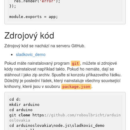
  res.render(
'error'
);

});

module.exports = app;
Zdrojový kód
Zdrojový kód se nachází na serveru GitHub.
sladkovic_demo
Pokud máte nainstalovaný program
, můžete si zdrojové
git
kódy nainstalovat například takto. Pokud ho nemáte, dají se
stáhnout i jako zip archiv. Spusťte si konzolu příkazového řádku.
Důležitý je poslední řádek, který nainstaluje všechny související
knihovny, které jsou v souboru
.
package.json
cd d:

mkdir arduino

cd arduino

git 
clone
 https:
//github.com/roboulbricht/arduin
oslovakia
cd arduinoslovakia\node.js\sladkovic_demo
