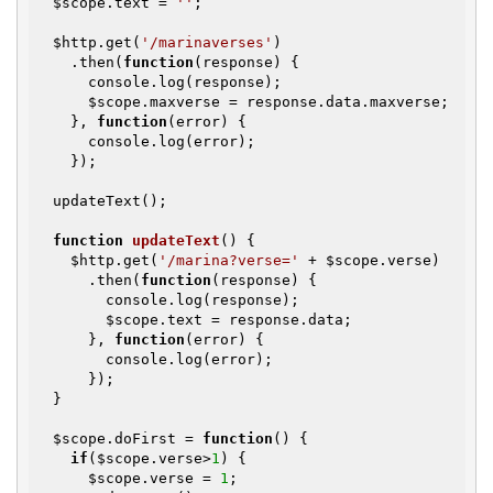
$scope
.text = 
''
;

$http
.get(
'/marinaverses'
)

    .then(
function
(response)
{

      console.log(response);

$scope
.maxverse = response.data.maxverse;

    }, 
function
(error)
{

      console.log(error);

    });

  updateText();

function
updateText
()
{

$http
.get(
'/marina?verse='
 + 
$scope
.verse)

      .then(
function
(response)
{

        console.log(response);

$scope
.text = response.data;

      }, 
function
(error)
{

        console.log(error);

      });

  }

$scope
.doFirst = 
function
()
{

if
(
$scope
.verse>
1
) {

$scope
.verse = 
1
;
