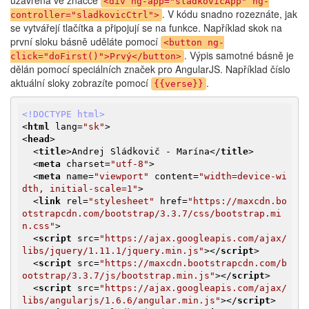
<div ng-app="sladkovicApp" ng-
. V kódu snadno rozeznáte, jak
controller="sladkovicCtrl">
se vytvářejí tlačítka a připojují se na funkce. Například skok na
první sloku básně uděláte pomocí
<button ng-
. Výpis samotné básně je
click="doFirst()">Prvý</button>
dělán pomocí speciálních značek pro AngularJS. Například číslo
aktuální sloky zobrazíte pomocí
.
{{verse}}
<!DOCTYPE html>
<
html
lang
=
"sk"
>
<
head
>
<
title
>
Andrej Sládkovič - Marína
</
title
>
<
meta
charset
=
"utf-8"
>
<
meta
name
=
"viewport"
content
=
"width=device-wi
dth, initial-scale=1"
>
<
link
rel
=
"stylesheet"
href
=
"https://maxcdn.bo
otstrapcdn.com/bootstrap/3.3.7/css/bootstrap.mi
n.css"
>
<
script
src
=
"https://ajax.googleapis.com/ajax/
libs/jquery/1.11.1/jquery.min.js"
>
</
script
>
<
script
src
=
"https://maxcdn.bootstrapcdn.com/b
ootstrap/3.3.7/js/bootstrap.min.js"
>
</
script
>
<
script
src
=
"https://ajax.googleapis.com/ajax/
libs/angularjs/1.6.6/angular.min.js"
>
</
script
>