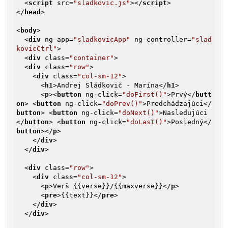
<
script
src
=
"sladkovic.js"
>
</
script
>
</
head
>
<
body
>
<
div
ng-app
=
"sladkovicApp"
ng-controller
=
"slad
kovicCtrl"
>
<
div
class
=
"container"
>
<
div
class
=
"row"
>
<
div
class
=
"col-sm-12"
>
<
h1
>
Andrej Sládkovič - Marína
</
h1
>
<
p
>
<
button
ng-click
=
"doFirst()"
>
Prvý
</
butt
on
>
<
button
ng-click
=
"doPrev()"
>
Predchádzajúci
</
button
>
<
button
ng-click
=
"doNext()"
>
Nasledujúci
</
button
>
<
button
ng-click
=
"doLast()"
>
Posledný
</
button
>
</
p
>
</
div
>
</
div
>
<
div
class
=
"row"
>
<
div
class
=
"col-sm-12"
>
<
p
>
Verš {{verse}}/{{maxverse}}
</
p
>
<
pre
>
{{text}}
</
pre
>
</
div
>
</
div
>