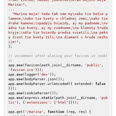
Marína!"
,

...

"Marína moja! teda tak sme my\nako tie božie p
lamene,\nako tie kvety v chladnej zemi,\nako tie 
drahé kamene;\npadajú hviezdy, aj my padneme,\nv
ädnú tie kvety, aj my zvädneme,\na klenoty hruda 
kryje:\nAle tie hviezdy predsa svietili,\na pekn
ý život tie kvety žili,\na diamant v hrude nezhn
ije!"
,

];

// uncomment after placing your favicon in /publ
ic
app.
use
(favicon(path.join(__dirname, 
'public'
, 
'favicon.ico'
)));

app.
use
(logger(
'dev'
));

app.
use
(bodyParser.json());

app.
use
(bodyParser.urlencoded({ extended: 
false
}));

app.
use
(cookieParser());

app.
use
(express.
static
(path.join(__dirname, 
'pub
lic'
), {
'extensions'
: [
'html'
]}));

app.get(
'/marina'
, 
function
(req, res)
{
