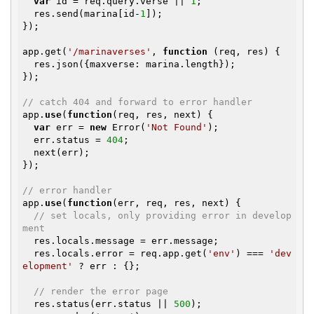
var
 id = req.query.verse || 
1
;

  res.send(marina[id-
1
]);

});

app.get(
'/marinaverses'
, 
function
(req, res)
{

  res.json({maxverse: marina.length});

});

// catch 404 and forward to error handler
app.
use
(
function
(req, res, next)
{

var
 err = 
new
 Error(
'Not Found'
);

  err.status = 
404
;

  next(err);

});

// error handler
app.
use
(
function
(err, req, res, next)
{

// set locals, only providing error in develop
ment
  res.locals.message = err.message;

  res.locals.error = req.app.get(
'env'
) === 
'dev
elopment'
 ? err : {};

// render the error page
  res.status(err.status || 
500
);
