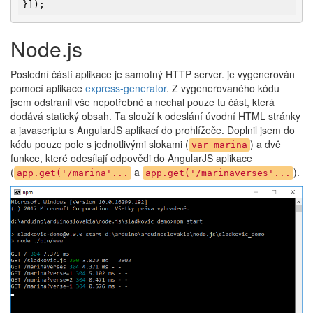
}]);
Node.js
Poslední částí aplikace je samotný HTTP server. je vygenerován
pomocí aplikace
express-generator
. Z vygenerovaného kódu
jsem odstranil vše nepotřebné a nechal pouze tu část, která
dodává statický obsah. Ta slouží k odeslání úvodní HTML stránky
a javascriptu s AngularJS aplikací do prohlížeče. Doplnil jsem do
kódu pouze pole s jednotlivými slokami (
) a dvě
var marina
funkce, které odesílají odpovědi do AngularJS aplikace
(
a
).
app.get('/marina'...
app.get('/marinaverses'...