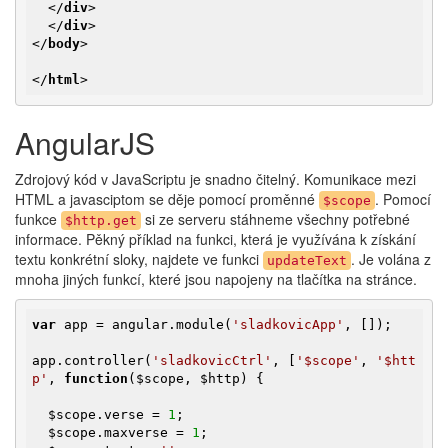
</
div
>
</
div
>
</
body
>
</
html
>
AngularJS
Zdrojový kód v JavaScriptu je snadno čitelný. Komunikace mezi
HTML a javasciptom se děje pomocí proměnné
. Pomocí
$scope
funkce
si ze serveru stáhneme všechny potřebné
$http.get
informace. Pěkný příklad na funkci, která je využívána k získání
textu konkrétní sloky, najdete ve funkci
. Je volána z
updateText
mnoha jiných funkcí, které jsou napojeny na tlačítka na stránce.
var
 app = angular.module(
'sladkovicApp'
, []);

app.controller(
'sladkovicCtrl'
, [
'$scope'
, 
'$htt
p'
, 
function
(
$scope
, 
$http
)
{

$scope
.verse = 
1
;

$scope
.maxverse = 
1
;
