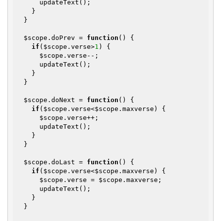
      updateText();

    }

  }

$scope
.doPrev = 
function
()
{

if
(
$scope
.verse>
1
) {

$scope
.verse--;

      updateText();

    }

  }

$scope
.doNext = 
function
()
{

if
(
$scope
.verse<
$scope
.maxverse) {

$scope
.verse++;

      updateText();

    }

  }

$scope
.doLast = 
function
()
{

if
(
$scope
.verse<
$scope
.maxverse) {

$scope
.verse = 
$scope
.maxverse;

      updateText();

    }

  }
