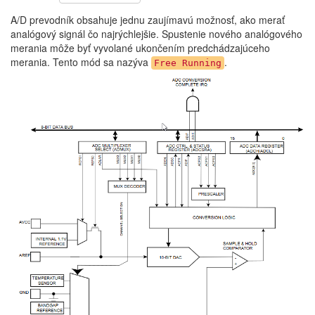
A/D prevodník obsahuje jednu zaujímavú možnosť, ako merať
analógový signál čo najrýchlejšie. Spustenie nového analógového
merania môže byť vyvolané ukončením predchádzajúceho
merania. Tento mód sa nazýva
.
Free Running