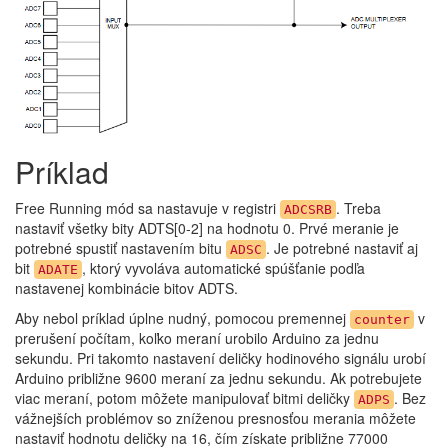
Príklad
Free Running mód sa nastavuje v registri
. Treba
ADCSRB
nastaviť všetky bity ADTS[0-2] na hodnotu 0. Prvé meranie je
potrebné spustiť nastavením bitu
. Je potrebné nastaviť aj
ADSC
bit
, ktorý vyvoláva automatické spúšťanie podľa
ADATE
nastavenej kombinácie bitov ADTS.
Aby nebol príklad úplne nudný, pomocou premennej
v
counter
prerušení počítam, koľko meraní urobilo Arduino za jednu
sekundu. Pri takomto nastavení deličky hodinového signálu urobí
Arduino približne 9600 meraní za jednu sekundu. Ak potrebujete
viac meraní, potom môžete manipulovať bitmi deličky
. Bez
ADPS
vážnejších problémov so zníženou presnosťou merania môžete
nastaviť hodnotu deličky na 16, čím získate približne 77000