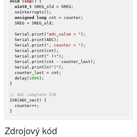
void
loop
()
{

uint8_t
 SREG_old = SREG;

  noInterrupts();

unsigned
long
 cnt = counter;

  SREG = SREG_old;

  Serial.print(
"adc_value = "
);

  Serial.print(ADC);

  Serial.print(
", counter = "
);

  Serial.print(cnt);

  Serial.print(
" (+"
);

  Serial.print(cnt - counter_last);

  Serial.println(
")"
);

  counter_last = cnt;

  delay(
1000
);

}

// ADC complete ISR
ISR(ADC_vect) {

  counter++;

}
Zdrojový kód