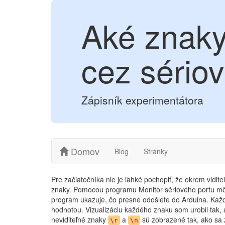
Aké znaky
cez sériov
Zápisník experimentátora
Domov
Blog
Stránky
Pre začiatočníka nie je ľahké pochopiť, že okrem vidit
znaky. Pomocou programu Monitor sériového portu 
program ukazuje, čo presne odošlete do Arduina. Kaž
hodnotou. Vizualizáciu každého znaku som urobil tak, 
neviditeľné znaky
a
sú zobrazené tak, ako sa 
\r
\n