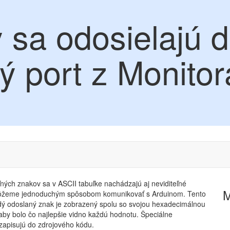
 sa odosielajú 
ý port z Monito
eľných znakov sa v ASCII tabuľke nachádzajú aj neviditeľné
môžeme jednoduchým spôsobom komunikovať s Arduinom. Tento
dý odoslaný znak je zobrazený spolu so svojou hexadecimálnou
aby bolo čo najlepšie vidno každú hodnotu. Špeciálne
zapisujú do zdrojového kódu.