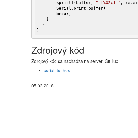
sprintf
(buffer, 
" [%02x] "
, recei
        Serial.print(buffer);

break
;

    }

  }

}
Zdrojový kód
Zdrojový kód sa nachádza na serveri GitHub.
serial_to_hex
05.03.2018