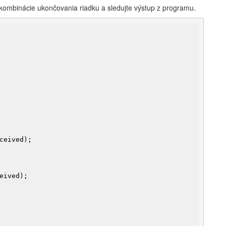
kombinácie ukončovania riadku a sledujte výstup z programu.
ceived);

eived);
