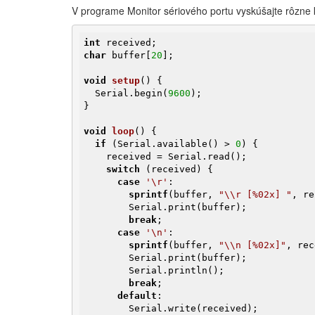
V programe Monitor sériového portu vyskúšajte rôzne 
int
char
 buffer[
20
];

void
setup
()
{

  Serial.begin(
9600
);

}

void
loop
()
{

if
 (Serial.available() > 
0
) {

    received = Serial.read();

switch
 (received) {

case
'\r'
:

sprintf
(buffer, 
"\\r [%02x] "
, re
        Serial.print(buffer);

break
;

case
'\n'
:

sprintf
(buffer, 
"\\n [%02x]"
, rec
        Serial.print(buffer);

        Serial.println();

break
;

default
:

        Serial.write(received);
