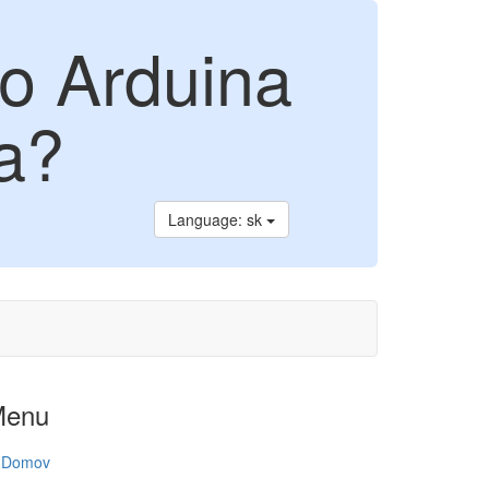
do Arduina
ra?
Language: sk
Menu
Domov