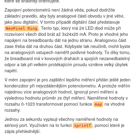
které se snadněji orientujete.
Zapojení potenciometrů není žádná věda, pokud dodržíte
základní pravidlo, aby byly analogové části obvodu v jiné větvi,
jako jsou digitální. V tomto případě digitální část představuje
. Tento typ, který má 24 LED diod může při
NeoPixel Ring
rozsvícení všech diod brát až 3x24x20 mA. Proto je vhodné jeho
napájení na breadboardu dát na jednu stranu. Analogovou část
zase třeba dát na druhou část. Kdybyste tak neučinili, mohli byste
na analogových vstupech naměřit podivné hodnoty. To díky tomu,
že breadboard má v kovových drahách a spojích nezanedbatelný
odpor a tak při velkém protékajícím proudu vznikne velký úbytek
napětí.
V mém zapojení je pro zajištění lepšího měření přidán ještě jeden
kondenzátor při nejvzdálenějším potenciometru. A protože měřím
najednou více analogových hodnot, ignoruji první měření a
výslednou hodnotu průměr ze čtyř měření. Naměřené hodnoty v
rozsahu 0-1023 transformovat pomocí funkce
na vhodné
map
rozsahy.
Jednou za sekundu vypisuji všechny naměřené hodnoty na
sériový port. Využívám na to funkci
, pomocí které je
sprintf
zápis přehlednější.