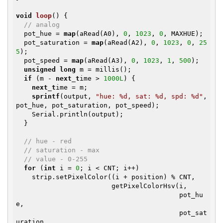
void
loop
()
{

// analog
  pot_hue = 
map
(aRead(A0), 
0
, 
1023
, 
0
, MAXHUE);

  pot_saturation = 
map
(aRead(A2), 
0
, 
1023
, 
0
, 
25
5
);

  pot_speed = 
map
(aRead(A3), 
0
, 
1023
, 
1
, 
500
);

unsigned
long
 m = millis();

if
 (m - 
next_t
ime > 
1000L
) {

next_t
ime = m;

sprintf
(output, 
"hue: %d, sat: %d, spd: %d"
, 
pot_hue, pot_saturation, pot_speed);

    Serial.println(output);

  }

// hue - red
// saturation - max
// value - 0-255
for
 (
int
 i = 
0
; i < CNT; i++)

    strip.setPixelColor((i + position) % CNT,

                        getPixelColorHsv(i,

                                         pot_hu
e,

                                         pot_sat
uration,
