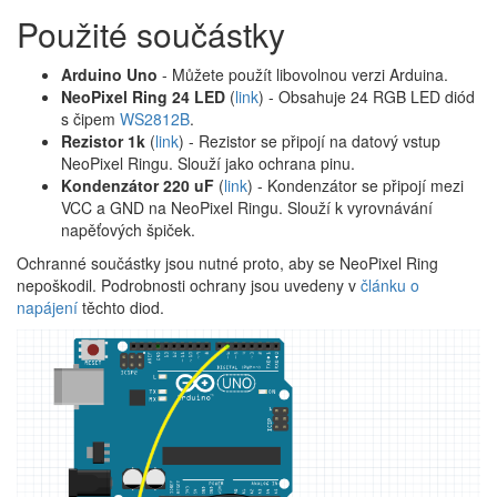
Použité součástky
Arduino Uno
- Můžete použít libovolnou verzi Arduina.
NeoPixel Ring 24 LED
(
link
) - Obsahuje 24 RGB LED diód
s čipem
WS2812B
.
Rezistor 1k
(
link
) - Rezistor se připojí na datový vstup
NeoPixel Ringu. Slouží jako ochrana pinu.
Kondenzátor 220 uF
(
link
) - Kondenzátor se připojí mezi
VCC a GND na NeoPixel Ringu. Slouží k vyrovnávání
napěťových špiček.
Ochranné součástky jsou nutné proto, aby se NeoPixel Ring
nepoškodil. Podrobnosti ochrany jsou uvedeny v
článku o
napájení
těchto diod.