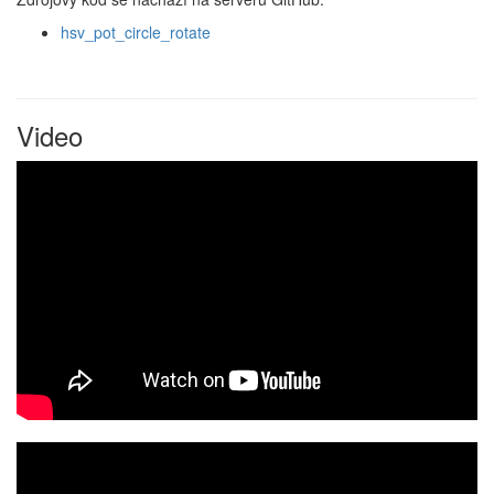
hsv_pot_circle_rotate
Video