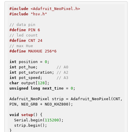
#
include
 <Adafruit_NeoPixel.h>
#
include
 "hsv.h"
// data pin
#
define
 PIN 6
// led count
#
define
 CNT 24
// max Hue
#
define
 MAXHUE 256*6
int
 position = 
0
int
 pot_hue;        
// A0
int
 pot_saturation; 
// A2
int
 pot_speed;      
// A3
char
 output[
128
unsigned
long
next_t
ime = 
0
;

Adafruit_NeoPixel strip = Adafruit_NeoPixel(CNT, 
PIN, NEO_GRB + NEO_KHZ800);

void
setup
()
{

  Serial.begin(
115200
);

  strip.begin();

}
