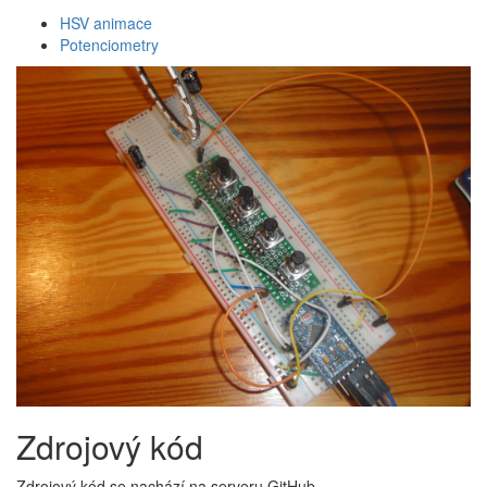
HSV animace
Potenciometry
Zdrojový kód
Zdrojový kód se nachází na serveru GitHub.