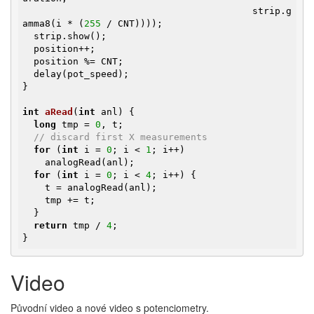
                                         strip.g
amma8(i * (
255
 / CNT))));

  strip.show();

  position++;

  position %= CNT;

  delay(pot_speed);

}

int
aRead
(
int
 anl)
{

long
 tmp = 
0
, t;

// discard first X measurements
for
 (
int
 i = 
0
; i < 
1
; i++)

    analogRead(anl);

for
 (
int
 i = 
0
; i < 
4
; i++) {

    t = analogRead(anl);

    tmp += t;

  }

return
 tmp / 
4
;

}
Video
Původní video a nové video s potenciometry.