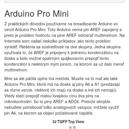
Arduino Pro Mini
Z praktických dôvodov používame na breadboarde Arduino vo
verzii Arduino Pro Mini. Toto Arduino nemá pin AREF zapojený a
preto je problém hodnotu na pine AREF odmerať multimetrom. Na
Internete som našiel niekoľko príkladov, ako tento problém
vyriešiť. Riešenia sa sústreďovali na dve skupiny. Jedna skupina
využívala to, že AREF je pripojený k jednému kondenzátoru na
doske a bolo možné opatrným spájkovaním prepojiť tento
kondenzátor s niektorým iným pinom, na ktorom sa už dalo merať
multimetrom.
Mne sa ale páčila úplne iná metóda. Musíte na to mať ale také
Arduino Pro Mini, ktoré má na doske aj piny A6 a A7 (predávajú
sa rôzne verzie, niektoré ich majú na doske a iné ich nemajú).
Vtedy stačí prepojiť malou kvapkou cínu dva piny na
mikrokontroléri. Sú to piny AREF a ADC6. Pretože obvykle
nebudete potrebovať toľko analógových vstupov, môžete využiť
pin A6, na ktorom sa objaví požadované napätie.