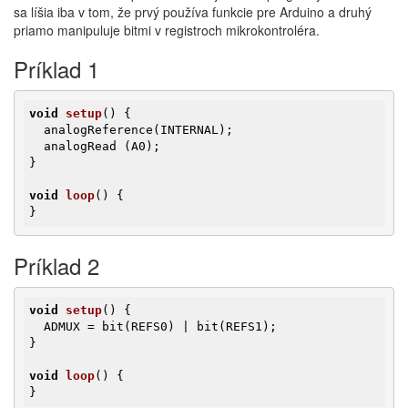
sa líšia iba v tom, že prvý používa funkcie pre Arduino a druhý
priamo manipuluje bitmi v registroch mikrokontroléra.
Príklad 1
void
setup
()
{

  analogReference(INTERNAL);

  analogRead (A0);

}

void
loop
()
{

}
Príklad 2
void
setup
()
{

  ADMUX = bit(REFS0) | bit(REFS1);

}

void
loop
()
{

}