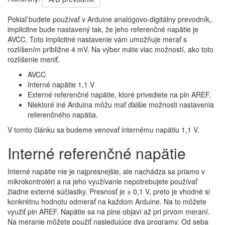
Pokiaľ budete používať v Arduine analógovo-digitálny prevodník,
implicitne bude nastavený tak, že jeho referenčné napätie je
AVCC. Toto implicitné nastavenie vám umožňuje merať s
rozlíšením približne 4 mV. Na výber máte viac možností, ako toto
rozlíšenie meniť.
AVCC
Interné napätie 1,1 V
Externé referenčné napätie, ktoré privediete na pin AREF.
Niektoré iné Arduina môžu mať ďalšie možnosti nastavenia
referenčného napätia.
V tomto článku sa budeme venovať internému napätiu 1,1 V.
Interné referenčné napätie
Interné napätie nie je najpresnejšie, ale nachádza sa priamo v
mikrokontroléri a na jeho využívanie nepotrebujete používať
žiadne externé súčiastky. Presnosť je ± 0,1 V, preto je vhodné si
konkrétnu hodnotu odmerať na každom Arduine. Na to môžete
využiť pin AREF. Napätie sa na pine objaví až pri prvom meraní.
Na meranie môžete použiť nasledujúce dva programy. Od seba