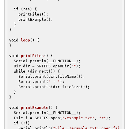
if
 (res) {

    printFiles();

    printExample();

  }

}

void
loop
()
{

}

void
printFiles
()
{

  Serial.println(__FUNCTION__);

  Dir dir = SPIFFS.openDir(
""
);

while
 (dir.next()) {

    Serial.print(dir.fileName());

    Serial.print(
" - "
);

    Serial.println(dir.fileSize());

  }

}

void
printExample
()
{

  Serial.println(__FUNCTION__);

  File f = SPIFFS.open(
"/example.txt"
, 
"r"
);

if
 (!f)

    Serial.println(
"File '/example.txt' open fai