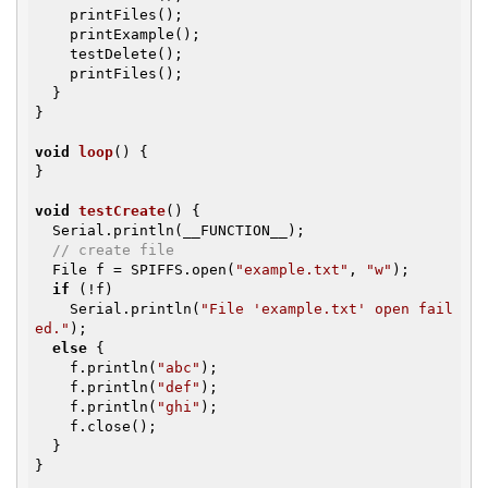
    printFiles();

    printExample();

    testDelete();

    printFiles();

  }

}

void
loop
()
{

}

void
testCreate
()
{

  Serial.println(__FUNCTION__);

// create file
  File f = SPIFFS.open(
"example.txt"
, 
"w"
);

if
 (!f)

    Serial.println(
"File 'example.txt' open fail
ed."
);

else
 {

    f.println(
"abc"
);

    f.println(
"def"
);

    f.println(
"ghi"
);

    f.close();

  }

}
