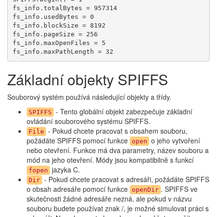
fs_info.totalBytes = 957314

fs_info.usedBytes = 0

fs_info.blockSize = 8192

fs_info.pageSize = 256

fs_info.maxOpenFiles = 5

fs_info.maxPathLength = 32
Základní objekty SPIFFS
Souborový systém používá následující objekty a třídy.
- Tento globální objekt zabezpečuje základní
SPIFFS
ovládání souborového systému SPIFFS.
- Pokud chcete pracovat s obsahem souboru,
File
požádáte SPIFFS pomocí funkce
o jeho vytvoření
open
nebo otevření. Funkce má dva parametry, název souboru a
mód na jeho otevření. Módy jsou kompatibilně s funkcí
jazyka C.
fopen
- Pokud chcete pracovat s adresáři, požádáte SPIFFS
Dir
o obsah adresáře pomocí funkce
. SPIFFS ve
openDir
skutečnosti žádné adresáře nezná, ale pokud v názvu
souboru budete používat znak /, je možné simulovat práci s