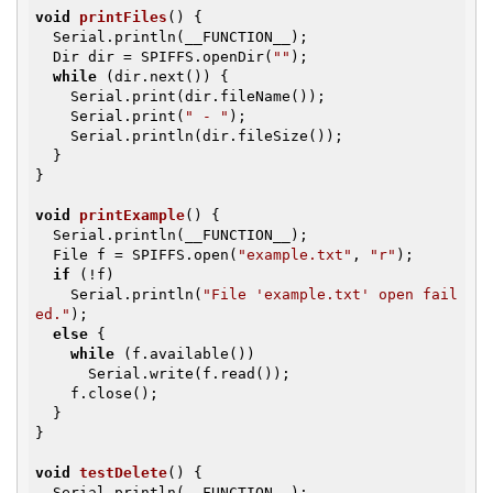
void
printFiles
()
{

  Serial.println(__FUNCTION__);

  Dir dir = SPIFFS.openDir(
""
);

while
 (dir.next()) {

    Serial.print(dir.fileName());

    Serial.print(
" - "
);

    Serial.println(dir.fileSize());

  }

}

void
printExample
()
{

  Serial.println(__FUNCTION__);

  File f = SPIFFS.open(
"example.txt"
, 
"r"
);

if
 (!f)

    Serial.println(
"File 'example.txt' open fail
ed."
);

else
 {

while
 (f.available())

      Serial.write(f.read());

    f.close();

  }

}

void
testDelete
()
{

  Serial.println(__FUNCTION__);
