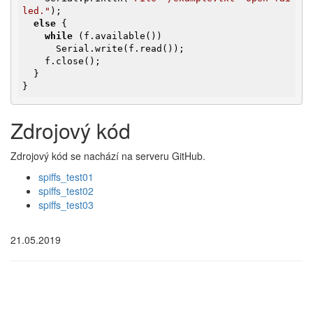
led."
);

else
 {

while
 (f.available())

      Serial.write(f.read());

    f.close();

  }

}
Zdrojový kód
Zdrojový kód se nachází na serveru GitHub.
spiffs_test01
spiffs_test02
spiffs_test03
21.05.2019