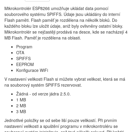
Mikrokontrolér ESP8266 umožňuje ukládat data pomocí
souborového systému SPIFFS. Údaje jsou ukládány do interní
Flash paměti. Flash paměť je rozdělena na několik bloků. Do
každého bloku lze uložit údaje, aniž byly ovlivněny ostatní bloky.
Mikrokontrolér se nejčastěji prodává na desce, kde se nacházejí 4
MB Flash. Paměť je rozdělena na oblasti.
Program
OTA
SPIFFS
EEPROM
Konfigurace WiFi
V nastavení velikosti Flash si můžete vybrat velikost, která se má
na souborový systém SPIFFS rezervovat.
Žádná - od verze jádra 2.5.0.
1 MB
2 MB
3 MB
Jednotlivé položky se od sebe liší pouze velikostí. Při prvním
nastavení velikosti a spuštění programu v mikrokontroléru se