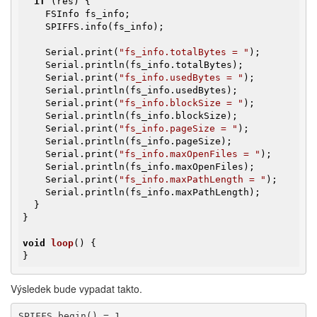
if
 (res) {

    FSInfo fs_info;

    SPIFFS.info(fs_info);

    Serial.print(
"fs_info.totalBytes = "
);

    Serial.println(fs_info.totalBytes);

    Serial.print(
"fs_info.usedBytes = "
);

    Serial.println(fs_info.usedBytes);

    Serial.print(
"fs_info.blockSize = "
);

    Serial.println(fs_info.blockSize);

    Serial.print(
"fs_info.pageSize = "
);

    Serial.println(fs_info.pageSize);

    Serial.print(
"fs_info.maxOpenFiles = "
);

    Serial.println(fs_info.maxOpenFiles);

    Serial.print(
"fs_info.maxPathLength = "
);

    Serial.println(fs_info.maxPathLength);

  }

}

void
loop
()
{

}
Výsledek bude vypadat takto.
SPIFFS.begin() = 1
