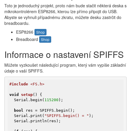
Toto je jednoduchý projekt, proto nám bude stačit některá deska s
mikrokontrolérem ESP8266, kterou lze přímo připojit do USB.
Abyste se vyhnuli případnému zkratu, můžete desku zastrčit do
breadboardu.
ESP8266
Shop
Breadboard
Shop
Informace o nastavení SPIFFS
Můžete vyzkoušet následující program, který vám vypíše základní
údaje o vaší SPIFFS.
#
include
 <FS.h>
void
setup
()
{

  Serial.begin(
115200
);

bool
 res = SPIFFS.begin();

  Serial.print(
"SPIFFS.begin() = "
);

  Serial.println(res);
