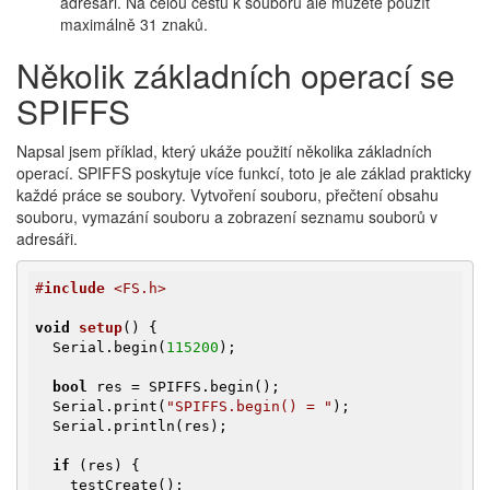
adresáři. Na celou cestu k souboru ale můžete použít
maximálně 31 znaků.
Několik základních operací se
SPIFFS
Napsal jsem příklad, který ukáže použití několika základních
operací. SPIFFS poskytuje více funkcí, toto je ale základ prakticky
každé práce se soubory. Vytvoření souboru, přečtení obsahu
souboru, vymazání souboru a zobrazení seznamu souborů v
adresáři.
#
include
 <FS.h>
void
setup
()
{

  Serial.begin(
115200
);

bool
 res = SPIFFS.begin();

  Serial.print(
"SPIFFS.begin() = "
);

  Serial.println(res);

if
 (res) {

    testCreate();
