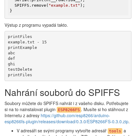
  SPIFFS.remove(
"example.txt"
);

}
Výstup z programu vypadá takto.
printFiles

example.txt - 15

printExample

abc

def

ghi

testDelete

printFiles
Nahrání souborů do SPIFFS
Soubory můžete do SPIFFS nahrát i z vašeho disku. Potřebujete
si na to nainstalovat plugin
. Musíte si ho stáhnout z
ESP8266FS
Internetu z adresy
https://github.com/esp8266/arduino-
esp8266fs-plugin/releases/download/0.3.0/ESP8266FS-0.3.0.zip
.
V adresáři se svými programy vytvořte adresář
a
tools