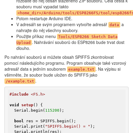
rozbalte do něj obsah staženého ZIP souboru. Celá cesta k
souboru musí vypadat takto
<home_dir>/Arduino/tools/ESP8266FS/tool/esp8266f
Potom restartuje Arduino IDE.
V adresáři se svým programem vytvořte adresář
a
data
nahrajte do něj všechny soubory.
Použijte příkaz menu
Tools/ESP8266 Sketch Data
. Nahrávání souborů do ESP8266 bude trvat dost
Upload
dlouho.
Po nahrání souborů si můžete obsah SPIFFS zkontrolovat
pomocí následujícího programu. Program obsahuje také vzorový
adresář data s jedním souborem
. Na výpisu si
example.txt
všimněte, že soubor bude uložen do SPIFFS jako
.
/example.txt
#
include
 <FS.h>
void
setup
()
{

  Serial.begin(
115200
);

bool
 res = SPIFFS.begin();

  Serial.print(
"SPIFFS.begin() = "
);

  Serial.println(res);
