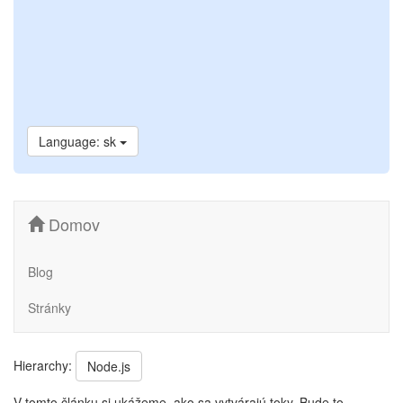
Language: sk
Domov
Blog
Stránky
Hierarchy:
Node.js
V tomto článku si ukážeme, ako sa vytvárajú toky. Bude to