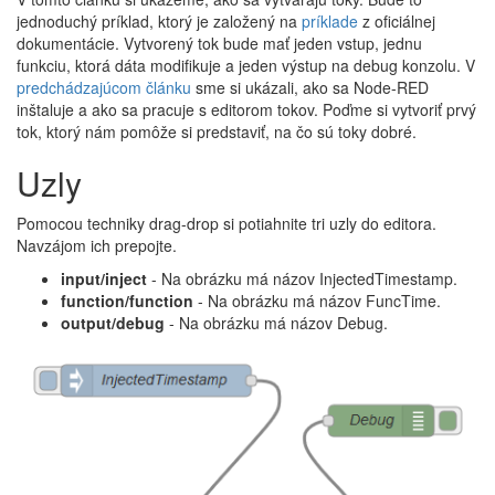
jednoduchý príklad, ktorý je založený na
príklade
z oficiálnej
dokumentácie. Vytvorený tok bude mať jeden vstup, jednu
funkciu, ktorá dáta modifikuje a jeden výstup na debug konzolu. V
predchádzajúcom článku
sme si ukázali, ako sa Node-RED
inštaluje a ako sa pracuje s editorom tokov. Poďme si vytvoriť prvý
tok, ktorý nám pomôže si predstaviť, na čo sú toky dobré.
Uzly
Pomocou techniky drag-drop si potiahnite tri uzly do editora.
Navzájom ich prepojte.
input/inject
- Na obrázku má názov InjectedTimestamp.
function/function
- Na obrázku má názov FuncTime.
output/debug
- Na obrázku má názov Debug.