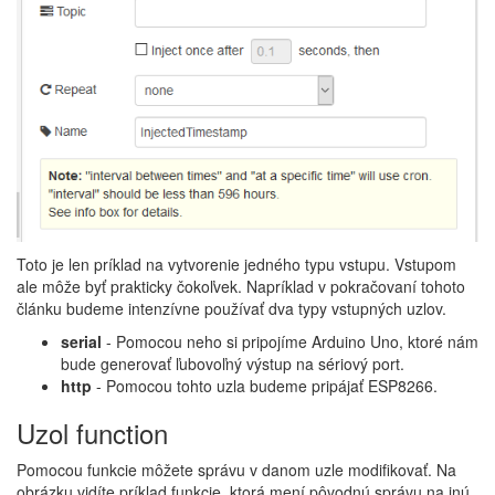
Toto je len príklad na vytvorenie jedného typu vstupu. Vstupom
ale môže byť prakticky čokoľvek. Napríklad v pokračovaní tohoto
článku budeme intenzívne používať dva typy vstupných uzlov.
serial
- Pomocou neho si pripojíme Arduino Uno, ktoré nám
bude generovať ľubovoľný výstup na sériový port.
http
- Pomocou tohto uzla budeme pripájať ESP8266.
Uzol function
Pomocou funkcie môžete správu v danom uzle modifikovať. Na
obrázku vidíte príklad funkcie, ktorá mení pôvodnú správu na inú.