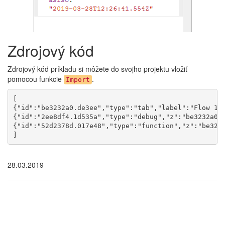
Zdrojový kód
Zdrojový kód príkladu si môžete do svojho projektu vložiť
pomocou funkcie
.
Import
[

{"id":"be3232a0.de3ee","type":"tab","label":"Flow 1"
{"id":"2ee8df4.1d535a","type":"debug","z":"be3232a0.d
{"id":"52d2378d.017e48","type":"function","z":"be323
]
28.03.2019