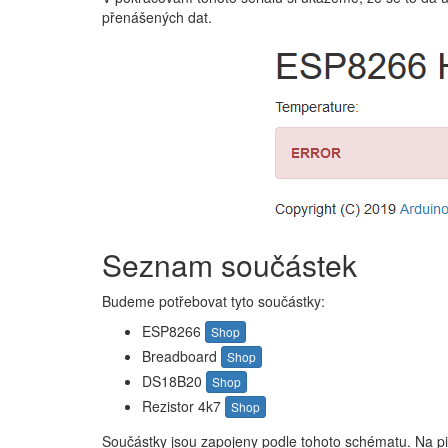
přenášených dat.
Seznam součástek
Budeme potřebovat tyto součástky:
ESP8266
Shop
Breadboard
Shop
DS18B20
Shop
Rezistor 4k7
Shop
Součástky jsou zapojeny podle tohoto schématu. Na pin