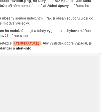
 soubor
favicon.png
, na který je odkaz ve zdrojovém kódu
rotože při něm nemusíme dělat žádné úpravy, můžeme ho
uložený soubor index.html. Pak si obsah souboru uloží do
e mít dva výsledky.
ram ho nedokáže najít a tehdy vygeneruje chybové hlášení.
tový řetězec s teplotou.
 řetězce
. Aby výsledek dobře vypadal, je
{TEMPERATURE}
-danger
a
alert-info
.