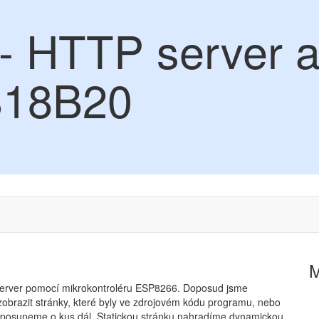
 HTTP server a
S18B20
P server pomocí mikrokontroléru ESP8266. Doposud jsme
 zobrazit stránky, které byly ve zdrojovém kódu programu, nebo
 posuneme o kus dál. Statickou stránku nahradíme dynamickou