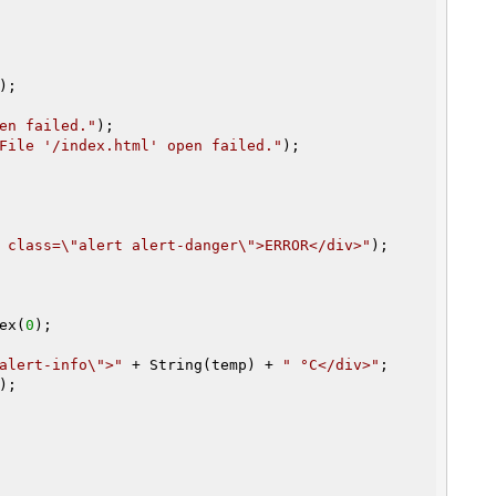
);

en failed."
);

File '/index.html' open failed."
);

 class=\"alert alert-danger\">ERROR</div>"
);

ex(
0
);

alert-info\">"
 + String(temp) + 
" °C</div>"
;

);
