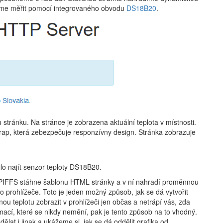
deme měřit pomocí integrovaného obvodu
DS18B20
.
stránku. Na stránce je zobrazena aktuální teplota v místnosti.
rap, která zebezpečuje responzívny design. Stránka zobrazuje
lo najít senzor teploty DS18B20.
SPIFFS stáhne šablonu HTML stránky a v ní nahradí proměnnou
 prohlížeče. Toto je jeden možný způsob, jak se dá vytvořit
ou teplotu zobrazit v prohlížeči jen občas a netrápí vás, zda
mací, které se nikdy nemění, pak je tento způsob na to vhodný.
ělat i jinak a ukážeme si, jak se dá oddělit grafika od