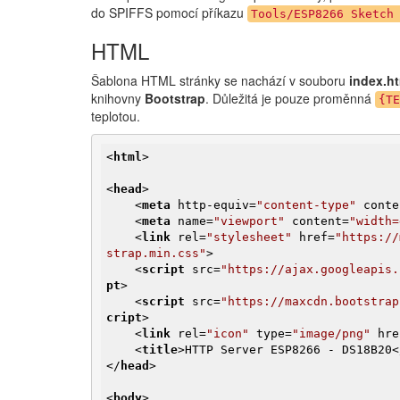
do SPIFFS pomocí příkazu
Tools/ESP8266 Sketch
HTML
Šablona HTML stránky se nachází v souboru
index.h
knihovny
Bootstrap
. Důležitá je pouze proměnná
{TE
teplotou.
<
html
>
<
head
>
<
meta
http-equiv
=
"content-type"
conte
<
meta
name
=
"viewport"
content
=
"width=
<
link
rel
=
"stylesheet"
href
=
"https://
strap.min.css"
>
<
script
src
=
"https://ajax.googleapis.
pt
>
<
script
src
=
"https://maxcdn.bootstrap
cript
>
<
link
rel
=
"icon"
type
=
"image/png"
hre
<
title
>
HTTP Server ESP8266 - DS18B20
<
</
head
>
<
body
>