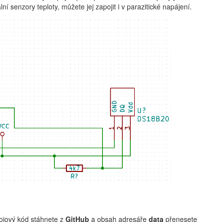
 senzory teploty, můžete jej zapojit i v parazitické napájení.
rojový kód stáhnete z
GitHub
a obsah adresáře
data
přenesete