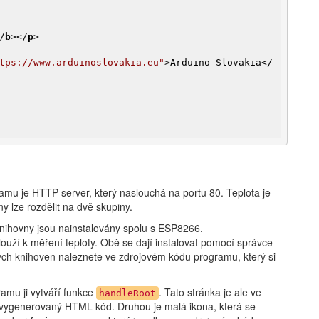
/
b
>
</
p
>
tps://www.arduinoslovakia.eu"
>
Arduino Slovakia
</
mu je HTTP server, který naslouchá na portu 80. Teplota je
 lze rozdělit na dvě skupiny.
knihovny jsou nainstalovány spolu s ESP8266.
louží k měření teploty. Obě se dají instalovat pomocí správce
vých knihoven naleznete ve zdrojovém kódu programu, který si
amu ji vytváří funkce
. Tato stránka je ale ve
handleRoot
 vygenerovaný HTML kód. Druhou je malá ikona, která se