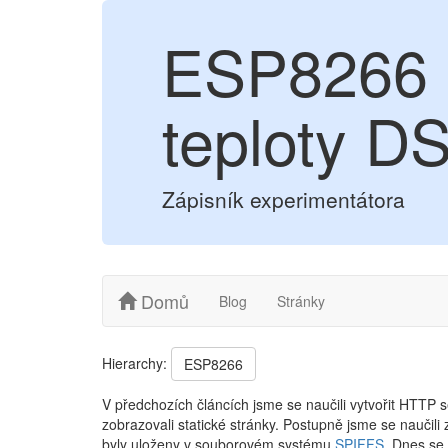
ESP8266 -
teploty D
Zápisník experimentátora
Domů
Blog
Stránky
Hierarchy:
ESP8266
V předchozích článcích jsme se naučili vytvořit HTT
zobrazovali statické stránky. Postupně jsme se naučili
byly uloženy v souborovém systému
SPIFFS
. Dnes se