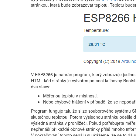
stránkou, která bude zobrazovat teplotu. Teplotu bu
V ESP8266 je nahrán program, který zobrazuje jedinou 
HTML kód stránky je vytvořen pomocí knihovny Bootst
dva stavy:
Měřenou teplotu v místnosti.
Nebo chybové hlášení v případě, že se nepodaři
Program funguje tak, že si ze souborového systému 
skutečnou teplotou. Potom výslednou stránku odešle do
výsledná stránka v prohlížeči. Pokud potřebujete měřen
nepřenáší při každé obnově stránky příliš mnoho infor
V pokračování tohoto seriálu si ukážeme, že se to dá ud