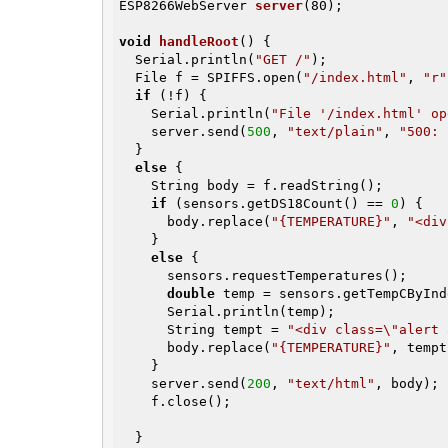
ESP8266WebServer 
server
(80)
;

void
handleRoot
()
{

  Serial.println(
"GET /"
);

  File f = SPIFFS.open(
"/index.html"
, 
"r"
if
 (!f) {

    Serial.println(
"File '/index.html' op
    server.send(
500
, 
"text/plain"
, 
"500: 
  }

else
 {

    String body = f.readString();

if
 (sensors.getDS18Count() == 
0
) {

      body.replace(
"{TEMPERATURE}"
, 
"<div
    }

else
 {

      sensors.requestTemperatures();

double
 temp = sensors.getTempCByInd
      Serial.println(temp);

      String tempt = 
"<div class=\"alert 
      body.replace(
"{TEMPERATURE}"
, tempt
    }

    server.send(
200
, 
"text/html"
, body);

    f.close();

  }
