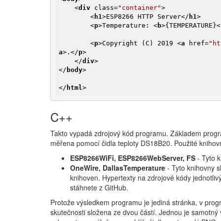
<
div
class
=
"container"
>
<
h1
>
ESP8266 HTTP Server
</
h1
>
<
p
>
Temperature: 
<
b
>
{TEMPERATURE}
<
<
p
>
Copyright (C) 2019 
<
a
href
=
"ht
a
>
.
</
p
>
</
div
>
</
body
>
</
html
>
C++
Takto vypadá zdrojový kód programu. Základem progra
měřena pomocí čidla teploty DS18B20. Použité knihovny
ESP8266WiFi, ESP8266WebServer, FS
- Tyto 
OneWire, DallasTemperature
- Tyto knihovny s
knihoven. Hypertexty na zdrojové kódy jednotli
stáhnete z GitHub.
Protože výsledkem programu je jediná stránka, v progr
skutečnosti složena ze dvou částí. Jednou je samotný