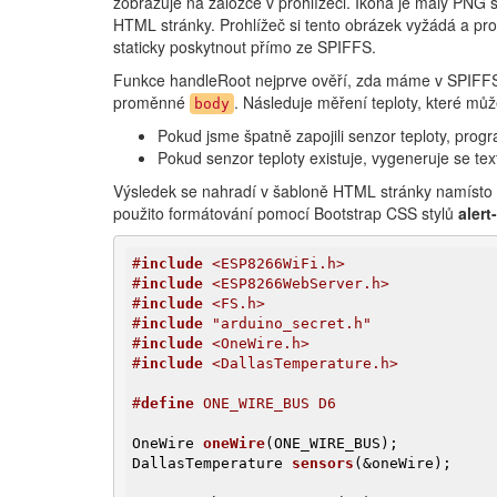
zobrazuje na záložce v prohlížeči. Ikona je malý PNG
HTML stránky. Prohlížeč si tento obrázek vyžádá a p
staticky poskytnout přímo ze SPIFFS.
Funkce handleRoot nejprve ověří, zda máme v SPIFFS 
proměnné
. Následuje měření teploty, které můž
body
Pokud jsme špatně zapojili senzor teploty, prog
Pokud senzor teploty existuje, vygeneruje se tex
Výsledek se nahradí v šabloně HTML stránky namísto
použito formátování pomocí Bootstrap CSS stylů
alert
#
include
 <ESP8266WiFi.h>
#
include
 <ESP8266WebServer.h>
#
include
 <FS.h>
#
include
 "arduino_secret.h"
#
include
 <OneWire.h>
#
include
 <DallasTemperature.h>
#
define
 ONE_WIRE_BUS D6
OneWire 
oneWire
(ONE_WIRE_BUS)
DallasTemperature 
sensors
(&oneWire)
;
