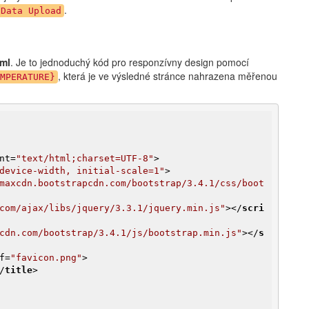
.
 Data Upload
tml
. Je to jednoduchý kód pro responzívny design pomocí
, která je ve výsledné stránce nahrazena měřenou
MPERATURE}
nt
=
"text/html;charset=UTF-8"
>
device-width, initial-scale=1"
>
maxcdn.bootstrapcdn.com/bootstrap/3.4.1/css/boot
com/ajax/libs/jquery/3.3.1/jquery.min.js"
>
</
scri
cdn.com/bootstrap/3.4.1/js/bootstrap.min.js"
>
</
s
f
=
"favicon.png"
>
/
title
>