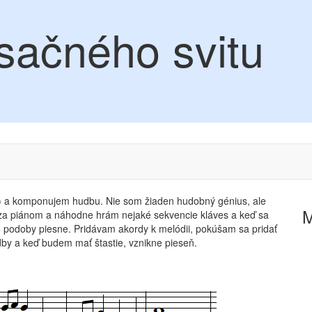
sačného svitu
 a komponujem hudbu. Nie som žiaden hudobný génius, ale
za piánom a náhodne hrám nejaké sekvencie kláves a keď sa
 podoby piesne. Pridávam akordy k melódii, pokúšam sa pridať
dby a keď budem mať štastie, vznikne pieseň.