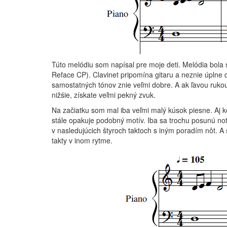
Túto melódiu som napísal pre moje deti. Melódia bol
Reface CP). Clavinet pripomína gitaru a neznie úplne
samostatných tónov znie veľmi dobre. A ak ľavou rukou
nižśie, získate veľmi pekný zvuk.
Na začiatku som mal iba veľmi malý kúsok piesne. Aj 
stále opakuje podobný motív. Iba sa trochu posunú not
v nasledujúcich štyroch taktoch s iným poradím nôt. A s
takty v inom rytme.