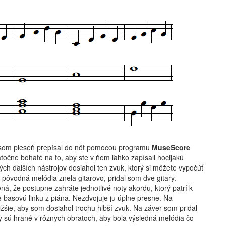
m som pieseň prepísal do nôt pomocou programu
MuseScore
točne bohaté na to, aby ste v ňom ľahko zapísali hocijakú
ch ďalších nástrojov dosiahol ten zvuk, ktorý si môžete vypočúť
 pôvodná melódia znela gitarovo, pridal som dve gitary.
á, že postupne zahráte jednotlivé noty akordu, ktorý patrí k
e basovú linku z piána. Nezdvojuje ju úplne presne. Na
žśie, aby som dosiahol trochu hlbší zvuk. Na záver som pridal
rdy sú hrané v rôznych obratoch, aby bola výsledná melódia čo