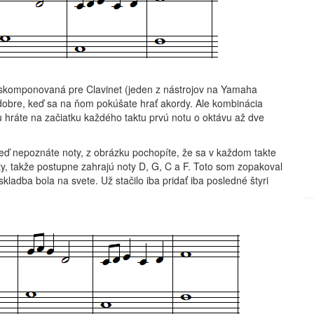
a skomponovaná pre Clavinet (jeden z nástrojov na Yamaha
 dobre, keď sa na ňom pokúšate hrať akordy. Ale kombinácia
 hráte na začiatku každého taktu prvú notu o oktávu až dve
keď nepoznáte noty, z obrázku pochopíte, že sa v každom takte
y, takže postupne zahrajú noty D, G, C a F. Toto som zopakoval
kladba bola na svete. Už stačilo iba pridať iba posledné štyri