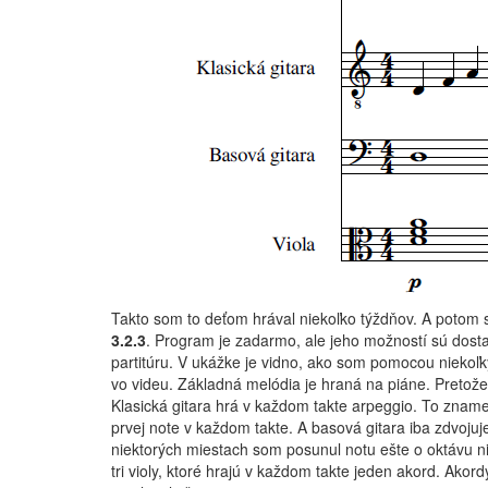
Takto som to deťom hrával niekoľko týždňov. A poto
3.2.3
. Program je zadarmo, ale jeho možností sú dosta
partitúru. V ukážke je vidno, ako som pomocou niekoľký
vo videu. Základná melódia je hraná na piáne. Pretože
Klasická gitara hrá v každom takte arpeggio. To znamen
prvej note v každom takte. A basová gitara iba zdvojuj
niektorých miestach som posunul notu ešte o oktávu ni
tri violy, ktoré hrajú v každom takte jeden akord. Ako