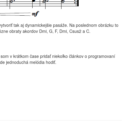
vytvoriť tak aj dynamickejšie pasáže. Na poslednom obrázku to
 rôzne obraty akordov Dmi, G, F, Dmi, Csus2 a C.
y som v krátkom čase pridať niekoľko článkov o programovaní
de jednoduchá melódia hodiť.