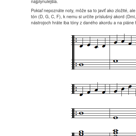
najplynulejšia.
Pokiaľ nepoznáte noty, môže sa to javiť ako zložité, ale 
tón (D, G, C, F), k nemu si určíte príslušný akord (Dmi
nástrojoch hráte iba tóny z daného akordu a na piáne h