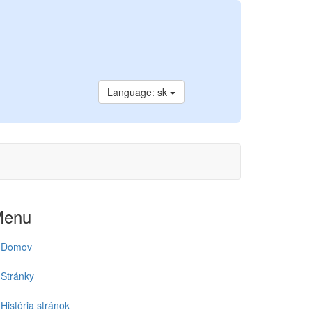
Language: sk
Menu
Domov
Stránky
História stránok