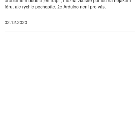
problémem budete jen trápit, možná zkusíte pomoc na nějakém
fóru, ale rychle pochopíte, že Arduino není pro vás.
02.12.2020