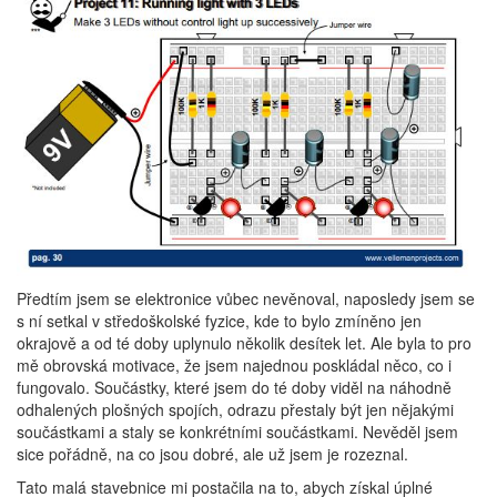
Předtím jsem se elektronice vůbec nevěnoval, naposledy jsem se
s ní setkal v středoškolské fyzice, kde to bylo zmíněno jen
okrajově a od té doby uplynulo několik desítek let. Ale byla to pro
mě obrovská motivace, že jsem najednou poskládal něco, co i
fungovalo. Součástky, které jsem do té doby viděl na náhodně
odhalených plošných spojích, odrazu přestaly být jen nějakými
součástkami a staly se konkrétními součástkami. Nevěděl jsem
sice pořádně, na co jsou dobré, ale už jsem je rozeznal.
Tato malá stavebnice mi postačila na to, abych získal úplné