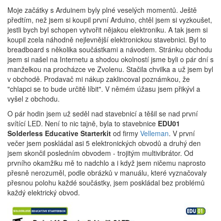
Moje začátky s Arduinem byly plné veselých momentů. Ještě
předtím, než jsem si koupil první Arduino, chtěl jsem si vyzkoušet,
jestli bych byl schopen vytvořit nějakou elektroniku. A tak jsem si
koupil zcela náhodně nejlevnější elektronickou stavebnici. Byl to
breadboard s několika součástkami a návodem. Stránku obchodu
jsem si našel na Internetu a shodou okolností jsme byli o pár dní s
manželkou na procházce ve Zvolenu. Stačila chvilka a už jsem byl
v obchodě. Prodavač mi nákup zaklincoval poznámkou, že
"chlapci se to bude určitě líbit". V němém úžasu jsem přikývl a
vyšel z obchodu.
O pár hodin jsem už seděl nad stavebnicí a těšil se nad první
svítící LED. Není to nic tajně, byla to stavebnice
EDU01
Solderless Educative Starterkit
od firmy
Velleman
. V první
večer jsem poskládal asi 5 elektronických obvodů a druhý den
jsem skončil posledním obvodem - trojitým multivibrátor. Od
prvního okamžiku mě to nadchlo a i když jsem ničemu naprosto
přesně nerozuměl, podle obrázků v manuálu, které vyznačovaly
přesnou polohu každé součástky, jsem poskládal bez problémů
každý elektrický obvod.