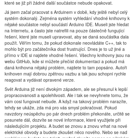
které se již při žádné další součástce nebude opakovat.
Já jsem začal pracovat s Arduinem v době, kdy ještě nebyl celý
systém dokonalý. Zejména systém vyhledání vhodné knihovny k
nějaké součástce nebyl součástí Arduino IDE. Museli jste hledat
na Internetu, a často jste natrefili na pouze částečně fungující
řešení, které jste museli upravovat, aby se daná součástka dala
použít. Věřím tomu, že pokud dokonale neovládáte C++, tak to
mohlo být pro začátečníka dost frustrující. Dnes je to už jiné a
přímo v IDE si najdete vhodné řešení. Všechny knihovny jsou na
webu GitHub, kde si můžete přečíst dokumentaci a pokud má
daná knihovna nějaký problém, najdete to tam popsáno. Autoři
knihoven mají dobrou zpětnou vazbu a tak jsou schopni rychle
reagovat a vydávat opravené verze.
Svět Arduina již není divokým západem, ale se přesunul k lepší
propracovanosti a spolehlivosti. Ale i tak se nevyhnete tomu, že
vám cosi fungovat nebude. A když na takový problém narazíte,
tehdy se ukáže, zda má pro vás smysl pokračovat. Pokud
navzdory neúspěchu po pár dnech problém překonáte, určitě se
posunete dál, dozvíte se nové informace, které využijete při
následujícím projektu. A budet se znovu a znovu vrhat na nové
elektrické obvody a budete zkoušet něco nového. Nebo se nad