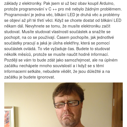
základy z elektroniky. Pak jsem si už bez obav koupil Arduino,
protože programování v C ++ pro mě nebylo žádným problémem.
Programování je jedna věc, blikání LED je druhá věc a problémy
se objeví až při té třetí věci. Když se chcete dostat od blikání LED
někam dál. Nevyhnete se tomu, že musíte elektroniku začít
studovat. Musíte studovat vlastnosti součástek a snažíte se
pochopit, na co se používají. Časem pochopíte, jak jednotlivé
součástky pracují a jaká je úloha elektřiny, která se pomocí
součástek ovládá. To vše vyžaduje čas. Budete to studovat
několik měsíců, protože se musíte naučit hodně informací.
Později se vám to bude zdát jako samozřejmost, ale na úplném
začátku nechápete mnoho souvislostí a i když se s těmi
informacemi setkáte, nebudete vědět, že jsou důležité a na
začátku je budete ignorovat.