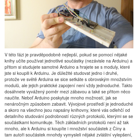
V této fázi je pravděpodobně nejlepší, pokud se pomocí nějaké
knihy učíte používat jednotlivé součástky (nezávisle na Arduinu) a
přitom si studujete samotné Arduino a hrajete se s moduly, které
jste si koupili k Arduinu. Je důležité studovat jedno i druhé,
protože ve světě Arduina se sice setkáte s obrovským množstvím
modulů, ale jejich praktické zapojení není vždy jednoduché. Takto
dosáhnete vyvážený poměr mezi zábavou a také se přitom něco
naučíte. Neboť Arduino poskytuje mnoho možností, jak se
nenáročným způsobem zabavit. Vývojové prostředí je jednoduché
a skoro na všechno jsou napsány knihovny, které vás odlehčí od
detailního studování podrobností různých protokolů, kterými se se
součástkami komunikuje. Těch základních protokolů není až tak
mnoho, ale k Arduinu si koupíte i množství součástek z Číny a
tam autoři součástek mnohdy vymysleli nějaké zvláštní vylepšení,