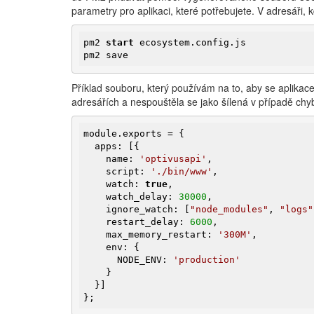
parametry pro aplikaci, které potřebujete. V adresáři, 
pm2 
start
 ecosystem.config.js

Příklad souboru, který používám na to, aby se aplikac
adresářích a nespouštěla se jako šílená v případě chyb
module.exports = {

  apps: [{

    name: 
'optivusapi'
,

    script: 
'./bin/www'
,

    watch: 
true
,

    watch_delay: 
30000
,

    ignore_watch: [
"node_modules"
, 
"logs"
    restart_delay: 
6000
,

    max_memory_restart: 
'300M'
,

    env: {

      NODE_ENV: 
'production'
    }

  }]

};