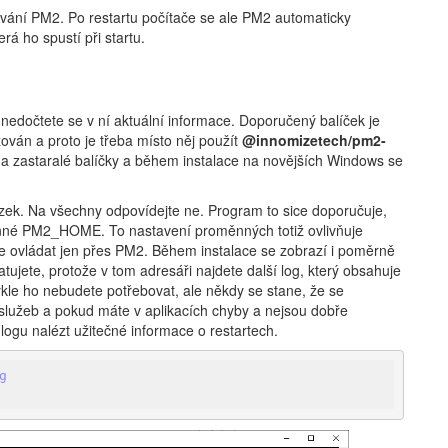
ívání PM2. Po restartu počítače se ale PM2 automaticky
rá ho spustí při startu.
 nedočtete se v ní aktuální informace. Doporučený balíček je
ován a proto je třeba místo něj použít
@innomizetech/pm2-
na zastaralé balíčky a během instalace na novějších Windows se
ázek. Na všechny odpovídejte ne. Program to sice doporučuje,
nné PM2_HOME. To nastavení proměnných totiž ovlivňuje
ce ovládat jen přes PM2. Během instalace se zobrazí i poměrně
tujete, protože v tom adresáři najdete další log, který obsahuje
kle ho nebudete potřebovat, ale někdy se stane, že se
t služeb a pokud máte v aplikacích chyby a nejsou dobře
logu nalézt užitečné informace o restartech.
g