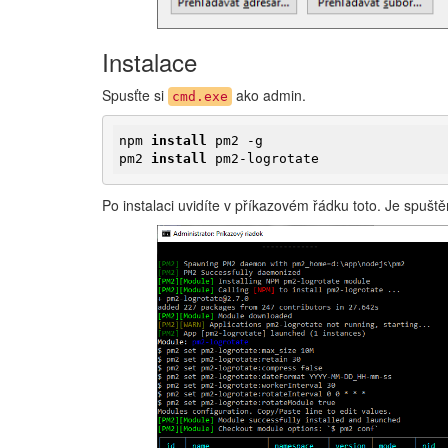
Instalace
Spusťte si
ako admin.
cmd.exe
npm 
install
 pm2 -g

pm2 
install
 pm2-logrotate
Po instalaci uvidíte v příkazovém řádku toto. Je spuš