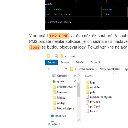
V adresáři
vzniklo několik souborů. V sou
PM2_HOME
PM2 přidáte nějaké aplikace, jejich seznam i s nasta
se budou objevovat logy. Pokud vznikne nějaký p
logs