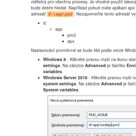
viditelný pro všechny procesy. Je vhodné použít takový
bude dobře hledat. Například pokud máte aplikaci apx
adresář
. Nezapomeňte tento adresář vyt
d:\app\pm2
d:
app
pm2
apx
Nastavování proměnné se bude lišit podle verze Windo
Windows 8
- Klikněte pravou myší na ikonu sta
settings
. Na záložce
Advanced
je tlačítko
Envi
variables
.
Windows Server 2016
- Klikněte pravou myší n
system settings
. Na záložce
Advanced
je tlač
System variables
.