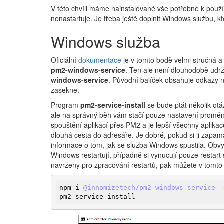
V této chvíli máme nainstalované vše potřebné k použ
nenastartuje. Je třeba ještě doplnit Windows službu, kte
Windows služba
Oficiální
dokumentace
je v tomto bodě velmi stručná a
pm2-windows-service
. Ten ale není dlouhodobě udrž
windows-service
. Původní balíček obsahuje odkazy 
zasekne.
Program
pm2-service-install
se bude ptát několik ot
ale na správný běh vám stačí pouze nastavení promě
spouštění aplikací přes PM2 a je lepší všechny aplika
dlouhá cesta do adresáře. Je dobré, pokud si ji zapama
informace o tom, jak se služba Windows spustila. Obvy
Windows restartují, případně si vynucují pouze restar
navrženy pro zpracování restartů, pak můžete v tomto 
npm i 
@innomizetech/pm2-windows-service -
pm2-service-install