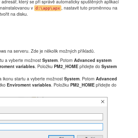
 adresář, který se při správě automaticky spuštěných aplikací
 nainstalovanou v
, nastavit tuto proměnnou na
d:\app\apx
vořit na disku.
ws na serveru. Zde je několik možných příkladů.
rtu a vyberte možnost
System
. Potom
Advanced system
roment variables
. Položku
PM2_HOME
přidejte do
System
a ikonu startu a vyberte možnost
System
. Potom
Advanced
ítko
Enviroment variables
. Položku
PM2_HOME
přidejte do