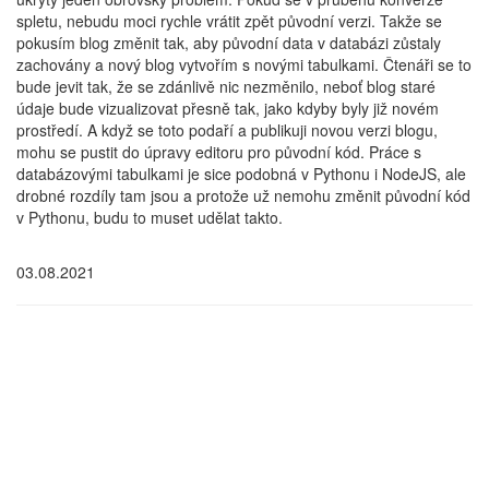
spletu, nebudu moci rychle vrátit zpět původní verzi. Takže se
pokusím blog změnit tak, aby původní data v databázi zůstaly
zachovány a nový blog vytvořím s novými tabulkami. Čtenáři se to
bude jevit tak, že se zdánlivě nic nezměnilo, neboť blog staré
údaje bude vizualizovat přesně tak, jako kdyby byly již novém
prostředí. A když se toto podaří a publikuji novou verzi blogu,
mohu se pustit do úpravy editoru pro původní kód. Práce s
databázovými tabulkami je sice podobná v Pythonu i NodeJS, ale
drobné rozdíly tam jsou a protože už nemohu změnit původní kód
v Pythonu, budu to muset udělat takto.
03.08.2021