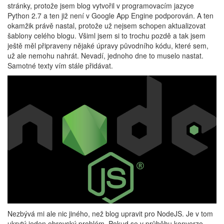
stránky, protože jsem blog vytvořil v programovacím jazyce
Python 2.7 a ten již není v Google App Engine podporován. A ten
okamžik právě nastal, protože už nejsem schopen aktualizovat
šablony celého blogu. Všiml jsem si to trochu pozdě a tak jsem
ještě měl připraveny nějaké úpravy původního kódu, které sem,
už ale nemohu nahrát. Nevadí, jednoho dne to muselo nastat.
Samotné texty vím stále přidávat.
Nezbývá mi ale nic jiného, než blog upravit pro NodeJS. Je v tom
ukrytý jeden obrovský problém. Pokud se v průběhu konverze