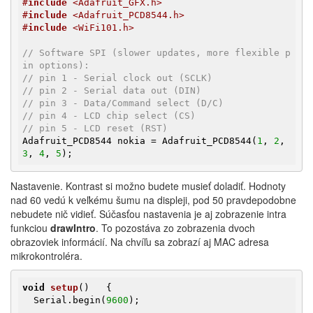
#
include
 <Adafruit_GFX.h>
#
include
 <Adafruit_PCD8544.h>
#
include
 <WiFi101.h>
// Software SPI (slower updates, more flexible p
in options):
// pin 1 - Serial clock out (SCLK)
// pin 2 - Serial data out (DIN)
// pin 3 - Data/Command select (D/C)
// pin 4 - LCD chip select (CS)
// pin 5 - LCD reset (RST)
Adafruit_PCD8544 nokia = Adafruit_PCD8544(
1
, 
2
, 
3
, 
4
, 
5
);
Nastavenie. Kontrast si možno budete musieť doladiť. Hodnoty
nad 60 vedú k veľkému šumu na displeji, pod 50 pravdepodobne
nebudete nič vidieť. Súčasťou nastavenia je aj zobrazenie intra
funkciou
drawIntro
. To pozostáva zo zobrazenia dvoch
obrazoviek informácií. Na chvíľu sa zobrazí aj MAC adresa
mikrokontroléra.
void
setup
()
{

  Serial.begin(
9600
);
