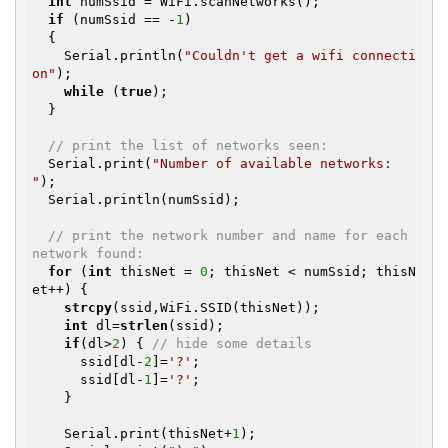
int
 numSsid = WiFi.scanNetworks();

if
 (numSsid == -
1
)

  {

    Serial.println(
"Couldn't get a wifi connecti
on"
);

while
 (
true
);

  }

// print the list of networks seen:
  Serial.print(
"Number of available networks: 
"
);

  Serial.println(numSsid);

// print the network number and name for each 
network found:
for
 (
int
 thisNet = 
0
; thisNet < numSsid; thisN
et++) {

strcpy
(ssid,WiFi.SSID(thisNet));

int
 dl=
strlen
(ssid);

if
(dl>
2
) { 
// hide some details
      ssid[dl-
2
]=
'?'
;

      ssid[dl-
1
]=
'?'
;

    }

    Serial.print(thisNet+
1
);
