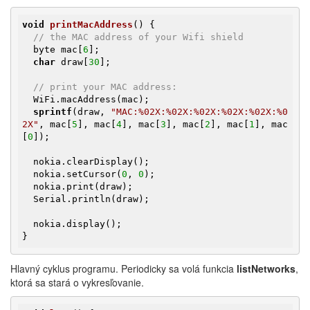
void
printMacAddress
()
{

// the MAC address of your Wifi shield
  byte mac[
6
];

char
 draw[
30
];

// print your MAC address:
  WiFi.macAddress(mac);

sprintf
(draw, 
"MAC:%02X:%02X:%02X:%02X:%02X:%0
2X"
, mac[
5
], mac[
4
], mac[
3
], mac[
2
], mac[
1
], mac
[
0
]);

  nokia.clearDisplay();

  nokia.setCursor(
0
, 
0
);

  nokia.print(draw);

  Serial.println(draw);

  nokia.display();

}
Hlavný cyklus programu. Periodicky sa volá funkcia
listNetworks
,
ktorá sa stará o vykresľovanie.