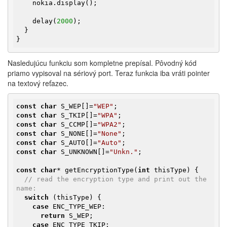
    nokia.display();

    delay(
2000
);

  }

}
Nasledujúcu funkciu som kompletne prepísal. Pôvodný kód
priamo vypisoval na sériový port. Teraz funkcia iba vráti pointer
na textový reťazec.
const
char
 S_WEP[]=
"WEP"
const
char
 S_TKIP[]=
"WPA"
const
char
 S_CCMP[]=
"WPA2"
const
char
 S_NONE[]=
"None"
const
char
 S_AUTO[]=
"Auto"
const
char
 S_UNKNOWN[]=
"Unkn."
;

const
char
* getEncryptionType(
int
 thisType) {

// read the encryption type and print out the 
name:
switch
 (thisType) {

case
 ENC_TYPE_WEP:

return
 S_WEP;

case
 ENC_TYPE_TKIP:
