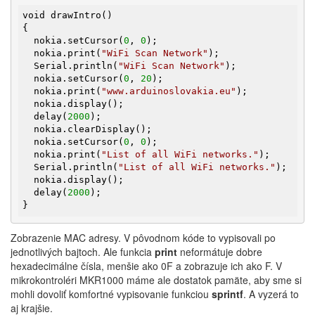
void drawIntro()

{

  nokia.setCursor(
0
, 
0
);

  nokia.print(
"WiFi Scan Network"
);

  Serial.println(
"WiFi Scan Network"
);

  nokia.setCursor(
0
, 
20
);

  nokia.print(
"www.arduinoslovakia.eu"
);

  nokia.display();

  delay(
2000
);

  nokia.clearDisplay();

  nokia.setCursor(
0
, 
0
);

  nokia.print(
"List of all WiFi networks."
);

  Serial.println(
"List of all WiFi networks."
);

  nokia.display();

  delay(
2000
);

}
Zobrazenie MAC adresy. V pôvodnom kóde to vypisovali po
jednotlivých bajtoch. Ale funkcia
print
neformátuje dobre
hexadecimálne čísla, menšie ako 0F a zobrazuje ich ako F. V
mikrokontroléri MKR1000 máme ale dostatok pamäte, aby sme si
mohli dovoliť komfortné vypisovanie funkciou
sprintf
. A vyzerá to
aj krajšie.