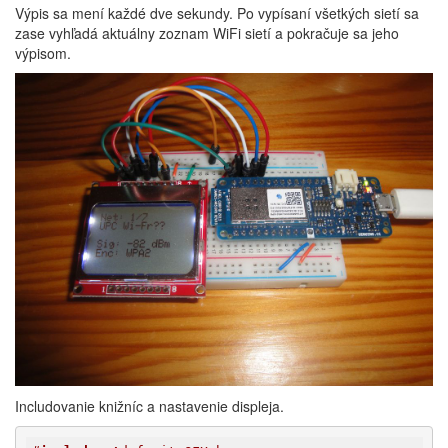
Výpis sa mení každé dve sekundy. Po vypísaní všetkých sietí sa
zase vyhľadá aktuálny zoznam WiFi sietí a pokračuje sa jeho
výpisom.
Includovanie knižníc a nastavenie displeja.