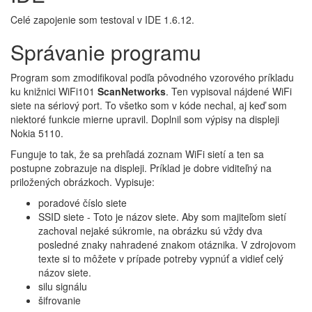
Celé zapojenie som testoval v IDE 1.6.12.
Správanie programu
Program som zmodifikoval podľa pôvodného vzorového príkladu
ku knižnici WiFi101
ScanNetworks
. Ten vypisoval nájdené WiFi
siete na sériový port. To všetko som v kóde nechal, aj keď som
niektoré funkcie mierne upravil. Doplnil som výpisy na displeji
Nokia 5110.
Funguje to tak, že sa prehľadá zoznam WiFi sietí a ten sa
postupne zobrazuje na displeji. Príklad je dobre viditeľný na
priložených obrázkoch. Vypisuje:
poradové číslo siete
SSID siete - Toto je názov siete. Aby som majiteľom sietí
zachoval nejaké súkromie, na obrázku sú vždy dva
posledné znaky nahradené znakom otáznika. V zdrojovom
texte si to môžete v prípade potreby vypnúť a vidieť celý
názov siete.
silu signálu
šifrovanie