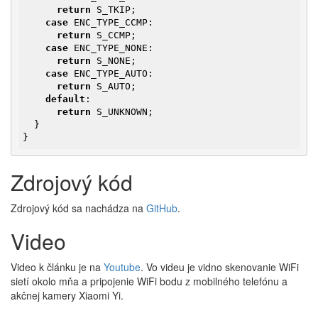
return
 S_TKIP;

case
 ENC_TYPE_CCMP:

return
 S_CCMP;

case
 ENC_TYPE_NONE:

return
 S_NONE;

case
 ENC_TYPE_AUTO:

return
 S_AUTO;

default
:

return
 S_UNKNOWN;

  }

}
Zdrojový kód
Zdrojový kód sa nachádza na
GitHub
.
Video
Video k článku je na
Youtube
. Vo videu je vidno skenovanie WiFi
sietí okolo mňa a pripojenie WiFi bodu z mobilného telefónu a
akčnej kamery Xiaomi Yi.