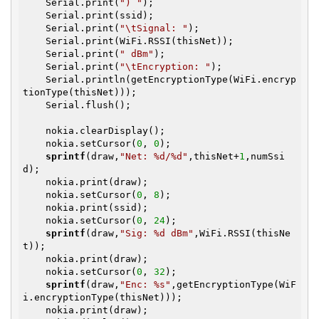
    Serial.print(
") "
);

    Serial.print(ssid);

    Serial.print(
"\tSignal: "
);

    Serial.print(WiFi.RSSI(thisNet));

    Serial.print(
" dBm"
);

    Serial.print(
"\tEncryption: "
);

    Serial.println(getEncryptionType(WiFi.encryp
tionType(thisNet)));

    Serial.flush();

    nokia.clearDisplay();

    nokia.setCursor(
0
, 
0
);

sprintf
(draw,
"Net: %d/%d"
,thisNet+
1
,numSsi
d);

    nokia.print(draw);

    nokia.setCursor(
0
, 
8
);

    nokia.print(ssid);

    nokia.setCursor(
0
, 
24
);

sprintf
(draw,
"Sig: %d dBm"
,WiFi.RSSI(thisNe
t));

    nokia.print(draw);

    nokia.setCursor(
0
, 
32
);

sprintf
(draw,
"Enc: %s"
,getEncryptionType(WiF
i.encryptionType(thisNet)));

    nokia.print(draw);
