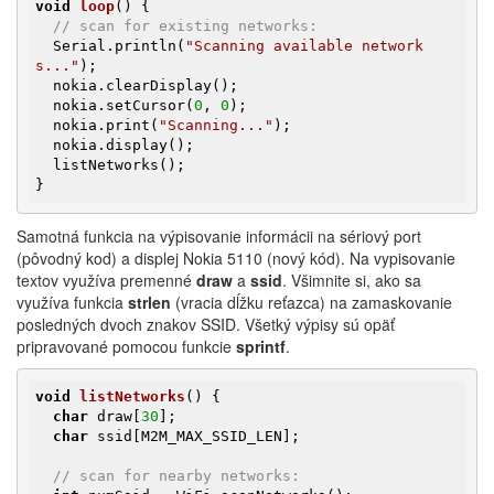
void
loop
()
{

// scan for existing networks:
  Serial.println(
"Scanning available network
s..."
);

  nokia.clearDisplay();

  nokia.setCursor(
0
, 
0
);

  nokia.print(
"Scanning..."
);

  nokia.display();

  listNetworks();

}
Samotná funkcia na výpisovanie informácii na sériový port
(pôvodný kod) a displej Nokia 5110 (nový kód). Na vypisovanie
textov využíva premenné
draw
a
ssid
. Všimnite si, ako sa
využíva funkcia
strlen
(vracia dĺžku reťazca) na zamaskovanie
posledných dvoch znakov SSID. Všetký výpisy sú opäť
pripravované pomocou funkcie
sprintf
.
void
listNetworks
()
{

char
 draw[
30
];

char
 ssid[M2M_MAX_SSID_LEN];

// scan for nearby networks: