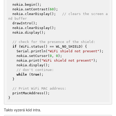
  nokia.begin();

  nokia.setContrast(
60
);

  nokia.clearDisplay();   
// clears the screen a
nd buffer
  drawIntro();

  nokia.clearDisplay();

  nokia.display();

// check for the presence of the shield:
if
 (WiFi.status() == WL_NO_SHIELD) {

    Serial.println(
"WiFi shield not present"
);

    nokia.setCursor(
0
, 
0
);

    nokia.print(
"WiFi shield not present"
);

    nokia.display();

// don't continue:
while
 (
true
);

  }

// Print WiFi MAC address:
  printMacAddress();

}
Takto vyzerá kód intra.