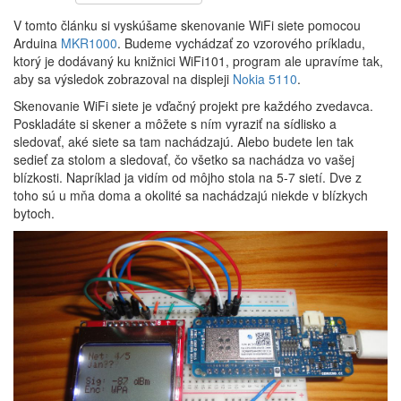
V tomto článku si vyskúšame skenovanie WiFi siete pomocou
Arduina
MKR1000
. Budeme vychádzať zo vzorového príkladu,
ktorý je dodávaný ku knižnici WiFi101, program ale upravíme tak,
aby sa výsledok zobrazoval na displeji
Nokia 5110
.
Skenovanie WiFi siete je vďačný projekt pre každého zvedavca.
Poskladáte si skener a môžete s ním vyraziť na sídlisko a
sledovať, aké siete sa tam nachádzajú. Alebo budete len tak
sedieť za stolom a sledovať, čo všetko sa nachádza vo vašej
blízkosti. Napríklad ja vidím od môjho stola na 5-7 sietí. Dve z
toho sú u mňa doma a okolité sa nachádzajú niekde v blízkych
bytoch.