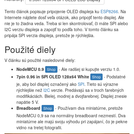
Tento článok popisuje pripojenie OLED displeja ku
ESP8266
. Na
Internete nájdete dosť veľa otázok, ako pripojiť tento displej. Ale
nie je to žiadna veda. Treba si len skontrolovať, či máte SPI alebo
I2C verziu displeja a zapojiť to podľa toho. V tomto článku sa
pripája SPI verzia displeja, pretože je rýchlejšia.
Použité diely
V článku sú použité nasledovné diely:
NodeMCU 0.9
- Ale radšej si kupujte verziu 1.0.
Shop
7pin 0.96 in SPI OLED 128x64 White
- Podstatné
Shop
je, aby bol displej označený ako
SPI
. Tieto sú výrazne
rýchlejšie než
I2C
verzie. Predávajú sa v troch farebných
modifikáciách. Bielej, modrej a dvojfarebnej. Displej znesie
napätie 5 V.
Breadboard
- Používam dva miniatúrne, pretože
Shop
NodeMCU 0,9 sa na normálny breadboard nezmestí. Dva
miniatúrne ale majú svoju výhodu pri zapájaní, čo je pekne
vidno na tretej fotografii.