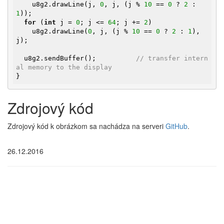
    u8g2.drawLine(j, 
0
, j, (j % 
10
 == 
0
 ? 
2
 : 
1
));

for
 (
int
 j = 
0
; j <= 
64
; j += 
2
)

    u8g2.drawLine(
0
, j, (j % 
10
 == 
0
 ? 
2
 : 
1
), 
j);

  u8g2.sendBuffer();          
// transfer intern
al memory to the display
}
Zdrojový kód
Zdrojový kód k obrázkom sa nachádza na serveri
GitHub
.
26.12.2016