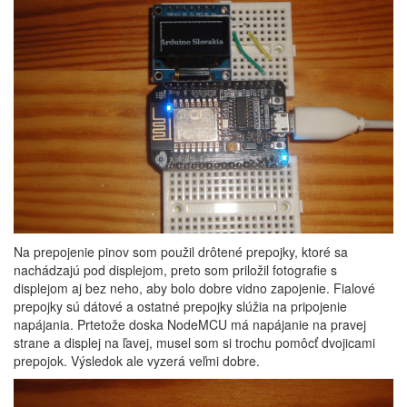
Na prepojenie pinov som použil drôtené prepojky, ktoré sa
nachádzajú pod displejom, preto som priložil fotografie s
displejom aj bez neho, aby bolo dobre vidno zapojenie. Fialové
prepojky sú dátové a ostatné prepojky slúžia na pripojenie
napájania. Prtetože doska NodeMCU má napájanie na pravej
strane a displej na ľavej, musel som si trochu pomôcť dvojicami
prepojok. Výsledok ale vyzerá veľmi dobre.