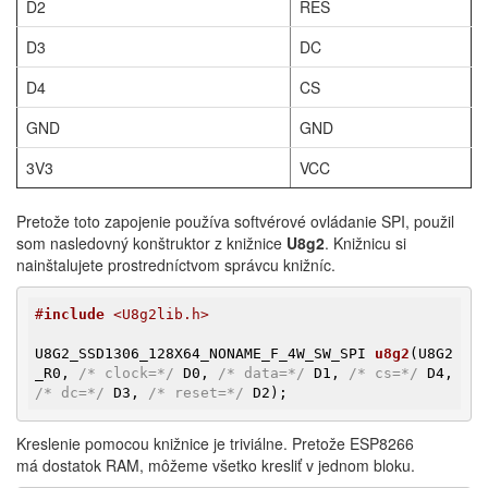
D2
RES
D3
DC
D4
CS
GND
GND
3V3
VCC
Pretože toto zapojenie používa softvérové ovládanie SPI, použil
som nasledovný konštruktor z knižnice
U8g2
. Knižnicu si
nainštalujete prostredníctvom správcu knižníc.
#
include
 <U8g2lib.h>
U8G2_SSD1306_128X64_NONAME_F_4W_SW_SPI 
u8g2
(U8G2
_R0, 
/* clock=*/
 D0, 
/* data=*/
 D1, 
/* cs=*/
 D4, 
/* dc=*/
 D3, 
/* reset=*/
 D2)
;
Kreslenie pomocou knižnice je triviálne. Pretože ESP8266
má dostatok RAM, môžeme všetko kresliť v jednom bloku.