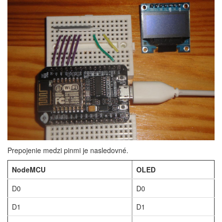
Prepojenie medzi pinmi je nasledovné.
NodeMCU
OLED
D0
D0
D1
D1