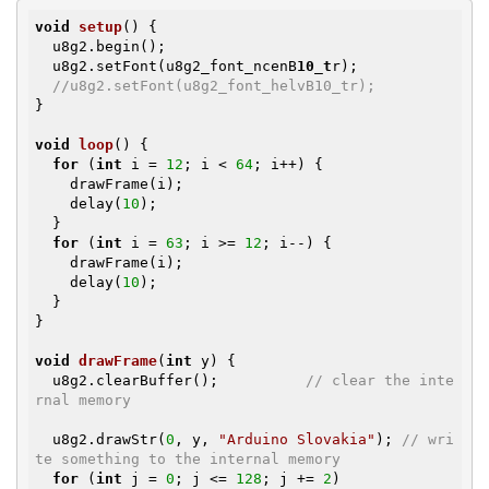
void
setup
()
{

  u8g2.begin();

  u8g2.setFont(u8g2_font_ncenB
10_t
r);

//u8g2.setFont(u8g2_font_helvB10_tr);
}

void
loop
()
{

for
 (
int
 i = 
12
; i < 
64
; i++) {

    drawFrame(i);

    delay(
10
);

  }

for
 (
int
 i = 
63
; i >= 
12
; i--) {

    drawFrame(i);

    delay(
10
);

  }

}

void
drawFrame
(
int
 y)
{

  u8g2.clearBuffer();          
// clear the inte
rnal memory
  u8g2.drawStr(
0
, y, 
"Arduino Slovakia"
); 
// wri
te something to the internal memory
for
 (
int
 j = 
0
; j <= 
128
; j += 
2
)
