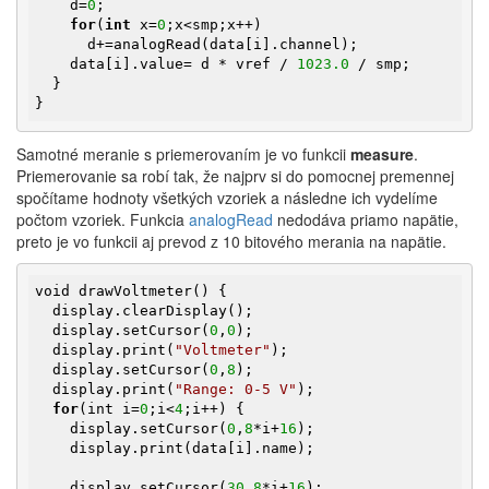
    d=
0
;

for
(
int
 x=
0
;x<smp;x++)

      d+=analogRead(data[i].channel);

    data[i].value= d * vref / 
1023.0
 / smp;

  }  

}
Samotné meranie s priemerovaním je vo funkcii
measure
.
Priemerovanie sa robí tak, že najprv si do pomocnej premennej
spočítame hodnoty všetkých vzoriek a následne ich vydelíme
počtom vzoriek. Funkcia
analogRead
nedodáva priamo napätie,
preto je vo funkcii aj prevod z 10 bitového merania na napätie.
void drawVoltmeter() {

  display.clearDisplay();

  display.setCursor(
0
,
0
);

  display.print(
"Voltmeter"
);

  display.setCursor(
0
,
8
);

  display.print(
"Range: 0-5 V"
);

for
(int i=
0
;i<
4
;i++) {

    display.setCursor(
0
,
8
*i+
16
);

    display.print(data[i].name);

    display.setCursor(
30
,
8
*i+
16
);
