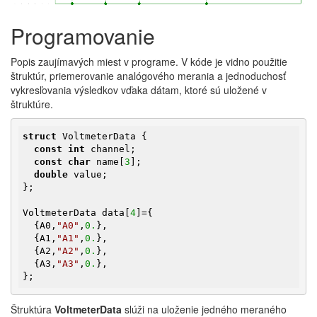
Programovanie
Popis zaujímavých miest v programe. V kóde je vidno použitie
štruktúr, priemerovanie analógového merania a jednoduchosť
vykresľovania výsledkov vďaka dátam, ktoré sú uložené v
štruktúre.
struct
 VoltmeterData {

const
int
 channel;

const
char
 name[
3
];

double
 value;

};

VoltmeterData data[
4
]={

  {A0,
"A0"
,
0.
},

  {A1,
"A1"
,
0.
},

  {A2,
"A2"
,
0.
},

  {A3,
"A3"
,
0.
},

};
Štruktúra
VoltmeterData
slúži na uloženie jedného meraného