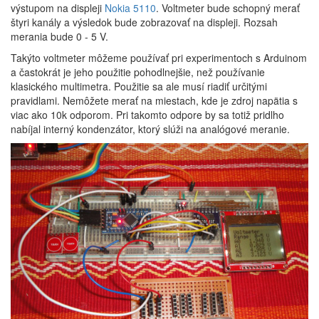
výstupom na displeji
Nokia 5110
. Voltmeter bude schopný merať
štyri kanály a výsledok bude zobrazovať na displeji. Rozsah
merania bude 0 - 5 V.
Takýto voltmeter môžeme používať pri experimentoch s Arduinom
a častokrát je jeho použitie pohodlnejšie, než používanie
klasického multimetra. Použitie sa ale musí riadiť určitými
pravidlami. Nemôžete merať na miestach, kde je zdroj napätia s
viac ako 10k odporom. Pri takomto odpore by sa totiž pridlho
nabíjal interný kondenzátor, ktorý slúži na analógové meranie.