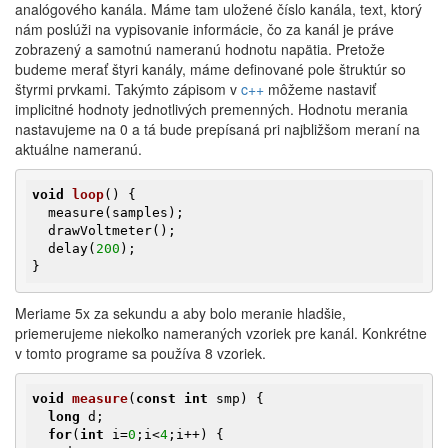
analógového kanála. Máme tam uložené číslo kanála, text, ktorý
nám poslúži na vypisovanie informácie, čo za kanál je práve
zobrazený a samotnú nameranú hodnotu napätia. Pretože
budeme merať štyri kanály, máme definované pole štruktúr so
štyrmi prvkami. Takýmto zápisom v
c++
môžeme nastaviť
implicitné hodnoty jednotlivých premenných. Hodnotu merania
nastavujeme na 0 a tá bude prepísaná pri najbližšom meraní na
aktuálne nameranú.
void
loop
()
{

  measure(samples);

  drawVoltmeter();

  delay(
200
);

}
Meriame 5x za sekundu a aby bolo meranie hladšie,
priemerujeme niekoľko nameraných vzoriek pre kanál. Konkrétne
v tomto programe sa používa 8 vzoriek.
void
measure
(
const
int
 smp)
{

long
 d;

for
(
int
 i=
0
;i<
4
;i++) {
