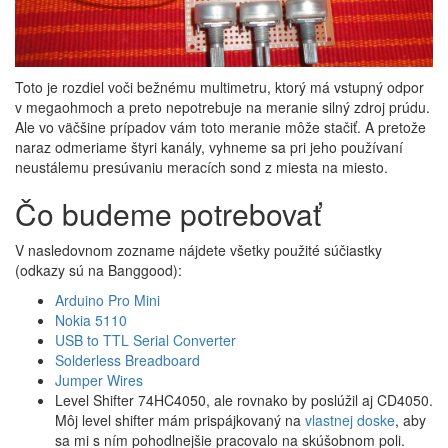
Toto je rozdiel voči bežnému multimetru, ktorý má vstupný odpor
v megaohmoch a preto nepotrebuje na meranie silný zdroj prúdu.
Ale vo väčšine prípadov vám toto meranie môže stačiť. A pretože
naraz odmeriame štyri kanály, vyhneme sa pri jeho používaní
neustálemu presúvaniu meracích sond z miesta na miesto.
Čo budeme potrebovať
V nasledovnom zozname nájdete všetky použité súčiastky
(odkazy sú na Banggood):
Arduino Pro Mini
Nokia 5110
USB to TTL Serial Converter
Solderless Breadboard
Jumper Wires
Level Shifter 74HC4050, ale rovnako by poslúžil aj CD4050.
Môj level shifter mám prispájkovaný na
vlastnej doske
, aby
sa mi s ním pohodlnejšie pracovalo na skúšobnom poli.