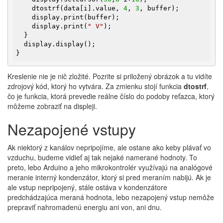
    dtostrf(data[i].value, 
4
, 
3
, buffer);

    display.print(buffer);

    display.print(
" V"
);

  }

  display.display();

}
Kreslenie nie je nič zložité. Pozrite si priložený obrázok a tu vidíte
zdrojový kód, ktorý ho vytvára. Za zmienku stojí funkcia
dtostrf
,
čo je funkcia, ktorá prevedie reálne číslo do podoby reťazca, ktorý
môžeme zobraziť na displeji.
Nezapojené vstupy
Ak niektorý z kanálov nepripojíme, ale ostane ako keby plávať vo
vzduchu, budeme vidieť aj tak nejaké namerané hodnoty. To
preto, lebo Arduino a jeho mikrokontrolér využívajú na analógové
meranie interný kondenzátor, ktorý si pred meraním nabijú. Ak je
ale vstup nepripojený, stále ostáva v kondenzátore
predchádzajúca meraná hodnota, lebo nezapojený vstup nemôže
prepraviť nahromadenú energiu ani von, ani dnu.