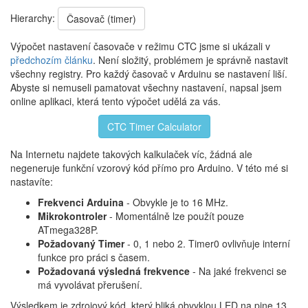
Hierarchy:
Časovač (timer)
Výpočet nastavení časovače v režimu CTC jsme si ukázali v
předchozím článku
. Není složitý, problémem je správně nastavit
všechny registry. Pro každý časovač v Arduinu se nastavení liší.
Abyste si nemuseli pamatovat všechny nastavení, napsal jsem
online aplikaci, která tento výpočet udělá za vás.
CTC Timer Calculator
Na Internetu najdete takových kalkulaček víc, žádná ale
negeneruje funkční vzorový kód přímo pro Arduino. V této mé si
nastavíte:
Frekvenci Arduina
- Obvykle je to 16 MHz.
Mikrokontroler
- Momentálně lze použít pouze
ATmega328P.
Požadovaný Timer
- 0, 1 nebo 2. Timer0 ovlivňuje interní
funkce pro práci s časem.
Požadovaná výsledná frekvence
- Na jaké frekvenci se
má vyvolávat přerušení.
Výsledkem je zdrojový kód, který bliká obvyklou LED na pine 13.