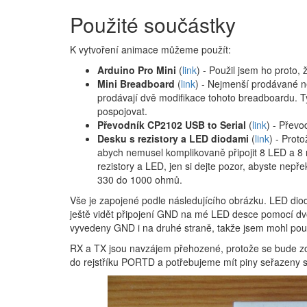
Použité součástky
K vytvoření animace můžeme použít:
Arduino Pro Mini
(
link
) - Použil jsem ho proto,
Mini Breadboard
(
link
) - Nejmenší prodávané ne
prodávají dvě modifikace tohoto breadboardu. T
pospojovat.
Převodník CP2102 USB to Serial
(
link
) - Převo
Desku s rezistory a LED diodami
(
link
) - Prot
abych nemusel komplikovaně připojit 8 LED a 8 r
rezistory a LED, jen si dejte pozor, abyste nepře
330 do 1000 ohmů.
Vše je zapojené podle následujícího obrázku. LED diody
ještě vidět připojení GND na mé LED desce pomocí dv
vyvedeny GND i na druhé straně, takže jsem mohl použít
RX a TX jsou navzájem přehozené, protože se bude zo
do rejstříku PORTD a potřebujeme mít piny seřazeny ste