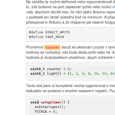
Na začátku je možné definovat nebo vypoznámkovať dvě
to, zda budeme na port zapisovat rychle nebo funkcí
d
naši, abychom docílili stav, že nám jádro Arduino nepo
v podstatě jen zkrátí výsledný kód na minimum. A pří
přistupovat iv Arduinu a že chápeme jak vlastně funguje
#define DIRECT_WRITE

#define FAKE_MAIN
Proměnná
slouží ke sledování pozice v rá
counter
hodnoty se rozhoduji, zda bude dioda svítit nebo ne. 
hodnota je dvojnásobkem předchozí, abych zohlednil n
uint8_t
 counter = 
0
uint8_t
 light[] = {
1
, 
2
, 
4
, 
8
, 
16
, 
32
, 
64
Tento kód jsem si kompletně nechal vygenerovat v 
kalkulátor se postaral o vhodné nastavení registrů. Po
void
setupTimer
()
{

  noInterrupts();

  TCCR1A = 
0
;
