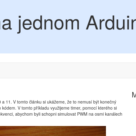
a jednom Ardui
 a 11. V tomto článku si ukážeme, že to nemusí být konečný
kódem. V tomto příkladu využijeme timer, pomocí kterého si
ekvenci, abychom byli schopni simulovat PWM na osmi kanálech