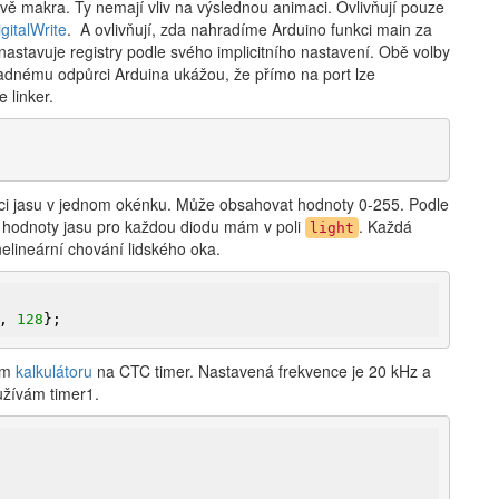
 makra. Ty nemají vliv na výslednou animaci. Ovlivňují pouze
igitalWrite
. A ovlivňují, zda nahradíme Arduino funkci main za
nastavuje registry podle svého implicitního nastavení. Obě volby
padnému odpůrci Arduina ukážou, že přímo na port lze
 linker.
mci jasu v jednom okénku. Může obsahovat hodnoty 0-255. Podle
A hodnoty jasu pro každou diodu mám v poli
. Každá
light
elineární chování lidského oka.
, 
128
};
mém
kalkulátoru
na CTC timer. Nastavená frekvence je 20 kHz a
užívám timer1.