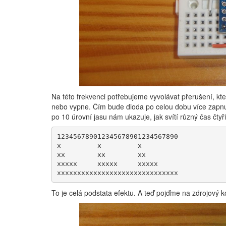
Na této frekvenci potřebujeme vyvolávat přerušení, kt
nebo vypne. Čím bude dioda po celou dobu více zapnu
po 10 úrovní jasu nám ukazuje, jak svítí různý čas čtyři
123456789012345678901234567890

x         x         x         

xx        xx        xx        

xxxxx     xxxxx     xxxxx     

xxxxxxxxxxxxxxxxxxxxxxxxxxxxxx
To je celá podstata efektu. A teď pojďme na zdrojový k