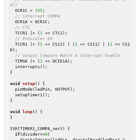
4))
  OCR1C = 
155
;

// interrupt COMPA
  OCR1A = OCR1C;

// CTC
  TCCR1 |= (
1
 << CTC1);

// Prescaler 64
  TCCR1 |= (
1
 << CS12) | (
1
 << CS11) | (
1
 << CS1
0);

// Output Compare Match A Interrupt Enable
  TIMSK |= (
1
 << OCIE1A);

  interrupts();

}

void
setup
()
{

  pinMode(ledPin, OUTPUT);

  setupTimer1();

}

void
loop
()
{

}

ISR(TIMER1_COMPA_vect) {

if
(divider==
0
)

    digitalWrite(ledPin, digitalRead(ledPin) ^ 