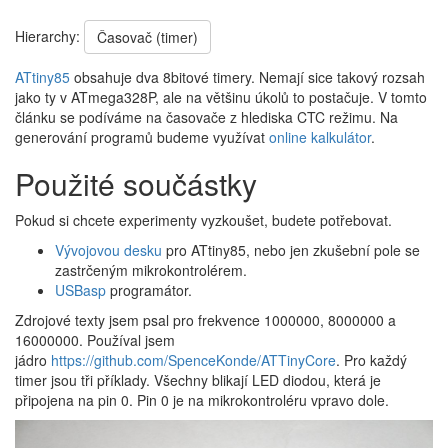
Hierarchy:
Časovač (timer)
ATtiny85
obsahuje dva 8bitové timery. Nemají sice takový rozsah
jako ty v ATmega328P, ale na většinu úkolů to postačuje. V tomto
článku se podíváme na časovače z hlediska CTC režimu. Na
generování programů budeme využívat
online kalkulátor
.
Použité součástky
Pokud si chcete experimenty vyzkoušet, budete potřebovat.
Vývojovou desku
pro ATtiny85, nebo jen zkušební pole se
zastrčeným mikrokontrolérem.
USBasp
programátor.
Zdrojové texty jsem psal pro frekvence 1000000, 8000000 a
16000000. Používal jsem
jádro
https://github.com/SpenceKonde/ATTinyCore
. Pro každý
timer jsou tři příklady. Všechny blikají LED diodou, která je
připojena na pin 0. Pin 0 je na mikrokontroléru vpravo dole.