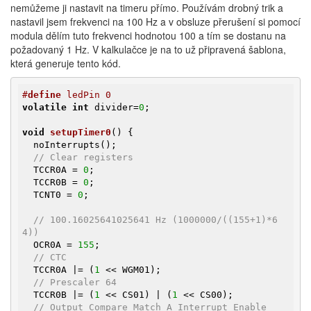
nemůžeme ji nastavit na timeru přímo. Používám drobný trik a
nastavil jsem frekvenci na 100 Hz a v obsluze přerušení si pomocí
modula dělím tuto frekvenci hodnotou 100 a tím se dostanu na
požadovaný 1 Hz. V kalkulačce je na to už připravená šablona,
která generuje tento kód.
#
define
 ledPin 0
volatile
int
 divider=
0
;

void
setupTimer0
()
{

  noInterrupts();

// Clear registers
  TCCR0A = 
0
;

  TCCR0B = 
0
;

  TCNT0 = 
0
;

// 100.16025641025641 Hz (1000000/((155+1)*6
4))
  OCR0A = 
155
;

// CTC
  TCCR0A |= (
1
 << WGM01);

// Prescaler 64
  TCCR0B |= (
1
 << CS01) | (
1
 << CS00);

// Output Compare Match A Interrupt Enable