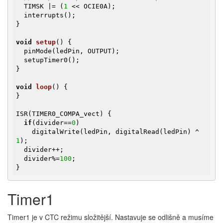
  TIMSK |= (
1
 << OCIE0A);

  interrupts();

}

void
setup
()
{

  pinMode(ledPin, OUTPUT);

  setupTimer0();

}

void
loop
()
{

}

ISR(TIMER0_COMPA_vect) {

if
(divider==
0
)

    digitalWrite(ledPin, digitalRead(ledPin) ^ 
1
);

  divider++;

  divider%=
100
;

}
Timer1
Timer1 je v CTC režimu složitější. Nastavuje se odlišně a musíme