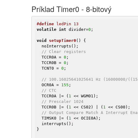
Príklad Timer0 - 8-bitový
#
define
 ledPin 13
volatile
int
 divider=
0
;

void
setupTimer0
()
{

  noInterrupts();

// Clear registers
  TCCR0A = 
0
;

  TCCR0B = 
0
;

  TCNT0 = 
0
;

// 100.16025641025641 Hz (16000000/((15
  OCR0A = 
155
;

// CTC
  TCCR0A |= (
1
 << WGM01);

// Prescaler 1024
  TCCR0B |= (
1
 << CS02) | (
1
 << CS00);

// Output Compare Match A Interrupt Ena
  TIMSK0 |= (
1
 << OCIE0A);

  interrupts();

}
