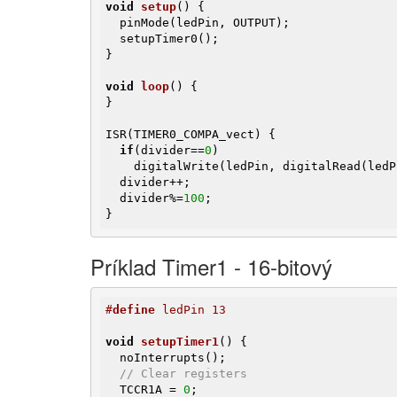
void
setup
()
{

  pinMode(ledPin, OUTPUT);

  setupTimer0();

}

void
loop
()
{

}

ISR(TIMER0_COMPA_vect) {

if
(divider==
0
)

    digitalWrite(ledPin, digitalRead(led
  divider++;

  divider%=
100
;

}
Príklad Timer1 - 16-bitový
#
define
 ledPin 13
void
setupTimer1
()
{

  noInterrupts();

// Clear registers
  TCCR1A = 
0
;
