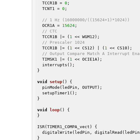
  TCCR1B = 
0
;

  TCNT1 = 
0
;

// 1 Hz (16000000/((15624+1)*1024))
  OCR1A = 
15624
;

// CTC
  TCCR1B |= (
1
 << WGM12);

// Prescaler 1024
  TCCR1B |= (
1
 << CS12) | (
1
 << CS10);

// Output Compare Match A Interrupt Ena
  TIMSK1 |= (
1
 << OCIE1A);

  interrupts();

}

void
setup
()
{

  pinMode(ledPin, OUTPUT);

  setupTimer1();

}

void
loop
()
{

}

ISR(TIMER1_COMPA_vect) {

  digitalWrite(ledPin, digitalRead(ledPi
}