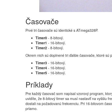
Časovače
Prvé tri časovače sú identické s ATmega328P.
Timer0
- 8-bitový.
Timer1
- 16-bitový.
Timer2
- 8-bitový.
Okrem nich sú doplnené tri ďalšie časovače, ktoré sú
Timer3
- 16-bitový.
Timer4
- 16-bitový.
Timer5
- 16-bitový.
Príklady
Pre každý časovač som napísal vzorový program, ktorý 
uvidíte, že 8-bitový timer sa musí nastaviť na vyššiu f
dostali na požadovanú frekvenciu. Pri 16-bitovom časo
priamo.