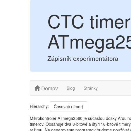
CTC timer 
ATmega2
Zápisník experimentátora
Domov
Blog
Stránky
Hierarchy:
Časovač (timer)
Mikrokontrolér ATmega2560 je súčasťou dosky Arduino 
timerov. Obsahuje dva 8-bitové a štyri 16-bitové time
režimu. Na generovanie programov budeme používať