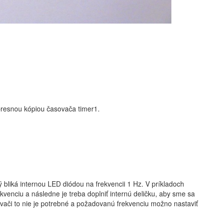
 presnou kópiou časovača timer1.
bliká internou LED diódou na frekvencii 1 Hz. V príkladoch
rekvenciu a následne je treba doplniť internú deličku, aby sme sa
vači to nie je potrebné a požadovanú frekvenciu možno nastaviť