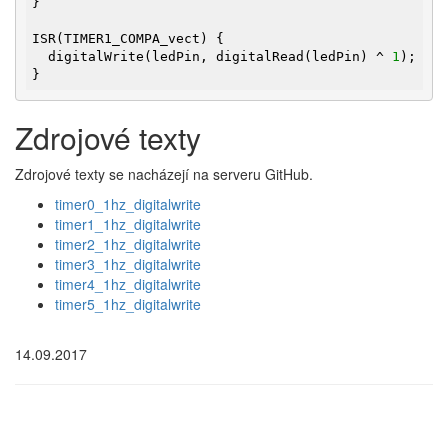
}

ISR(TIMER1_COMPA_vect) {

  digitalWrite(ledPin, digitalRead(ledPin) ^ 
1
);

}
Zdrojové texty
Zdrojové texty se nacházejí na serveru GitHub.
timer0_1hz_digitalwrite
timer1_1hz_digitalwrite
timer2_1hz_digitalwrite
timer3_1hz_digitalwrite
timer4_1hz_digitalwrite
timer5_1hz_digitalwrite
14.09.2017