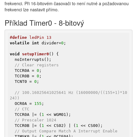
frekvenci. Při 16-bitovém časovači to není nutné a požadovanou
frekvenci lze nastavit přímo.
Příklad Timer0 - 8-bitový
#
define
 ledPin 13
volatile
int
 divider=
0
;

void
setupTimer0
()
{

  noInterrupts();

// Clear registers
  TCCR0A = 
0
;

  TCCR0B = 
0
;

  TCNT0 = 
0
;

// 100.16025641025641 Hz (16000000/((155+1)*10
24))
  OCR0A = 
155
;

// CTC
  TCCR0A |= (
1
 << WGM01);

// Prescaler 1024
  TCCR0B |= (
1
 << CS02) | (
1
 << CS00);

// Output Compare Match A Interrupt Enable
  TIMSK0 |= (
1
 << OCIE0A);
