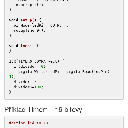
  interrupts();

}

void
setup
()
{

  pinMode(ledPin, OUTPUT);

  setupTimer0();

}

void
loop
()
{

}

ISR(TIMER0_COMPA_vect) {

if
(divider==
0
)

    digitalWrite(ledPin, digitalRead(ledPin) ^ 
1
);

  divider++;

  divider%=
100
;

}
Příklad Timer1 - 16-bitový
#
define
 ledPin 13