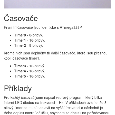
Časovače
První tři časovače jsou identické s ATmega328P.
Timer0
- 8-bitový.
Timer1
- 16-bitový.
Timer2
- 8-bitový.
Kromě nich jsou doplněny tři další časovače, které jsou přesnou
kopií časovače timer1.
Timer3
- 16-bitový.
Timer4
- 16-bitový.
Timer5
- 16-bitový.
Příklady
Pro každý časovač jsem napsal vzorový program, který bliká
interní LED diodou na frekvenci 1 Hz. V příkladech uvidíte, že 8-
bitový timer se musí nastavit na vyšší frekvenci a následně je
třeba doplnit interní děličku, abychom se dostali na požadovanou