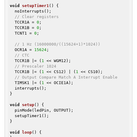
void
setupTimer1
()
{

  noInterrupts();

// Clear registers
  TCCR1A = 
0
;

  TCCR1B = 
0
;

  TCNT1 = 
0
;

// 1 Hz (16000000/((15624+1)*1024))
  OCR1A = 
15624
;

// CTC
  TCCR1B |= (
1
 << WGM12);

// Prescaler 1024
  TCCR1B |= (
1
 << CS12) | (
1
 << CS10);

// Output Compare Match A Interrupt Enable
  TIMSK1 |= (
1
 << OCIE1A);

  interrupts();

}

void
setup
()
{

  pinMode(ledPin, OUTPUT);

  setupTimer1();

}

void
loop
()
{
