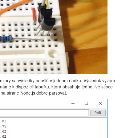
enzory sa výsledky odošlú v jednom riadku. Výsledok vyzerá
o máme k dispozícii tabuľku, ktorá obsahuje jednotlivé stĺpce
na strane Node.js dobre parsovať.