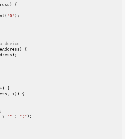
ress)
{

nt(
"0"
);

a device
eAddress)
{

dress);

+) {

ess, i)) {

 ? 
""
 : 
";"
);
