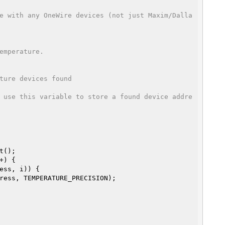
e with any OneWire devices (not just Maxim/Dalla
emperature.
ture devices found
 use this variable to store a found device addre
+) {

ess, i)) {
