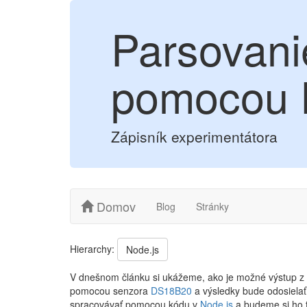
Parsovani
pomocou 
Zápisník experimentátora
Domov
Blog
Stránky
Hierarchy:
Node.js
V dnešnom článku si ukážeme, ako je možné výstup z A
pomocou senzora
DS18B20
a výsledky bude odosielať
spracovávať pomocou kódu v
Node.js
a budeme si ho 