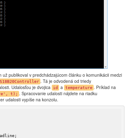
 už publikoval v predchádzajúcom článku o komunikácii medzi
. Tá je odvodená od triedy
S18B20Controller
losti. Udalosťou je dvojica
a
. Príklad na
id
temperature
. Spracovanie udalosti nájdete na riadku
re', t);
er udalosti vypíše na konzolu.