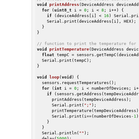
void
printAddress
(DeviceAddress deviceAdd
for
 (
uint8_t
 i = 
0
; i < 
8
; i++) {

if
 (deviceAddress[i] < 
16
) Serial.pri
    Serial.print(deviceAddress[i], HEX);

  }

}

// function to print the temperature for 
void
printTemperature
(DeviceAddress devic
float
 tempC = sensors.getTempC(deviceAd
  Serial.print(tempC);

}

void
loop
(
void
)
{

  sensors.requestTemperatures();

for
 (
int
 i = 
0
; i < numberOfDevices; i+
if
 (sensors.getAddress(tempDeviceAddr
      printAddress(tempDeviceAddress);

      Serial.print(
";"
);

      printTemperature(tempDeviceAddress);

      Serial.print(i==(numberOfDevices-
1
)
    }

  }

  Serial.println(
""
);

  delay(
5000
);
