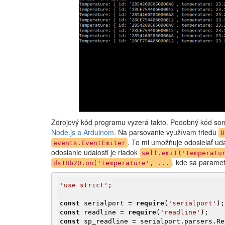
Zdrojový kód programu vyzerá takto. Podobný kód som
Node.js a Arduinom
. Na parsovanie využívam triedu
D
. To mi umožňuje odosielať uda
events.EventEmiter
odoslanie udalosti je riadok
self.emit('temperatu
, kde sa paramet
ds18b20.on('temperature', ...
'use strict'
;

const
 serialport = 
require
(
'serialport'
const
 readline = 
require
(
'readline'
const