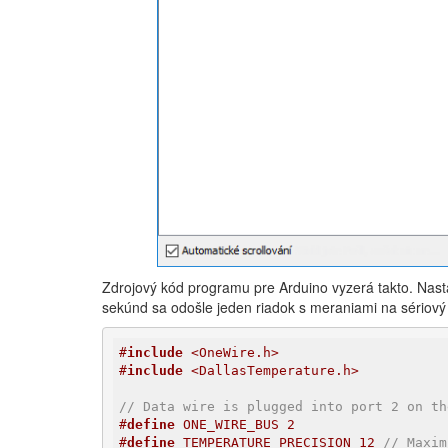
Zdrojový kód programu pre Arduino vyzerá takto. Nast
sekúnd sa odošle jeden riadok s meraniami na sériový 
#
include
 <OneWire.h>
#
include
 <DallasTemperature.h>
// Data wire is plugged into port 2 on th
#
define
 ONE_WIRE_BUS 2
#
define
 TEMPERATURE_PRECISION 12 
// Maxim