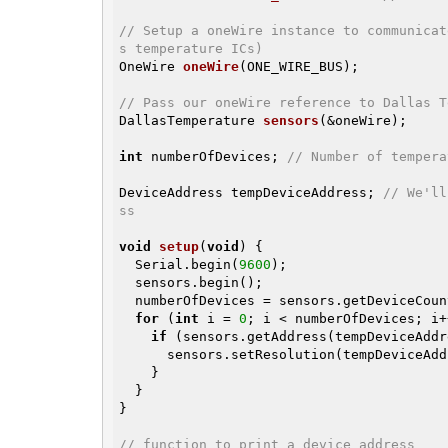
// Setup a oneWire instance to communicat
s temperature ICs)
OneWire 
oneWire
(ONE_WIRE_BUS)
;

// Pass our oneWire reference to Dallas T
DallasTemperature 
sensors
(&oneWire)
;

int
 numberOfDevices; 
// Number of tempera
DeviceAddress tempDeviceAddress; 
// We'll
ss
void
setup
(
void
)
{

  Serial.begin(
9600
);

  sensors.begin();

  numberOfDevices = sensors.getDeviceCount();

for
 (
int
 i = 
0
; i < numberOfDevices; i+
if
 (sensors.getAddress(tempDeviceAddr
      sensors.setResolution(tempDeviceAddress, TEMPERATURE_PRECISION);

    }

  }

}

// function to print a device address