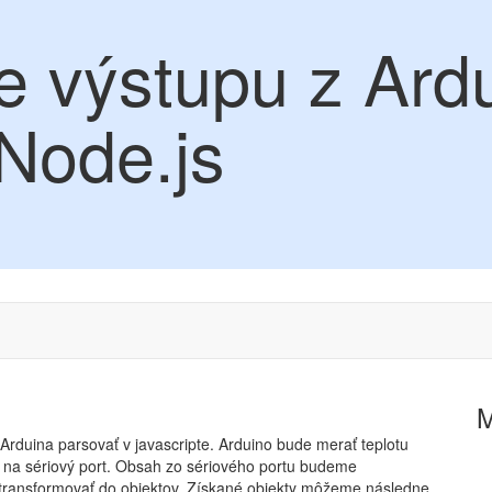
e výstupu z Ard
Node.js
rduina parsovať v javascripte. Arduino bude merať teplotu
 na sériový port. Obsah zo sériového portu budeme
transformovať do objektov. Získané objekty môžeme následne