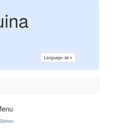
uina
Language: sk
Menu
Domov