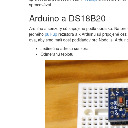
spracovávať.
Arduino a DS18B20
Arduino a senzory sú zapojené podľa obrázku. Na br
jedného
pull-up
rezistora a k Arduinu sú pripojené cez
dva, aby sme mali dosť podkladov pre Node.js. Arduin
Jedinečnú adresu senzora.
Odmeranú teplotu.