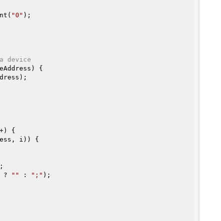
nt(
"0"
);

a device
eAddress)
{

dress);

+) {

ess, i)) {

 ? 
""
 : 
";"
);
