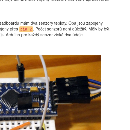
readboardu mám dva senzory teploty. Oba jsou zapojeny
pojeny přes
. Počet senzorů není důležitý. Měly by být
pin 2
s. Arduino pro každý senzor získá dva údaje.