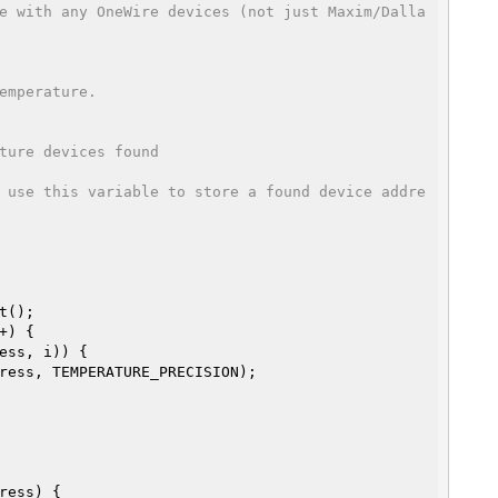
e with any OneWire devices (not just Maxim/Dalla
emperature.
ture devices found
 use this variable to store a found device addre
+) {

ess, i)) {

ress)
{
