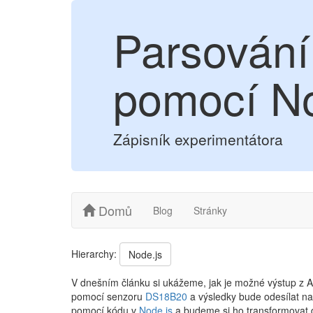
Parsování
pomocí No
Zápisník experimentátora
Domů
Blog
Stránky
Hierarchy:
Node.js
V dnešním článku si ukážeme, jak je možné výstup z Ar
pomocí senzoru
DS18B20
a výsledky bude odesílat n
pomocí kódu v
Node.js
a budeme si ho transformovat 