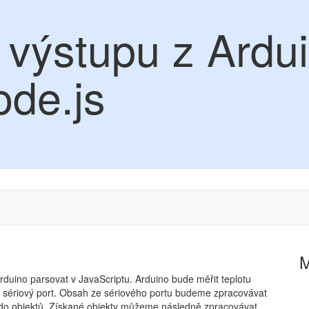
 výstupu z Ardu
de.js
duino parsovat v JavaScriptu. Arduino bude měřit teplotu
a sériový port. Obsah ze sériového portu budeme zpracovávat
do objektů. Získané objekty můžeme následně zpracovávat.