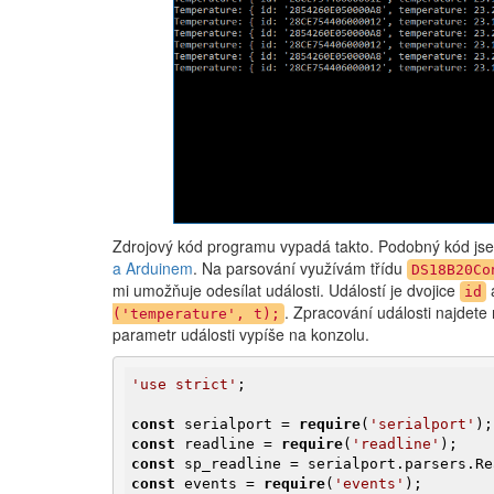
Zdrojový kód programu vypadá takto. Podobný kód jse
a Arduinem
. Na parsování využívám třídu
DS18B20Co
mi umožňuje odesílat události. Událostí je dvojice
id
. Zpracování události najdete
('temperature', t);
parametr události vypíše na konzolu.
'use strict'
;

const
 serialport = 
require
(
'serialport'
const
 readline = 
require
(
'readline'
const
const
 events = 
require
(
'events'
);
