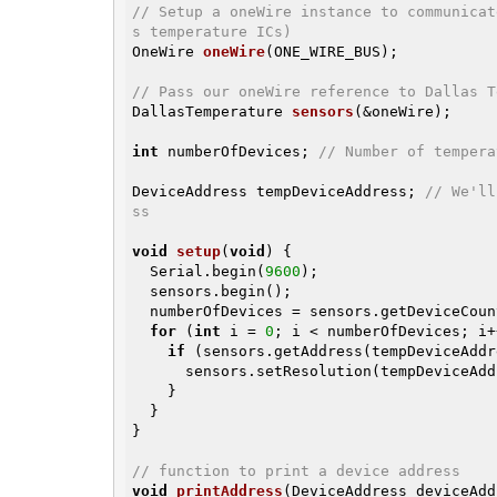
// Setup a oneWire instance to communicat
s temperature ICs)
OneWire 
oneWire
(ONE_WIRE_BUS)
;

// Pass our oneWire reference to Dallas T
DallasTemperature 
sensors
(&oneWire)
;

int
 numberOfDevices; 
// Number of tempera
DeviceAddress tempDeviceAddress; 
// We'll
ss
void
setup
(
void
)
{

  Serial.begin(
9600
);

  sensors.begin();

  numberOfDevices = sensors.getDeviceCount();

for
 (
int
 i = 
0
; i < numberOfDevices; i+
if
 (sensors.getAddress(tempDeviceAddr
      sensors.setResolution(tempDeviceAddress, TEMPERATURE_PRECISION);

    }

  }

}

// function to print a device address
void
printAddress
(DeviceAddress deviceAdd