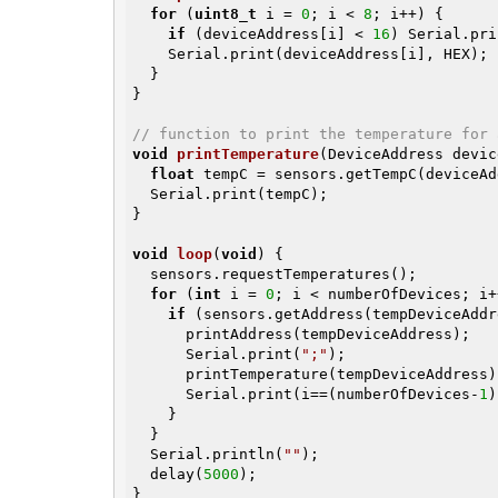
for
 (
uint8_t
 i = 
0
; i < 
8
; i++) {

if
 (deviceAddress[i] < 
16
) Serial.pri
    Serial.print(deviceAddress[i], HEX);

  }

}

// function to print the temperature for 
void
printTemperature
(DeviceAddress devic
float
 tempC = sensors.getTempC(deviceAd
  Serial.print(tempC);

}

void
loop
(
void
)
{

  sensors.requestTemperatures();

for
 (
int
 i = 
0
; i < numberOfDevices; i+
if
 (sensors.getAddress(tempDeviceAddr
      printAddress(tempDeviceAddress);

      Serial.print(
";"
);

      printTemperature(tempDeviceAddress);

      Serial.print(i==(numberOfDevices-
1
)
    }

  }

  Serial.println(
""
);

  delay(
5000
);

}