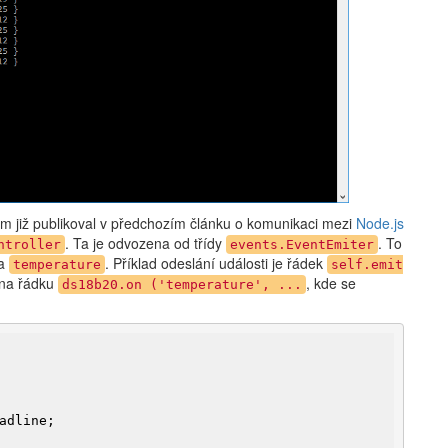
m již publikoval v předchozím článku o komunikaci mezi
Node.js
. Ta je odvozena od třídy
. To
ntroller
events.EventEmiter
a
. Příklad odeslání události je řádek
temperature
self.emit
 na řádku
, kde se
ds18b20.on ('temperature', ...