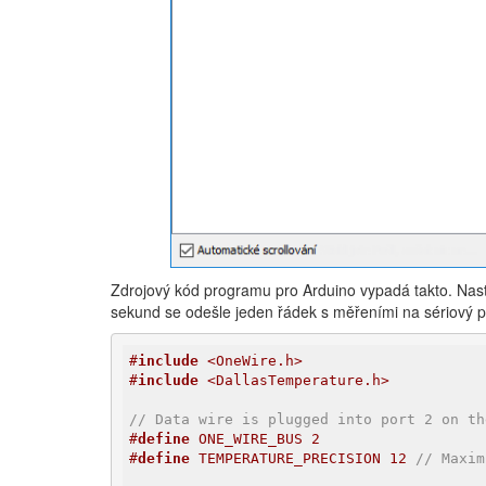
Zdrojový kód programu pro Arduino vypadá takto. Nast
sekund se odešle jeden řádek s měřeními na sériový p
#
include
 <OneWire.h>
#
include
 <DallasTemperature.h>
// Data wire is plugged into port 2 on th
#
define
 ONE_WIRE_BUS 2
#
define
 TEMPERATURE_PRECISION 12 
// Maxim