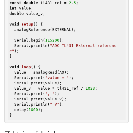
const
double
 tl431_ref = 
2.5
int
double
 value_v;

void
setup
()
{

  analogReference(EXTERNAL);

  Serial.begin(
115200
);

  Serial.println(
"ADC TL431 External referenc
e"
);

}

void
loop
()
{

  value = analogRead(A0);

  Serial.print(
"value = "
);

  Serial.print(value);

  value_v = value * tl431_ref / 
1023
;

  Serial.print(
", "
);

  Serial.print(value_v);

  Serial.println(
" V"
);

  delay(
1000
);

}