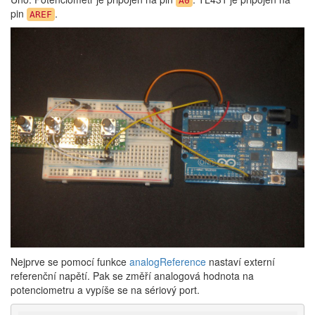
A0
pin
.
AREF
Nejprve se pomocí funkce
analogReference
nastaví externí
referenční napětí. Pak se změří analogová hodnota na
potenciometru a vypíše se na sériový port.