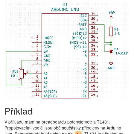
Příklad
V příkladu mám na breadboardu potenciometr a TL431.
Propojovacími vodiči jsou obě součástky připojeny na Arduino
Uno. Potenciometr je připojen na pin
. TL431 je připojen na