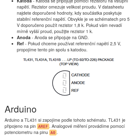
Katoda
- Katoda se připojuje pomocí rezistoru na vstupní
napětí. Rezistor omezuje velikost proudu. V datasheetu
najdete doporučené hodnoty, kdy součástka poskytuje
stabilní referenční napětí. Obvykle je ve schématech pro 5
V doporučeno použít rezistor 1,8 k. Pokud vám nevadí
mírně vyšší proud, použijte rezistor 1 k.
Anoda
- Anoda se připojuje na GND.
Ref
- Pokud chceme používat referenční napětí 2,5 V,
propojíme tento pin spolu s katodou.
Arduino
Arduino a TL431 si zapojíme podle tohoto schématu. TL431 je
připojeno na pin
. Analogové měření provádíme pomocí
AREF
potenciometru na pinu
.
A0