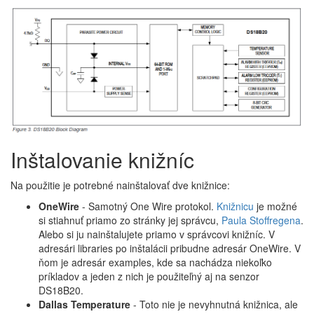
Inštalovanie knižníc
Na použitie je potrebné nainštalovať dve knižnice:
OneWire
- Samotný One Wire protokol.
Knižnicu
je možné
si stiahnuť priamo zo stránky jej správcu,
Paula Stoffregena
.
Alebo si ju nainštalujete priamo v správcovi knižníc. V
adresári libraries po inštalácii pribudne adresár OneWire. V
ňom je adresár examples, kde sa nachádza niekoľko
príkladov a jeden z nich je použiteľný aj na senzor
DS18B20.
Dallas Temperature
- Toto nie je nevyhnutná knižnica, ale