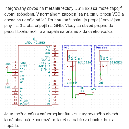
Integrovaný obvod na meranie teploty DS18B20 sa môže zapojiť
dvomi spôsobmi. V normálnom zapojení sa na pin 3 pripojí VCC a
obvod sa napája odtiaľ. Druhou možnosťou je prepojiť navzájom
piny 1 a 3 a oba pripojiť na GND. Vtedy sa obvod prepne do
parazitického režimu a napája sa priamo z dátového vodiča.
Je to možné vďaka vnútornej konštrukcii integrovaného obvodu,
ktorá obsahuje kondenzátor, ktorý sa nabije z oboch zdrojov
napätia.