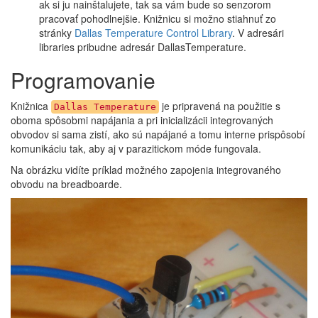
ak si ju nainštalujete, tak sa vám bude so senzorom
pracovať pohodlnejšie. Knižnicu si možno stiahnuť zo
stránky
Dallas Temperature Control Library
. V adresári
libraries pribudne adresár DallasTemperature.
Programovanie
Knižnica
je pripravená na použitie s
Dallas Temperature
oboma spôsobmi napájania a pri inicializácii integrovaných
obvodov si sama zistí, ako sú napájané a tomu interne prispôsobí
komunikáciu tak, aby aj v parazitickom móde fungovala.
Na obrázku vidíte príklad možného zapojenia integrovaného
obvodu na breadboarde.