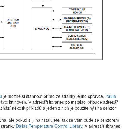
u
je možné si stáhnout přímo ze stránky jejího správce,
Paula
rávci knihoven. V adresáři libraries po instalaci přibude adresář
ází několik příkladů a jeden z nich je použitelný i na senzor
na, ale pokud si ji nainstalujete, tak se vám bude se senzorem
e stránky
Dallas Temperature Control Library
. V adresáři libraries