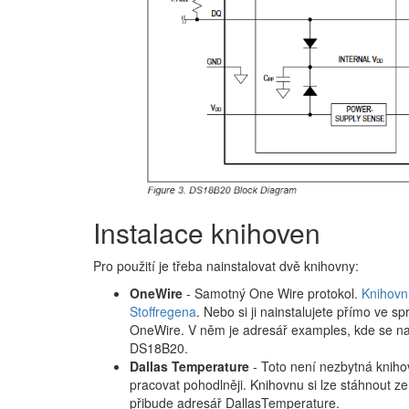
Instalace knihoven
Pro použití je třeba nainstalovat dvě knihovny:
OneWire
- Samotný One Wire protokol.
Knihovn
Stoffregena
. Nebo si ji nainstalujete přímo ve sp
OneWire. V něm je adresář examples, kde se nach
DS18B20.
Dallas Temperature
- Toto není nezbytná knihov
pracovat pohodlněji. Knihovnu si lze stáhnout z
přibude adresář DallasTemperature.