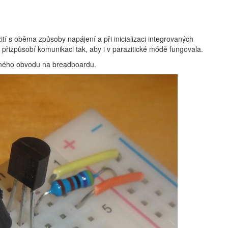
ití s oběma způsoby napájení a při inicializaci integrovaných
ě přizpůsobí komunikaci tak, aby i v parazitické módě fungovala.
aného obvodu na breadboardu.