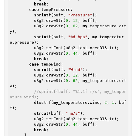
break
;

case
 tempPressure:

sprintf
(buff, 
"Pressure"
);

          u8g2.drawStr(
0
, 
12
, buff);

          u8g2.drawStr(
0
, 
62
, 
my_t
emperature.cit
y);

sprintf
(buff, 
"%d hpa"
, 
my_t
emperatur
e.pressure);

          u8g2.setFont(u8g2_font_ncenB
18_t
r);

          u8g2.drawStr(
0
, 
44
, buff);

break
;

case
 tempWind:

sprintf
(buff, 
"Wind"
);

          u8g2.drawStr(
0
, 
12
, buff);

          u8g2.drawStr(
0
, 
62
, 
my_t
emperature.cit
y);

//sprintf(buff, "%1.1f m/s", my_temper
ature.wind);
          dtostrf(
my_t
emperature.wind, 
2
, 
1
, buf
f);

strcat
(buff, 
" m/s"
);

          u8g2.setFont(u8g2_font_ncenB
18_t
r);

          u8g2.drawStr(
0
, 
44
, buff);

break
;

      }
