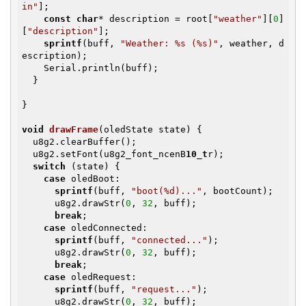
in"
];

const
char
* description = root[
"weather"
][
0
]
[
"description"
];

sprintf
(buff, 
"Weather: %s (%s)"
, weather, d
escription);

    Serial.println(buff);

  }

}

void
drawFrame
(oledState state)
{

  u8g2.clearBuffer();

  u8g2.setFont(u8g2_font_ncenB
10_t
r);

switch
 (state) {

case
 oledBoot:

sprintf
(buff, 
"boot(%d)..."
, bootCount);

      u8g2.drawStr(
0
, 
32
, buff);

break
;

case
 oledConnected:

sprintf
(buff, 
"connected..."
);

      u8g2.drawStr(
0
, 
32
, buff);

break
;

case
 oledRequest:

sprintf
(buff, 
"request..."
);

      u8g2.drawStr(
0
, 
32
, buff);
