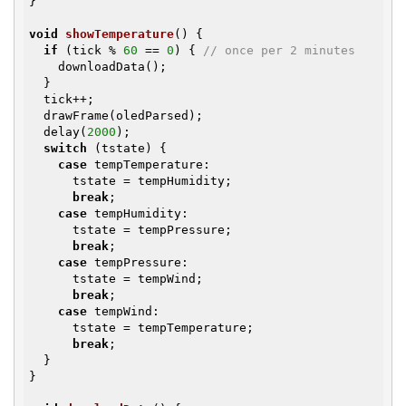
}

void
showTemperature
()
{

if
 (tick % 
60
 == 
0
) { 
// once per 2 minutes
    downloadData();

  }

  tick++;

  drawFrame(oledParsed);

  delay(
2000
);

switch
 (tstate) {

case
 tempTemperature:

      tstate = tempHumidity;

break
;

case
 tempHumidity:

      tstate = tempPressure;

break
;

case
 tempPressure:

      tstate = tempWind;

break
;

case
 tempWind:

      tstate = tempTemperature;

break
;

  }

}
