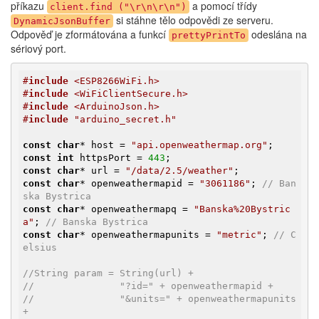
příkazu
a pomocí třídy
client.find ("\r\n\r\n")
si stáhne tělo odpovědi ze serveru.
DynamicJsonBuffer
Odpověď je zformátována a funkcí
odeslána na
prettyPrintTo
sériový port.
#
include
 <ESP8266WiFi.h>
#
include
 <WiFiClientSecure.h>
#
include
 <ArduinoJson.h>
#
include
 "arduino_secret.h"
const
char
* host = 
"api.openweathermap.org"
const
int
 httpsPort = 
443
const
char
* url = 
"/data/2.5/weather"
const
char
* openweathermapid = 
"3061186"
; 
// Ban
ska Bystrica
const
char
* openweathermapq = 
"Banska%20Bystric
a"
; 
// Banska Bystrica
const
char
* openweathermapunits = 
"metric"
; 
// C
elsius
//String param = String(url) +
//               "?id=" + openweathermapid +
//               "&units=" + openweathermapunits 
+