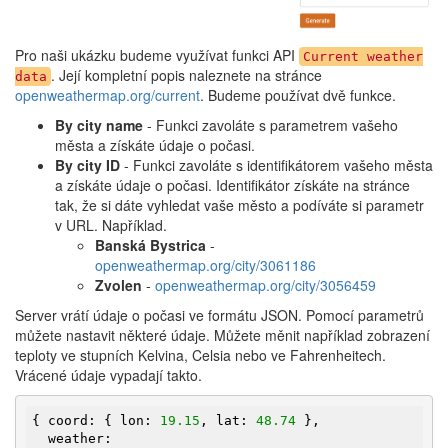
Pro naši ukázku budeme využívat funkci API
Current weather
. Její kompletní popis naleznete na stránce
data
openweathermap.org/current
. Budeme používat dvě funkce.
By city name
- Funkci zavoláte s parametrem vašeho
města a získáte údaje o počasi.
By city ID
- Funkci zavoláte s identifikátorem vašeho města
a získáte údaje o počasi. Identifikátor získáte na stránce
tak, že si dáte vyhledat vaše město a podíváte si parametr
v URL. Například.
Banská Bystrica
-
openweathermap.org/city/3061186
Zvolen
-
openweathermap.org/city/3056459
Server vrátí údaje o počasi ve formátu JSON. Pomocí parametrů
můžete nastavit některé údaje. Můžete měnit například zobrazení
teploty ve stupních Kelvina, Celsia nebo ve Fahrenheitech.
Vrácené údaje vypadají takto.
{ coord: { lon: 
19.15
, lat: 
48.74
 },

  weather:
