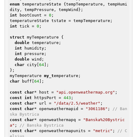
enum
 temperatureState {tempTemperature, tempHumi
int
 bootCount = 
0
;

int
 tick = 
0
;

struct
 myTemperature {

double
 temperature;

int
 humidity;

int
 pressure;

double
 wind;

char
 city[
64
];

};

myTemperature 
my_t
char
 buff[
64
];

const
char
* host = 
"api.openweathermap.org"
const
int
 httpsPort = 
443
const
char
* url = 
"/data/2.5/weather"
const
char
* openweathermapid = 
"3061186"
; 
// Ban
ska Bystrica
const
char
* openweathermapq = 
"Banska%20Bystric
a"
; 
// Banska Bystrica
const
char
* openweathermapunits = 
"metric"
; 
// C
elsius