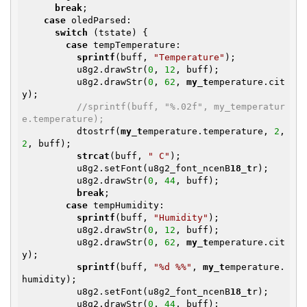
break
;

case
 oledParsed:

switch
 (tstate) {

case
 tempTemperature:

sprintf
(buff, 
"Temperature"
);

          u8g2.drawStr(
0
, 
12
, buff);

          u8g2.drawStr(
0
, 
62
, 
my_t
emperature.cit
y);

//sprintf(buff, "%.02f", my_temperatur
e.temperature);
          dtostrf(
my_t
emperature.temperature, 
2
, 
2
, buff);

strcat
(buff, 
" C"
);

          u8g2.setFont(u8g2_font_ncenB
18_t
r);

          u8g2.drawStr(
0
, 
44
, buff);

break
;

case
 tempHumidity:

sprintf
(buff, 
"Humidity"
);

          u8g2.drawStr(
0
, 
12
, buff);

          u8g2.drawStr(
0
, 
62
, 
my_t
emperature.cit
y);

sprintf
(buff, 
"%d %%"
, 
my_t
emperature.
humidity);

          u8g2.setFont(u8g2_font_ncenB
18_t
r);

          u8g2.drawStr(
0
, 
44
, buff);
