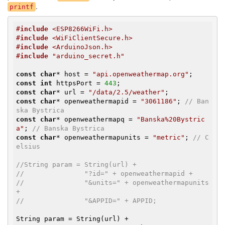
.
printf
#
include
 <ESP8266WiFi.h>
#
include
 <WiFiClientSecure.h>
#
include
 <ArduinoJson.h>
#
include
 "arduino_secret.h"
const
char
* host = 
"api.openweathermap.org"
const
int
 httpsPort = 
443
const
char
* url = 
"/data/2.5/weather"
const
char
* openweathermapid = 
"3061186"
; 
// Ban
ska Bystrica
const
char
* openweathermapq = 
"Banska%20Bystric
a"
; 
// Banska Bystrica
const
char
* openweathermapunits = 
"metric"
; 
// C
elsius
//String param = String(url) +
//               "?id=" + openweathermapid +
//               "&units=" + openweathermapunits 
+
//               "&APPID=" + APPID;
String param = String(url) +
