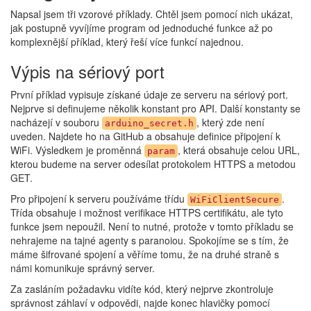
Napsal jsem tři vzorové příklady. Chtěl jsem pomocí nich ukázat,
jak postupně vyvíjíme program od jednoduché funkce až po
komplexnější příklad, který řeší více funkcí najednou.
Výpis na sériový port
První příklad vypisuje získané údaje ze serveru na sériový port.
Nejprve si definujeme několik konstant pro API. Další konstanty se
nacházejí v souboru
, který zde není
arduino_secret.h
uveden. Najdete ho na GitHub a obsahuje definice připojení k
WiFi. Výsledkem je proměnná
, která obsahuje celou URL,
param
kterou budeme na server odesílat protokolem HTTPS a metodou
GET.
Pro připojení k serveru používáme třídu
.
WiFiClientSecure
Třída obsahuje i možnost verifikace HTTPS certifikátu, ale tyto
funkce jsem nepoužil. Není to nutné, protože v tomto příkladu se
nehrajeme na tajné agenty s paranoiou. Spokojíme se s tím, že
máme šifrované spojení a věříme tomu, že na druhé straně s
námi komunikuje správný server.
Za zasláním požadavku vidíte kód, který nejprve zkontroluje
správnost záhlaví v odpovědi, najde konec hlavičky pomocí