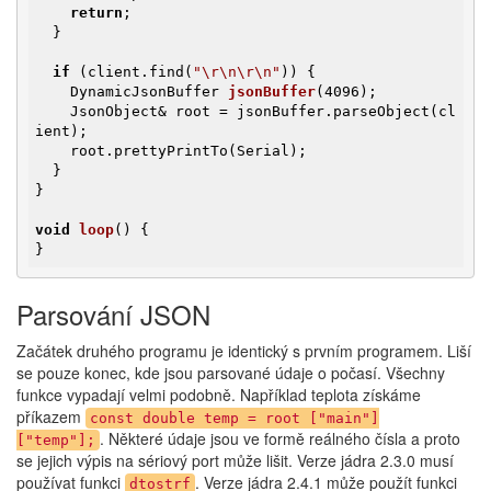
return
;

  }

if
 (client.find(
"\r\n\r\n"
)) {

DynamicJsonBuffer 
jsonBuffer
(4096)
;

    JsonObject& root = jsonBuffer.parseObject(cl
ient);

    root.prettyPrintTo(Serial);

  }

}

void
loop
()
{

}
Parsování JSON
Začátek druhého programu je identický s prvním programem. Liší
se pouze konec, kde jsou parsované údaje o počasí. Všechny
funkce vypadají velmi podobně. Například teplota získáme
příkazem
const double temp = root ["main"]
. Některé údaje jsou ve formě reálného čísla a proto
["temp"];
se jejich výpis na sériový port může lišit. Verze jádra 2.3.0 musí
používat funkci
. Verze jádra 2.4.1 může použít funkci
dtostrf