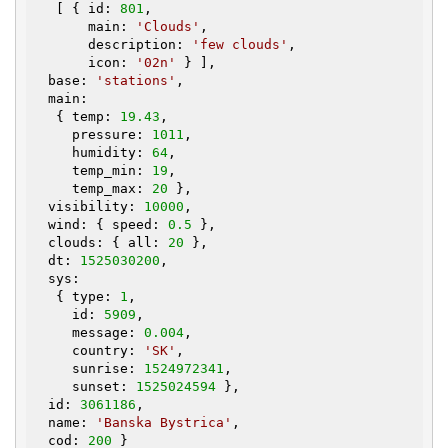
   [ { id: 
801
,

       main: 
'Clouds'
,

       description: 
'few clouds'
,

       icon: 
'02n'
 } ],

  base: 
'stations'
,

  main:

   { temp: 
19.43
,

     pressure: 
1011
,

     humidity: 
64
,

     temp_min: 
19
,

     temp_max: 
20
 },

  visibility: 
10000
,

  wind: { speed: 
0.5
 },

  clouds: { all: 
20
 },

  dt: 
1525030200
,

  sys:

   { type: 
1
,

     id: 
5909
,

     message: 
0.004
,

     country: 
'SK'
,

     sunrise: 
1524972341
,

     sunset: 
1525024594
 },

  id: 
3061186
,

  name: 
'Banska Bystrica'
,

  cod: 
200
 }