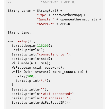
//               "&APPID=" + APPID;
String param = String(url) +

"?q="
 + openweathermapq +

"&units="
 + openweathermapunits +

"&APPID="
 + APPID;

String line;

void
setup
()
{

  Serial.begin(
115200
);

  Serial.println();

  Serial.print(
"connecting to "
);

  Serial.println(ssid);

  WiFi.mode(WIFI_STA);

  WiFi.begin(ssid, password);

while
 (WiFi.status() != WL_CONNECTED) {

    delay(
500
);

    Serial.print(
"."
);

  }

  Serial.println(
""
);

  Serial.println(
"WiFi connected"
);

  Serial.println(
"IP address: "
);

  Serial.println(WiFi.localIP());
