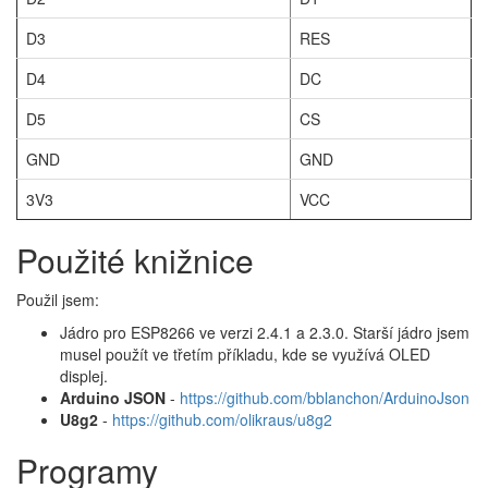
D3
RES
D4
DC
D5
CS
GND
GND
3V3
VCC
Použité knižnice
Použil jsem:
Jádro pro ESP8266 ve verzi 2.4.1 a 2.3.0. Starší jádro jsem
musel použít ve třetím příkladu, kde se využívá OLED
displej.
Arduino JSON
-
https://github.com/bblanchon/ArduinoJson
U8g2
-
https://github.com/olikraus/u8g2
Programy