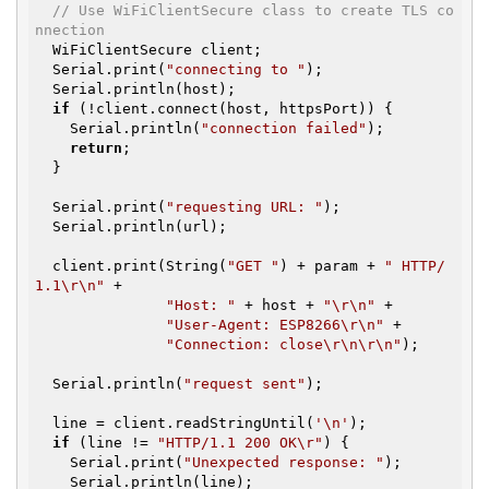
// Use WiFiClientSecure class to create TLS co
nnection
  WiFiClientSecure client;

  Serial.print(
"connecting to "
);

  Serial.println(host);

if
 (!client.connect(host, httpsPort)) {

    Serial.println(
"connection failed"
);

return
;

  }

  Serial.print(
"requesting URL: "
);

  Serial.println(url);

  client.print(String(
"GET "
) + param + 
" HTTP/
1.1\r\n"
 +

"Host: "
 + host + 
"\r\n"
 +

"User-Agent: ESP8266\r\n"
 +

"Connection: close\r\n\r\n"
);

  Serial.println(
"request sent"
);

  line = client.readStringUntil(
'\n'
);

if
 (line != 
"HTTP/1.1 200 OK\r"
) {

    Serial.print(
"Unexpected response: "
);

    Serial.println(line);
