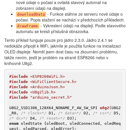
nové údaje o počasi a ovládá stavový automat na
zobrazení údajů na displeji.
- Funkce stáhne ze serveru nové údaje o
downloadData
počasí. Popis stažení se nachází v předchozích příkladech.
- Vykreslení údajů na displeji. Podle stavového
drawFrame
automatu se kreslí příslušná obrazovka.
Tento příklad funguje pouze pro jádro 2.3.0. Jádro 2.4.1 se
nedokáže připojit k WiFi, jakmile je použita funkce na inicializaci
OLED displeje. Neměl jsem dost času na zkoumání problému,
takže nevím, jestli je problém na straně ESP8266 nebo v
knihovně U8g2.
#
include
 <ESP8266WiFi.h>
#
include
 <WiFiClientSecure.h>
#
include
 <ArduinoJson.h>
#
include
 <U8g2lib.h>
#
include
 "arduino_secret.h"
U8G2_SSD1306_128X64_NONAME_F_4W_SW_SPI 
u8g2
(U8G2
_R0, 
/* clock=*/
 D1, 
/* data=*/
 D2, 
/* cs=*/
 D5, 
/* dc=*/
 D4, 
/* reset=*/
 D3)
enum
 oledState {oledBoot, oledConnected, oledReq