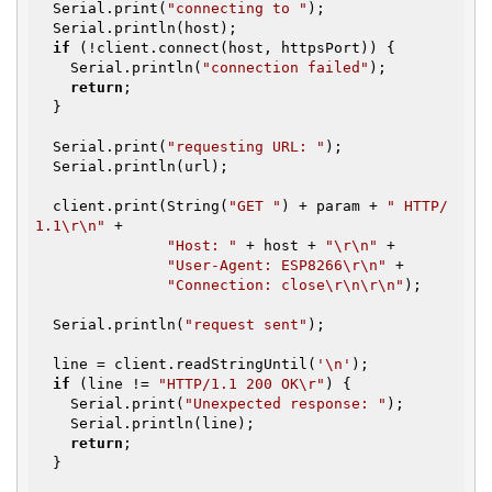
  Serial.print(
"connecting to "
);

  Serial.println(host);

if
 (!client.connect(host, httpsPort)) {

    Serial.println(
"connection failed"
);

return
;

  }

  Serial.print(
"requesting URL: "
);

  Serial.println(url);

  client.print(String(
"GET "
) + param + 
" HTTP/
1.1\r\n"
 +

"Host: "
 + host + 
"\r\n"
 +

"User-Agent: ESP8266\r\n"
 +

"Connection: close\r\n\r\n"
);

  Serial.println(
"request sent"
);

  line = client.readStringUntil(
'\n'
);

if
 (line != 
"HTTP/1.1 200 OK\r"
) {

    Serial.print(
"Unexpected response: "
);

    Serial.println(line);

return
;

  }
