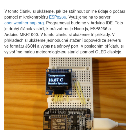
V tomto článku si ukážeme, jak lze stáhnout online údaje o počasi
pomocí mikrokontroléru
ESP8266
. Využijeme na to server
openweathermap.org
. Programovat budeme v Arduino IDE. Toto
je druhý článek v sérii, která zahrnuje Node.js, ESP8266 a
Arduino MKR1000. V tomto článku si ukážeme tři příklady. V
příkladech si ukážeme jednoduché stažení odpovědi ze serveru
ve formátu JSON a výpis na sériový port. V posledním příkladu si
vytvoříme malou meteorologickou stanici pomocí OLED displeje.