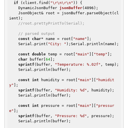
if
 (client.find(
"\r\n\r\n"
)) {

DynamicJsonBuffer 
jsonBuffer
(4096)
;

    JsonObject& root = jsonBuffer.parseObject(cl
ient);

//root.prettyPrintTo(Serial);
// parsed output
const
char
* name = root[
"name"
];

    Serial.print(
"City: "
);Serial.println(name);

const
double
 temp = root[
"main"
][
"temp"
];

char
 buffer[
64
];

sprintf
(buffer, 
"Temperature: %.02f"
, temp);

    Serial.println(buffer);

const
int
 humidity = root[
"main"
][
"humidit
y"
];

sprintf
(buffer, 
"Humidity: %d"
, humidity);

    Serial.println(buffer);

const
int
 pressure = root[
"main"
][
"pressur
e"
];

sprintf
(buffer, 
"Pressure: %d"
, pressure);

    Serial.println(buffer);
