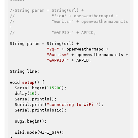
//String param = String(url) +
//               "?id=" + openweathermapid +
//               "&units=" + openweathermapunits 
+
//               "&APPID=" + APPID;
String param = String(url) +

"?q="
 + openweathermapq +

"&units="
 + openweathermapunits +

"&APPID="
 + APPID;

String line;

void
setup
()
{

  Serial.begin(
115200
);

  delay(
10
);

  Serial.println();

  Serial.print(
"connecting to WiFi "
);

  Serial.println(ssid);

  u8g2.begin();

  WiFi.mode(WIFI_STA);

}
