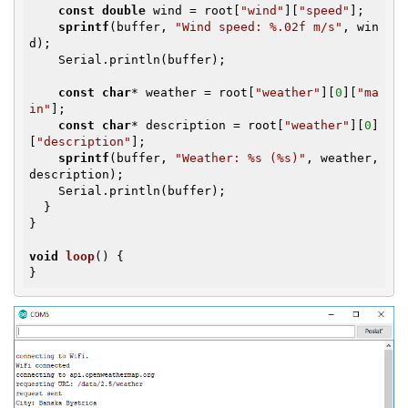
const
double
 wind = root[
"wind"
][
"speed"
];

sprintf
(buffer, 
"Wind speed: %.02f m/s"
, win
d);

    Serial.println(buffer);

const
char
* weather = root[
"weather"
][
0
][
"ma
in"
];

const
char
* description = root[
"weather"
][
0
]
[
"description"
];

sprintf
(buffer, 
"Weather: %s (%s)"
, weather, 
description);

    Serial.println(buffer);

  }

}

void
loop
()
{

}