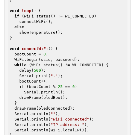
void
loop
()
{

if
 (WiFi.status() != WL_CONNECTED)

    connectWiFi();

else
    showTemperature();

}

void
connectWiFi
()
{

  bootCount = 
0
;

  WiFi.begin(ssid, password);

while
 (WiFi.status() != WL_CONNECTED) {

    delay(
500
);

    Serial.print(
"."
);

    bootCount++;

if
 (bootCount % 
25
 == 
0
)

      Serial.println();

    drawFrame(oledBoot);

  }

  drawFrame(oledConnected);

  Serial.println(
""
);

  Serial.println(
"WiFi connected"
);

  Serial.println(
"IP address: "
);

  Serial.println(WiFi.localIP());
