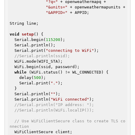
"?q="
 + openweathermapq +

"&units="
 + openweathermapunits +

"&APPID="
 + APPID;

String line;

void
setup
()
{

  Serial.begin(
115200
);

  Serial.println();

  Serial.print(
"connecting to WiFi"
);

//Serial.println(ssid);
  WiFi.mode(WIFI_STA);

  WiFi.begin(ssid, password);

while
 (WiFi.status() != WL_CONNECTED) {

    delay(
500
);

    Serial.print(
"."
);

  }

  Serial.println(
""
);

  Serial.println(
"WiFi connected"
);

//Serial.println("IP address: ");
//Serial.println(WiFi.localIP());
// Use WiFiClientSecure class to create TLS co
nnection
  WiFiClientSecure client;
