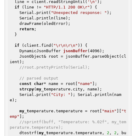
  line = client.readStringUntil(
'\n'
);

if
 (line != 
"HTTP/1.1 200 OK\r"
) {

    Serial.print(
"Unexpected response: "
);

    Serial.println(line);

    drawFrame(oledError);

return
;

  }

if
 (client.find(
"\r\n\r\n"
)) {

DynamicJsonBuffer 
jsonBuffer
(4096)
;

    JsonObject& root = jsonBuffer.parseObject(cl
ient);

//root.prettyPrintTo(Serial);
// parsed output
const
char
* name = root[
"name"
];

strcpy
(
my_t
emperature.city, name);

    Serial.print(
"City: "
); Serial.println(nam
e);

my_t
emperature.temperature = root[
"main"
][
"t
emp"
];

//sprintf(buff, "Temperature: %.02f", my_tem
perature.temperature);
    dtostrf(
my_t
emperature.temperature, 
2
, 
2
, bu