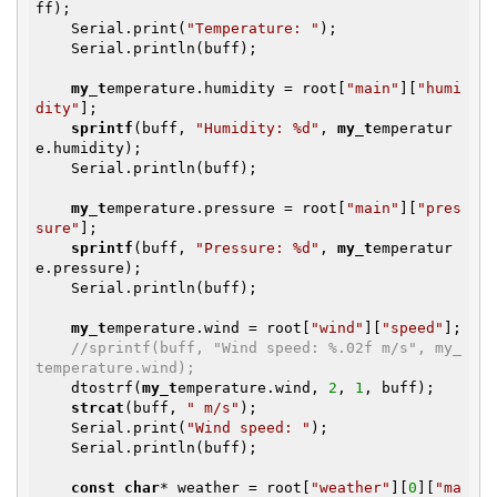
ff);

    Serial.print(
"Temperature: "
);

    Serial.println(buff);

my_t
emperature.humidity = root[
"main"
][
"humi
dity"
];

sprintf
(buff, 
"Humidity: %d"
, 
my_t
emperatur
e.humidity);

    Serial.println(buff);

my_t
emperature.pressure = root[
"main"
][
"pres
sure"
];

sprintf
(buff, 
"Pressure: %d"
, 
my_t
emperatur
e.pressure);

    Serial.println(buff);

my_t
emperature.wind = root[
"wind"
][
"speed"
];

//sprintf(buff, "Wind speed: %.02f m/s", my_
temperature.wind);
    dtostrf(
my_t
emperature.wind, 
2
, 
1
, buff);

strcat
(buff, 
" m/s"
);

    Serial.print(
"Wind speed: "
);

    Serial.println(buff);

const
char
* weather = root[
"weather"
][
0
][
"ma