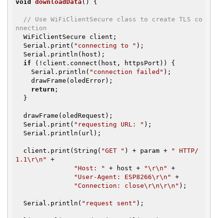
void
downloadData
()
{

// Use WiFiClientSecure class to create TLS co
nnection
  WiFiClientSecure client;

  Serial.print(
"connecting to "
);

  Serial.println(host);

if
 (!client.connect(host, httpsPort)) {

    Serial.println(
"connection failed"
);

    drawFrame(oledError);

return
;

  }

  drawFrame(oledRequest);

  Serial.print(
"requesting URL: "
);

  Serial.println(url);

  client.print(String(
"GET "
) + param + 
" HTTP/
1.1\r\n"
 +

"Host: "
 + host + 
"\r\n"
 +

"User-Agent: ESP8266\r\n"
 +

"Connection: close\r\n\r\n"
);

  Serial.println(
"request sent"
);
