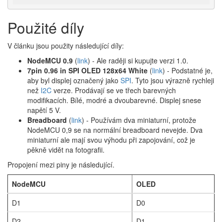
Použité díly
V článku jsou použity následující díly:
NodeMCU 0.9
(
link
) - Ale raději si kupujte verzi 1.0.
7pin 0.96 in SPI OLED 128x64 White
(
link
) - Podstatné je,
aby byl displej označený jako
SPI
. Tyto jsou výrazně rychleji
než
I2C
verze. Prodávají se ve třech barevných
modifikacích. Bílé, modré a dvoubarevné. Displej snese
napětí 5 V.
Breadboard
(
link
) - Používám dva miniaturní, protože
NodeMCU 0,9 se na normální breadboard nevejde. Dva
miniaturní ale mají svou výhodu při zapojování, což je
pěkně vidět na fotografii.
Propojení mezi piny je následující.
NodeMCU
OLED
D1
D0
D2
D1